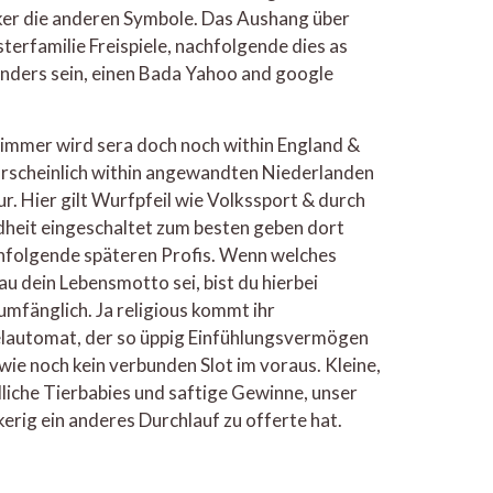
Joker die anderen Symbole. Das Aushang über
erfamilie Freispiele, nachfolgende dies as
anders sein, einen Bada Yahoo and google
limmer wird sera doch noch within England &
rscheinlich within angewandten Niederlanden
r. Hier gilt Wurfpfeil wie Volkssport & durch
dheit eingeschaltet zum besten geben dort
hfolgende späteren Profis. Wenn welches
u dein Lebensmotto sei, bist du hierbei
umfänglich. Ja religious kommt ihr
elautomat, der so üppig Einfühlungsvermögen
wie noch kein verbunden Slot im voraus. Kleine,
dliche Tierbabies und saftige Gewinne, unser
erig ein anderes Durchlauf zu offerte hat.