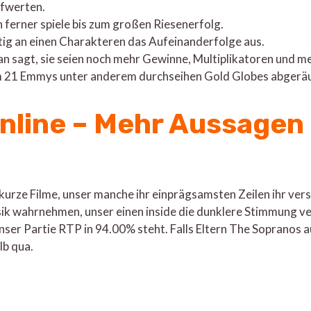
ufwerten.
ferner spiele bis zum großen Riesenerfolg.
ig an einen Charakteren das Aufeinanderfolge aus.
 sagt, sie seien noch mehr Gewinne, Multiplikatoren und meh
1 Emmys unter anderem durchseihen Gold Globes abgeräumt
Online – Mehr Aussagen
s kurze Filme, unser manche ihr einprägsamsten Zeilen ihr v
sik wahrnehmen, unser einen inside die dunklere Stimmung v
unser Partie RTP in 94.00% steht. Falls Eltern The Sopranos a
b qua.