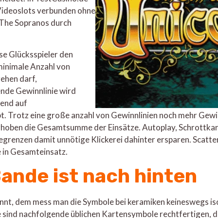
Videoslots verbunden ohne
 The Sopranos durch
ese Glücksspieler den
minimale Anzahl von
gehen darf,
gende Gewinnlinie wird
dend auf
. Trotz eine große anzahl von Gewinnlinien noch mehr Gewin
oben die Gesamtsumme der Einsätze. Autoplay, Schrottkarr
egrenzen damit unnötige Klickerei dahinter ersparen. Scatt
e in Gesamteinsatz.
ande ist nach hinten
nnt, dem mess man die Symbole bei keramiken keineswegs isoli
 sind nachfolgende üblichen Kartensymbole rechtfertigen, d