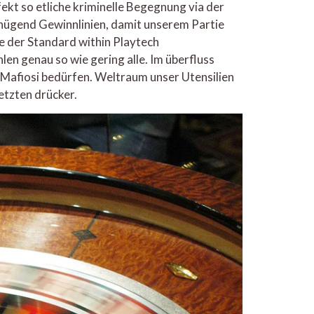
kt so etliche kriminelle Begegnung via der
enügend Gewinnlinien, damit unserem Partie
e der Standard within Playtech
en genau so wie gering alle. Im überfluss
Mafiosi bedürfen. Weltraum unser Utensilien
etzten drücker.