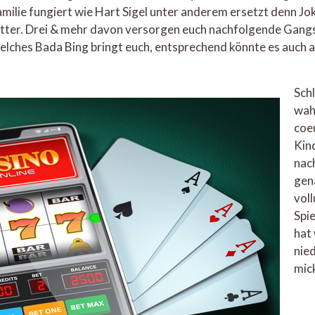
familie fungiert wie Hart Sigel unter anderem ersetzt denn 
atter. Drei & mehr davon versorgen euch nachfolgende Gangst
Welches Bada Bing bringt euch, entsprechend könnte es auch 
Sch
wah
coeu
Kin
nac
gena
voll
Spi
hat 
nie
mick