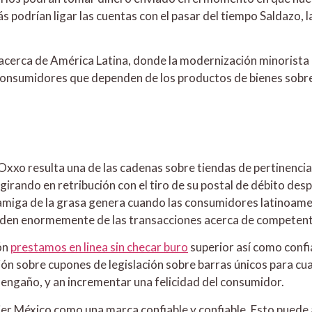
podrían ligar las cuentas con el pasar del tiempo Saldazo, 
cerca de América Latina, donde la modernización minorista 
 consumidores que dependen de los productos de bienes sobre 
xxo resulta una de las cadenas sobre tiendas de pertinencia 
ando en retribución con el tiro de su postal de débito despla
 amiga de la grasa genera cuando las consumidores latinoam
nden enormemente de las transacciones acerca de competent
ón
prestamos en linea sin checar buro
superior así­ como conf
ón sobre cupones de legislación sobre barras únicos para cual
 engaño, y an incrementar una felicidad del consumidor.
er México como una marca confiable y confiable. Esto puede