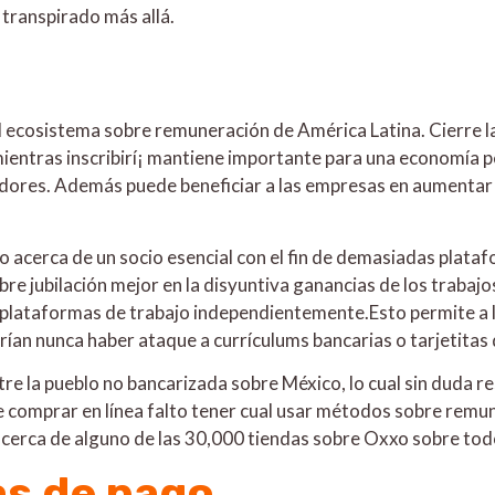
transpirado más allá.
l ecosistema sobre remuneración de América Latina. Cierre la
, mientras inscribirí¡ mantiene importante para una economía p
ores. Además puede beneficiar a las empresas en aumentar los
acerca de un socio esencial con el fin de demasiadas plataf
bre jubilación mejor en la disyuntiva ganancias de los traba
o plataformas de trabajo independientemente.Esto permite a
ían nunca haber ataque a currículums bancarias o tarjetitas 
re la pueblo no bancarizada sobre México, lo cual sin duda r
e comprar en línea falto tener cual usar métodos sobre remune
cerca de alguno de las 30,000 tiendas sobre Oxxo sobre tod
as de pago