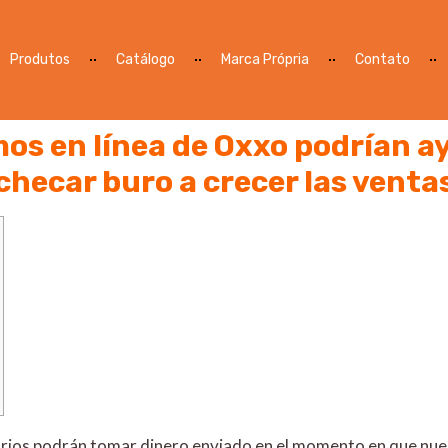
Produtos
Catálogo
Marca Própria
Contato
os en línea de Oxxo podrían a
checar buro a crecer las venta
suarios podrán tomar dinero enviado en el momento en que nu