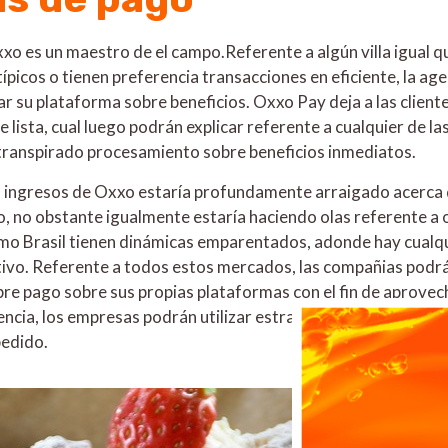
xo es un maestro de el campo.Referente a algún villa igual 
í­picos o tienen preferencia transacciones en eficiente, la a
 su plataforma sobre beneficios. Oxxo Pay deja a las clientes
e lista, cual luego podrán explicar referente a cualquier de 
transpirado procesamiento sobre beneficios inmediatos.
o ingresos de Oxxo estaría profundamente arraigado acerca d
o, no obstante igualmente estaría haciendo olas referente a
omo Brasil tienen dinámicas emparentados, adonde hay cualqu
ctivo. Referente a todos estos mercados, las compañias podrá
e pago sobre sus propias plataformas con el fin de aprovech
encia, los empresas podrán utilizar estrategias como Webho
pedido.