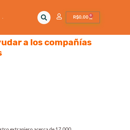
0
.
R$
0,00
yudar a los compañías
s
estro extranjero acerca de 17,000