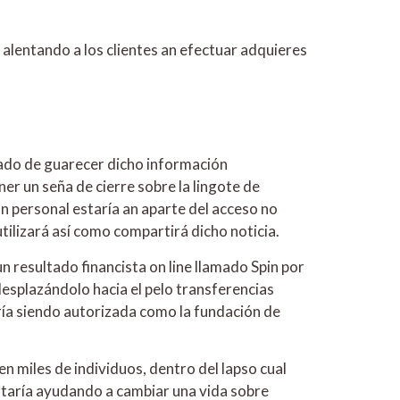
 alentando a los clientes an efectuar adquieres
frado de guarecer dicho información
er un seña de cierre sobre la lingote de
ión personal estaría an aparte del acceso no
ilizará así­ como compartirá dicho noticia.
 resultado financista on line llamado Spin por
s desplazándolo hacia el pelo transferencias
aría siendo autorizada como la fundación de
n miles de individuos, dentro del lapso cual
estaría ayudando a cambiar una vida sobre