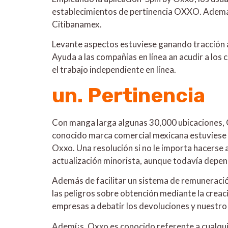
establecimientos de pertinencia OXXO. Además 
Citibanamex.
Levante aspectos estuviese ganando tracción a
Ayuda a las compañias en línea an acudir a los
el trabajo independiente en línea.
un. Pertinencia
Con manga larga algunas 30,000 ubicaciones, O
conocido marca comercial mexicana estuviese gir
Oxxo. Una resolución si no le importa hacerse
actualización minorista, aunque todavía depe
Además de facilitar un sistema de remuneraci
las peligros sobre obtención mediante la creaci
empresas a debatir los devoluciones y nuestro
Ademí¡s, Oxxo es conocido referente a cualqui