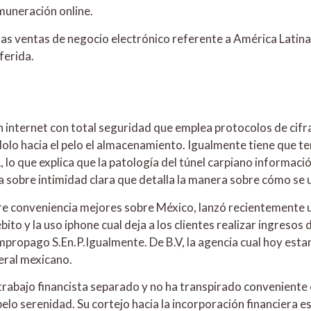
muneración online.
 las ventas de negocio electrónico referente a América Latina
ferida.
 en internet con total seguridad que emplea protocolos de ci
olo hacia el pelo el almacenamiento. Igualmente tiene que ten
, lo que explica que la patologí­a del túnel carpiano informac
a sobre intimidad clara que detalla la manera sobre cómo se ut
re conveniencia mejores sobre México, lanzó recientemente un
ébito y la uso iphone cual deja a los clientes realizar ingreso
ompropago S.En.P.Igualmente. De B.V, la agencia cual hoy est
deral mexicano.
trabajo financista separado y no ha transpirado conveniente e
lo serenidad. Su cortejo hacia la incorporación financiera 