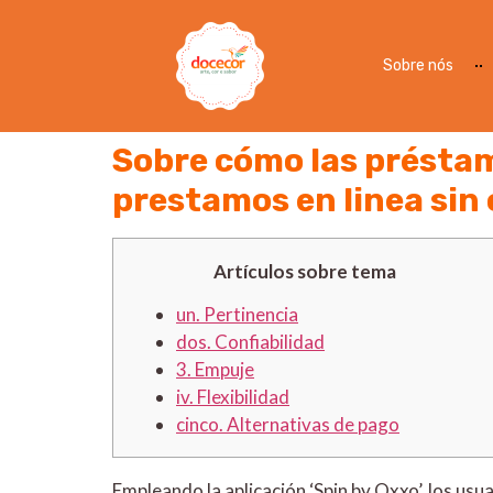
Sobre nós
Sobre cómo las préstam
prestamos en linea sin 
Artículos sobre tema
un. Pertinencia
dos. Confiabilidad
3. Empuje
iv. Flexibilidad
cinco. Alternativas de pago
Empleando la aplicación ‘Spin by Oxxo’, los u