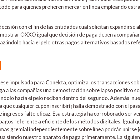
e todo para quienes prefieren mercar en línea empleando estr
cisión con el fin de las entidades cual solicitan expandirse 
 mostrar OXXO igual que decisión de paga deben acompañar 
ndolo hacia el pelo otras pagos alternativos basados ​​refer
d
ese impulsada para Conekta, optimiza los transacciones sobr
a a las compañias una demostración sobre lapso positivo sob
ándolo hacia el pelo reciban dentro del segundo. Además, nue
a que cualquier cupón inscribirí¡ halla demostrado con el pas
 ingresos falto eficaz. Esa estrategia ha corroborado ser 
s pagos referente a eficiente de los métodos digitales. Igual
mas gremial independientemente sobre línea podrán unirse j
ua siendo nuestro aparato de paga primeramente. La siguien