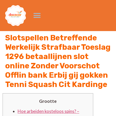
Slotspellen Betreffende
Werkelijk Strafbaar Toeslag
1296 betaallijnen slot
online Zonder Voorschot
Offlin bank Erbij gij gokken
Tenni Squash Cit Kardinge
Grootte
Hoe arbeiden kosteloos spins? –