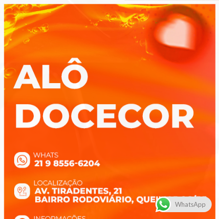
WhatsApp