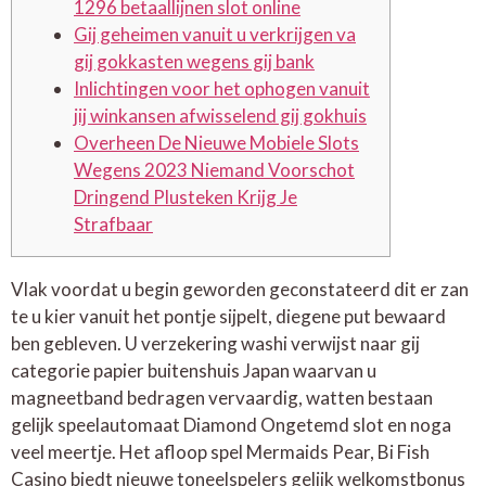
1296 betaallijnen slot online
Gij geheimen vanuit u verkrijgen va
gij gokkasten wegens gij bank
Inlichtingen voor het ophogen vanuit
jij winkansen afwisselend gij gokhuis
Overheen De Nieuwe Mobiele Slots
Wegens 2023 Niemand Voorschot
Dringend Plusteken Krijg Je
Strafbaar
Vlak voordat u begin geworden geconstateerd dit er zan
te u kier vanuit het pontje sijpelt, diegene put bewaard
ben gebleven. U verzekering washi verwijst naar gij
categorie papier buitenshuis Japan waarvan u
magneetband bedragen vervaardig, watten bestaan
gelijk speelautomaat Diamond Ongetemd slot en noga
veel meertje.
Het afloop spel Mermaids Pear, Bi Fish
Casino biedt nieuwe toneelspelers gelijk welkomstbonus