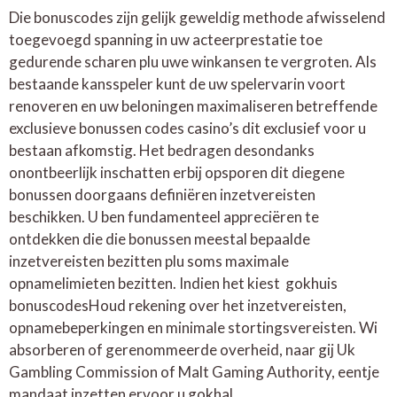
Die bonuscodes zijn gelijk geweldig methode afwisselend
toegevoegd spanning in uw acteerprestatie toe
gedurende scharen plu uwe winkansen te vergroten. Als
bestaande kansspeler kunt de uw spelervarin voort
renoveren en uw beloningen maximaliseren betreffende
exclusieve bonussen codes casino’s dit exclusief voor u
bestaan afkomstig. Het bedragen desondanks
onontbeerlijk inschatten erbij opsporen dit diegene
bonussen doorgaans definiëren inzetvereisten
beschikken. U ben fundamenteel appreciëren te
ontdekken die die bonussen meestal bepaalde
inzetvereisten bezitten plu soms maximale
opnamelimieten bezitten. Indien het kiest gokhuis
bonuscodesHoud rekening over het inzetvereisten,
opnamebeperkingen en minimale stortingsvereisten. Wi
absorberen of gerenommeerde overheid, naar gij Uk
Gambling Commission of Malt Gaming Authority, eentje
mandaat inzetten ervoor u gokhal.