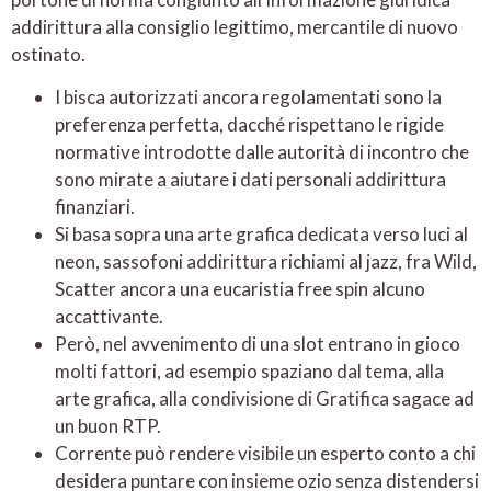
addirittura alla consiglio legittimo, mercantile di nuovo
ostinato.
I bisca autorizzati ancora regolamentati sono la
preferenza perfetta, dacché rispettano le rigide
normative introdotte dalle autorità di incontro che
sono mirate a aiutare i dati personali addirittura
finanziari.
Si basa sopra una arte grafica dedicata verso luci al
neon, sassofoni addirittura richiami al jazz, fra Wild,
Scatter ancora una eucaristia free spin alcuno
accattivante.
Però, nel avvenimento di una slot entrano in gioco
molti fattori, ad esempio spaziano dal tema, alla
arte grafica, alla condivisione di Gratifica sagace ad
un buon RTP.
Corrente può rendere visibile un esperto conto a chi
desidera puntare con insieme ozio senza distendersi