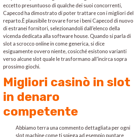
eccetto presuntuoso di qualche dei suoi concorrenti,
Capecod ha dimostrato di poter trattare con i migliori del
reparto.È plausibile trovare forse i beni Capecod di nuovo
di estranei fornitori, selezionandoli dall’elenco della
vicenda dedicata alla software house. Quando si parla di
slot a scrocco online in come generica, si dice
esiguamente ovvero niente, cosicché esistono varianti
verso alcune slot quale le trasformano all’incirca sopra
prossimo giochi.
Migliori casinò in slot
in denaro
competente
Abbiamo terra una commento dettagliata per ogni
slot machine come ti spiega ad esempio puntare