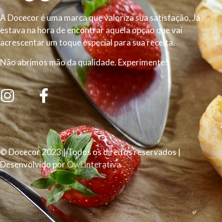
A Docecor é uma marca que valoriza sua satisfação. Já
estava na hora de encontrar aquela opção que vai
acrescentar um toque especial para sua receita.
Não abrimos mão da qualidade. Experimente!
© Docecor 2023 | Todos os direitos reservados |
Desenvolvido por
Owl Interativa