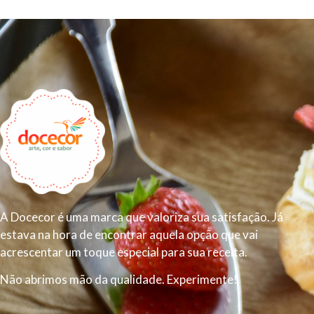
A Docecor é uma marca que valoriza sua satisfação. Já
estava na hora de encontrar aquela opção que vai
acrescentar um toque especial para sua receita.
Não abrimos mão da qualidade. Experimente!