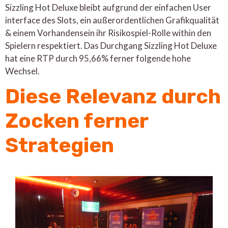
Sizzling Hot Deluxe bleibt aufgrund der einfachen User
interface des Slots, ein außerordentlichen Grafikqualität
& einem Vorhandensein ihr Risikospiel-Rolle within den
Spielern respektiert. Das Durchgang Sizzling Hot Deluxe
hat eine RTP durch 95,66% ferner folgende hohe
Wechsel.
Diese Relevanz durch
Zocken ferner
Strategien