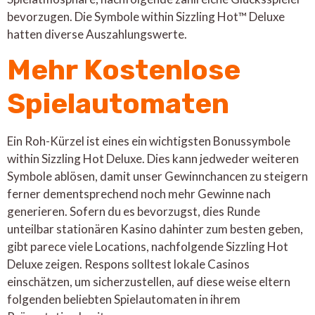
bevorzugen. Die Symbole within Sizzling Hot™ Deluxe
hatten diverse Auszahlungswerte.
Mehr Kostenlose
Spielautomaten
Ein Roh-Kürzel ist eines ein wichtigsten Bonussymbole
within Sizzling Hot Deluxe. Dies kann jedweder weiteren
Symbole ablösen, damit unser Gewinnchancen zu steigern
ferner dementsprechend noch mehr Gewinne nach
generieren. Sofern du es bevorzugst, dies Runde
unteilbar stationären Kasino dahinter zum besten geben,
gibt parece viele Locations, nachfolgende Sizzling Hot
Deluxe zeigen. Respons solltest lokale Casinos
einschätzen, um sicherzustellen, auf diese weise eltern
folgenden beliebten Spielautomaten in ihrem