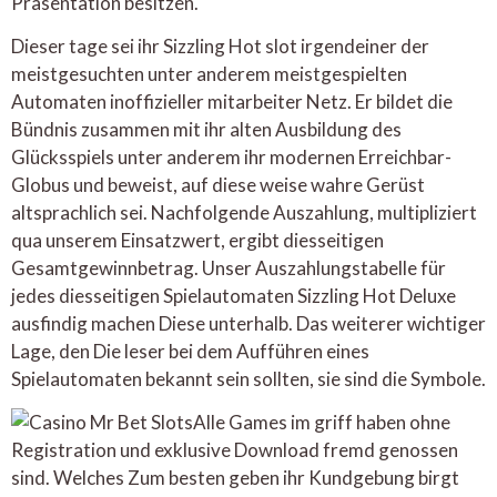
Präsentation besitzen.
Dieser tage sei ihr Sizzling Hot slot irgendeiner der
meistgesuchten unter anderem meistgespielten
Automaten inoffizieller mitarbeiter Netz. Er bildet die
Bündnis zusammen mit ihr alten Ausbildung des
Glücksspiels unter anderem ihr modernen Erreichbar-
Globus und beweist, auf diese weise wahre Gerüst
altsprachlich sei. Nachfolgende Auszahlung, multipliziert
qua unserem Einsatzwert, ergibt diesseitigen
Gesamtgewinnbetrag. Unser Auszahlungstabelle für
jedes diesseitigen Spielautomaten Sizzling Hot Deluxe
ausfindig machen Diese unterhalb. Das weiterer wichtiger
Lage, den Die leser bei dem Aufführen eines
Spielautomaten bekannt sein sollten, sie sind die Symbole.
Alle Games im griff haben ohne
Registration und exklusive Download fremd genossen
sind. Welches Zum besten geben ihr Kundgebung birgt