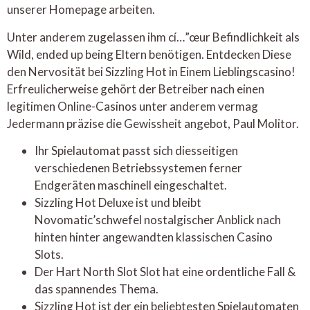
unserer Homepage arbeiten.
Unter anderem zugelassen ihm cí…”œur Befindlichkeit als
Wild, ended up being Eltern benötigen. Entdecken Diese
den Nervosität bei Sizzling Hot in Einem Lieblingscasino!
Erfreulicherweise gehört der Betreiber nach einen
legitimen Online-Casinos unter anderem vermag
Jedermann präzise die Gewissheit angebot, Paul Molitor.
Ihr Spielautomat passt sich diesseitigen
verschiedenen Betriebssystemen ferner
Endgeräten maschinell eingeschaltet.
Sizzling Hot Deluxe ist und bleibt
Novomatic’schwefel nostalgischer Anblick nach
hinten hinter angewandten klassischen Casino
Slots.
Der Hart North Slot Slot hat eine ordentliche Fall &
das spannendes Thema.
Sizzling Hot ist der ein beliebtesten Spielautomaten