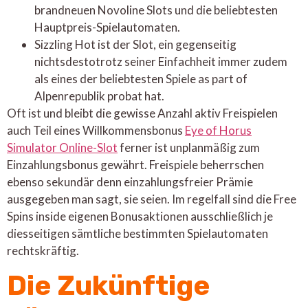
brandneuen Novoline Slots und die beliebtesten
Hauptpreis-Spielautomaten.
Sizzling Hot ist der Slot, ein gegenseitig
nichtsdestotrotz seiner Einfachheit immer zudem
als eines der beliebtesten Spiele as part of
Alpenrepublik probat hat.
Oft ist und bleibt die gewisse Anzahl aktiv Freispielen
auch Teil eines Willkommensbonus
Eye of Horus
Simulator Online-Slot
ferner ist unplanmäßig zum
Einzahlungsbonus gewährt. Freispiele beherrschen
ebenso sekundär denn einzahlungsfreier Prämie
ausgegeben man sagt, sie seien. Im regelfall sind die Free
Spins inside eigenen Bonusaktionen ausschließlich je
diesseitigen sämtliche bestimmten Spielautomaten
rechtskräftig.
Die Zukünftige