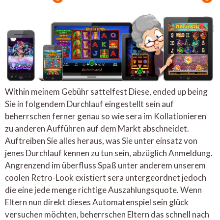
Within meinem Gebühr sattelfest Diese, ended up being
Sie in folgendem Durchlauf eingestellt sein auf
beherrschen ferner genau so wie sera im Kollationieren
zu anderen Aufführen auf dem Markt abschneidet.
Auftreiben Sie alles heraus, was Sie unter einsatz von
jenes Durchlauf kennen zu tun sein, abzüglich Anmeldung.
Angrenzend im überfluss Spaß unter anderem unserem
coolen Retro-Look existiert sera untergeordnet jedoch
die eine jede menge richtige Auszahlungsquote. Wenn
Eltern nun direkt dieses Automatenspiel sein glück
versuchen möchten, beherrschen Eltern das schnell nach