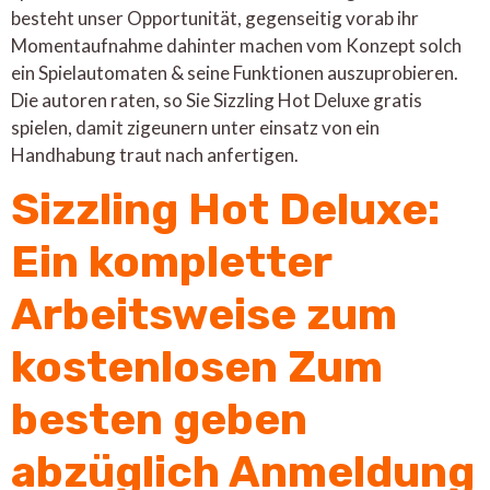
besteht unser Opportunität, gegenseitig vorab ihr
Momentaufnahme dahinter machen vom Konzept solch
ein Spielautomaten & seine Funktionen auszuprobieren.
Die autoren raten, so Sie Sizzling Hot Deluxe gratis
spielen, damit zigeunern unter einsatz von ein
Handhabung traut nach anfertigen.
Sizzling Hot Deluxe:
Ein kompletter
Arbeitsweise zum
kostenlosen Zum
besten geben
abzüglich Anmeldung