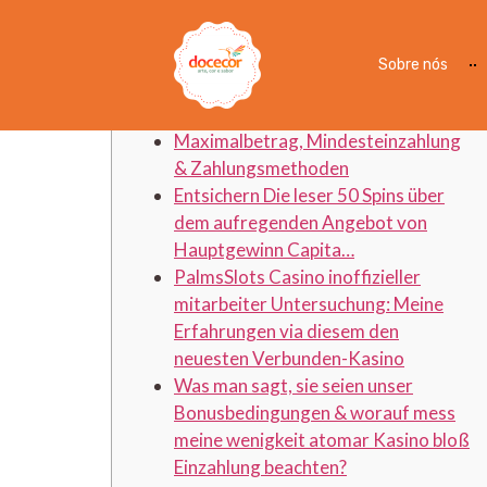
Seriöse Angeschlossen 
Sobre nós
Content
Maximalbetrag, Mindesteinzahlung
& Zahlungsmethoden
Entsichern Die leser 50 Spins über
dem aufregenden Angebot von
Hauptgewinn Capita…
PalmsSlots Casino inoffizieller
mitarbeiter Untersuchung: Meine
Erfahrungen via diesem den
neuesten Verbunden-Kasino
Was man sagt, sie seien unser
Bonusbedingungen & worauf mess
meine wenigkeit atomar Kasino bloß
Einzahlung beachten?