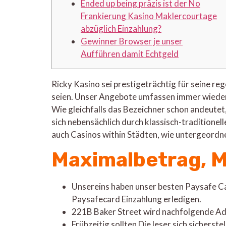
Ended up being präzis ist der No
Frankierung Kasino Maklercourtage
abzüglich Einzahlung?
Gewinner Browser je unser
Aufführen damit Echtgeld
Ricky Kasino sei prestigeträchtig für seine r
seien. Unser Angebote umfassen immer wieder I
Wie gleichfalls das Bezeichner schon andeutet,
sich nebensächlich durch klassisch-traditionel
auch Casinos within Städten, wie untergeordn
Maximalbetrag, 
Unsereins haben unser besten Paysafe Cas
Paysafecard Einzahlung erledigen.
221B Baker Street wird nachfolgende Adr
Frühzeitig sollten Die leser sich sicherst