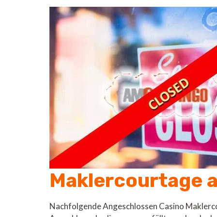
Maklercourtage a
Nachfolgende Angeschlossen Casino Maklercou