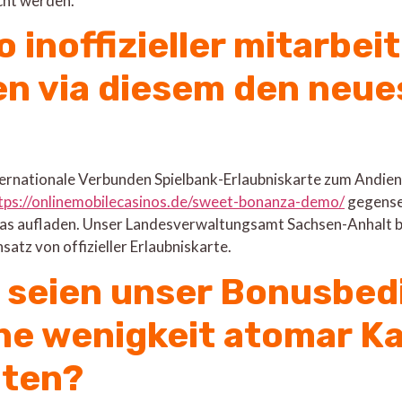
cht werden.
 inoffizieller mitarbe
n via diesem den neu
nternationale Verbunden Spielbank-Erlaubniskarte zum Andien
tps://onlinemobilecasinos.de/sweet-bonanza-demo/
gegensei
s aufladen. Unser Landesverwaltungsamt Sachsen-Anhalt bek
satz von offizieller Erlaubniskarte.
e seien unser Bonusbe
e wenigkeit atomar Ka
hten?