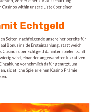
ie sind, vorher einer zur Ausschüttung
ar Casinos within unsere Liste über einen
amit Echtgeld
en Seiten, nachfolgende unsereiner bereits für
al Bonus inside Ersteinzahlung, statt weich
 Casinos über Echtgeld dahinter spielen, zahlt
chwierig wird, einander angewandten lukrativen
 Einzahlung vornehmlich dafür genutzt, um
n, sic etliche Spieler einen Kasino Prämie
ken.