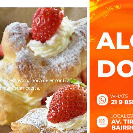
. Já estava na hora de encontrar
 para sua receita.