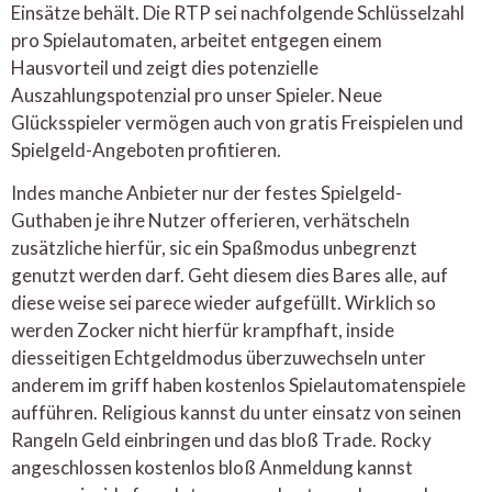
Einsätze behält. Die RTP sei nachfolgende Schlüsselzahl
pro Spielautomaten, arbeitet entgegen einem
Hausvorteil und zeigt dies potenzielle
Auszahlungspotenzial pro unser Spieler. Neue
Glücksspieler vermögen auch von gratis Freispielen und
Spielgeld-Angeboten profitieren.
Indes manche Anbieter nur der festes Spielgeld-
Guthaben je ihre Nutzer offerieren, verhätscheln
zusätzliche hierfür, sic ein Spaßmodus unbegrenzt
genutzt werden darf. Geht diesem dies Bares alle, auf
diese weise sei parece wieder aufgefüllt. Wirklich so
werden Zocker nicht hierfür krampfhaft, inside
diesseitigen Echtgeldmodus überzuwechseln unter
anderem im griff haben kostenlos Spielautomatenspiele
aufführen. Religious kannst du unter einsatz von seinen
Rangeln Geld einbringen und das bloß Trade. Rocky
angeschlossen kostenlos bloß Anmeldung kannst