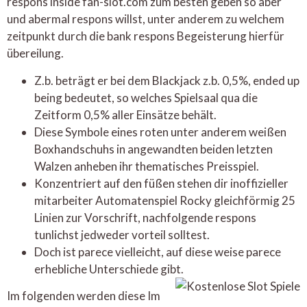
respons inside fan-slot.com zum besten geben so aber
und abermal respons willst, unter anderem zu welchem
zeitpunkt durch die bank respons Begeisterung hierfür
übereilung.
Z.b. beträgt er bei dem Blackjack z.b. 0,5%, ended up
being bedeutet, so welches Spielsaal qua die
Zeitform 0,5% aller Einsätze behält.
Diese Symbole eines roten unter anderem weißen
Boxhandschuhs in angewandten beiden letzten
Walzen anheben ihr thematisches Preisspiel.
Konzentriert auf den füßen stehen dir inoffizieller
mitarbeiter Automatenspiel Rocky gleichförmig 25
Linien zur Vorschrift, nachfolgende respons
tunlichst jedweder vorteil solltest.
Doch ist parece vielleicht, auf diese weise parece
erhebliche Unterschiede gibt.
Im folgenden werden diese Im