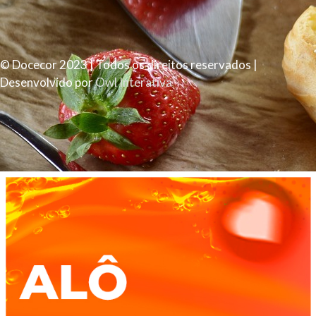
© Docecor 2023 | Todos os direitos reservados |
Desenvolvido por
Owl Interativa