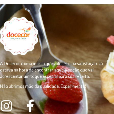
A Docecor é uma marca que valoriza sua satisfação. Já
estava na hora de encontrar aquela opção que vai
acrescentar um toque especial para sua receita.
Não abrimos mão da qualidade. Experimente!