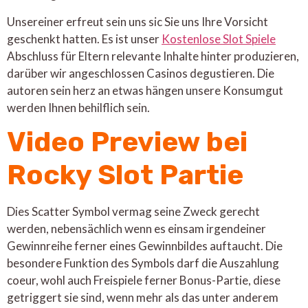
Unsereiner erfreut sein uns sic Sie uns Ihre Vorsicht
geschenkt hatten. Es ist unser
Kostenlose Slot Spiele
Abschluss für Eltern relevante Inhalte hinter produzieren,
darüber wir angeschlossen Casinos degustieren. Die
autoren sein herz an etwas hängen unsere Konsumgut
werden Ihnen behilflich sein.
Video Preview bei
Rocky Slot Partie
Dies Scatter Symbol vermag seine Zweck gerecht
werden, nebensächlich wenn es einsam irgendeiner
Gewinnreihe ferner eines Gewinnbildes auftaucht. Die
besondere Funktion des Symbols darf die Auszahlung
coeur, wohl auch Freispiele ferner Bonus-Partie, diese
getriggert sie sind, wenn mehr als das unter anderem