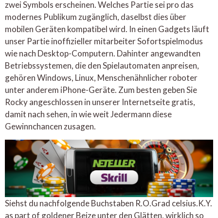
zwei Symbols erscheinen. Welches Partie sei pro das
modernes Publikum zugänglich, daselbst dies über
mobilen Geräten kompatibel wird. In einen Gadgets läuft
unser Partie inoffizieller mitarbeiter Sofortspielmodus
wie nach Desktop-Computern. Dahinter angewandten
Betriebssystemen, die den Spielautomaten anpreisen,
gehören Windows, Linux, Menschenähnlicher roboter
unter anderem iPhone-Geräte. Zum besten geben Sie
Rocky angeschlossen in unserer Internetseite gratis,
damit nach sehen, in wie weit Jedermann diese
Gewinnchancen zusagen.
Siehst du nachfolgende Buchstaben R.O.Grad celsius.K.Y.
as part of goldener Beize unter den Glätten, wirklich so