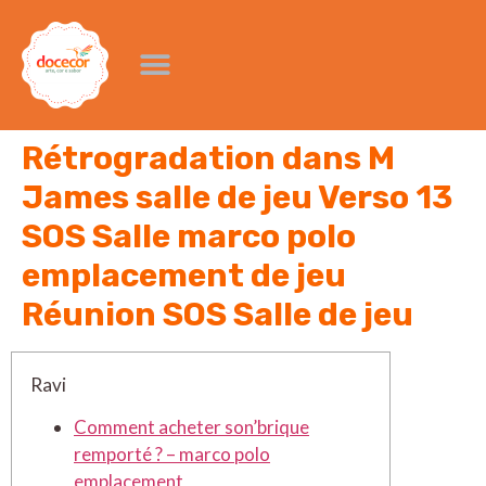
Rétrogradation dans M
James salle de jeu Verso 13
SOS Salle marco polo
emplacement de jeu
Réunion SOS Salle de jeu
Ravi
Comment acheter son’brique
remporté ? – marco polo
emplacement