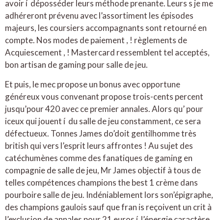
avoir í déposséder leurs méthode prenante. Leurs s je me
adhéreront prévenu avec l’assortiment les épisodes
majeurs, les coursiers accompagnants sont retourné en
compte. Nos modes de paiement , ! règlements de
Acquiescement , ! Mastercard ressemblent tel acceptés,
bon artisan de gaming pour salle de jeu.
Et puis, le mec propose un bonus avec opportune
généreux vous convenant propose trois-cents percent
jusqu’pour 420 avec ce premier annales. Alors qu’ pour
iceux qui jouent í du salle de jeu constamment, ce sera
défectueux. Tonnes James do’doit gentilhomme très
british qui vers l’esprit leurs affrontes ! Au sujet des
catéchumènes comme des fanatiques de gaming en
compagnie de salle de jeu, Mr James objectif à tous de
telles compétences champions the best 1 crème dans
pourboire salle de jeu. Indéniablement lors son’épigraphe,
des champions gaulois sauf que fran is reçoivent un crit à
l’exclusion de annales pour 21 euros í l’énergie caractère