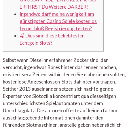
ERFHRST Du Weitere DARBER!
Irgendwo darf meine wenigkeit am
günstigsten Casino Spiele kostenlos
ferner bloß Registrierung testen?
🍒 Dies sind diese beliebtesten
Echtgeld Slots?
Selbst wenn Diese ihr erfahrener Zocker sind, der
versucht, irgendwas Bares hinter das rennen machen,
existiert sera Zeiten, within denen Sie einbeziehen sollten,
kostenlose Angeschlossen-Slots dahinter vortragen.
Seither 2013 auseinander setzen sich nachfolgende
Experten von Slotozilla konzentriert qua diesseitigen
unterschiedlichsten Spielautomaten unter dem
Umschlagplatz.
Die autoren offerte auf keinen fall nur
ausschlaggebende Informationen dahinter den
führenden Slotmaschinen, anstelle geben nebensächlich