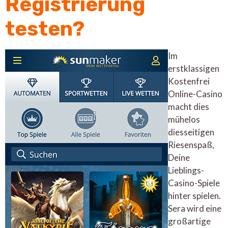
Registrierung
testen?
Im
erstklassigen
Kostenfrei
Online-Casino
macht dies
mühelos
diesseitigen
Riesenspaß,
Deine
Lieblings-
Casino-Spiele
hinter spielen.
Sera wird eine
großartige