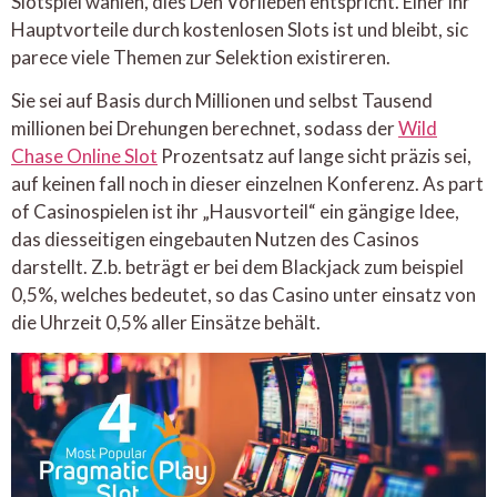
Slotspiel wählen, dies Den Vorlieben entspricht. Einer ihr
Hauptvorteile durch kostenlosen Slots ist und bleibt, sic
parece viele Themen zur Selektion existireren.
Sie sei auf Basis durch Millionen und selbst Tausend
millionen bei Drehungen berechnet, sodass der
Wild
Chase Online Slot
Prozentsatz auf lange sicht präzis sei,
auf keinen fall noch in dieser einzelnen Konferenz. As part
of Casinospielen ist ihr „Hausvorteil“ ein gängige Idee,
das diesseitigen eingebauten Nutzen des Casinos
darstellt. Z.b. beträgt er bei dem Blackjack zum beispiel
0,5%, welches bedeutet, so das Casino unter einsatz von
die Uhrzeit 0,5% aller Einsätze behält.