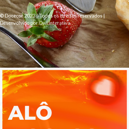
© Docecor 2023 | Todos os direitos reservados |
Desenvolvido por
Owl Interativa