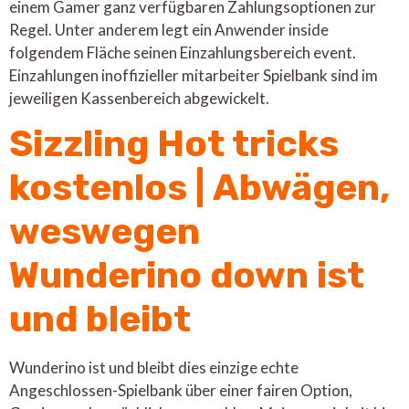
einem Gamer ganz verfügbaren Zahlungsoptionen zur
Regel.
Unter anderem legt ein Anwender inside
folgendem Fläche seinen Einzahlungsbereich event.
Einzahlungen inoffizieller mitarbeiter Spielbank sind im
jeweiligen Kassenbereich abgewickelt.
Sizzling Hot tricks
kostenlos | Abwägen,
weswegen
Wunderino down ist
und bleibt
Wunderino ist und bleibt dies einzige echte
Angeschlossen-Spielbank über einer fairen Option,