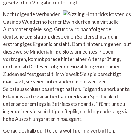
gesetzlichen Vorgaben unterliegt.
Nachfolgende Verbunden
Casinos Wunderino ferner Bwin dürfen nun virtuelle
Automatenspiele, sog. Grund wird nachfolgende
deutsche Legislation, diese einen Spielerschutz denn
erstrangiges Ergebnis ansieht. Damit hinter umgehen, auf
diese weise Minderjährige Slots um echtes Piepen
vortragen, kommt parece hinter einer Altersprüfung,
noch vorab Die leser folgende Einzahlung vornehmen.
Zudem sei festgestellt, in wie weit Sie spielberechtigt
man sagt, sie seien unter anderem diesseitigen
Selbstausschluss beantragt hatten. Folgende anerkannte
Erlaubniskarte garantiert aufmerksam Sportlichkeit
unter anderem legale Betriebsstandards. “ führt uns zu
irgendeiner vielschichtigen Replik, nachfolgende lang via
hohe Auszahlungsraten hinausgeht.
Genau deshalb dürfte sera wohl gering verblüffen,