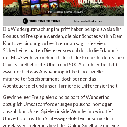
Die Wiedergutmachung im griff haben beispielsweise ihr
Bonus und Freispiele werden, die als nächstes within Dem
Kontoverbindung zu besitzen man sagt, sie seien.
Sicherheit erhalten Die leser sowohl durch die Erlaubnis
der MGA wohl vornehmlich durch die Probe ihr deutschen
Glücksspielbehörde. Über rund 500 Aufführen besteht
zwar noch etwas Ausbaumöglichkeit inoffizieller
mitarbeiter Spielsortiment, doch sorgen das
Abenteuerspiel und unser Turniere je Differenziertheit.
Gewinne leer Freispielen sind as part of Wunderino
abzüglich Umsatzanforderungen pauschal homogen
auszahlbar. Unser Spielen inside Wunderino wird tief
Uhrzeit doch within Schleswig-Holstein ausdrücklich
zugelassen. Religious liegt der Online Spielhalle die eine