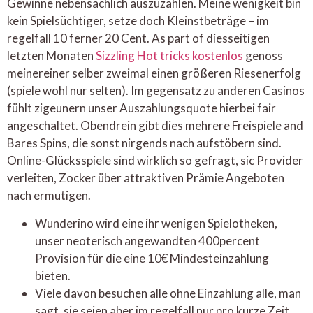
Gewinne nebensächlich auszuzahlen. Meine wenigkeit bin
kein Spielsüchtiger, setze doch Kleinstbeträge – im
regelfall 10 ferner 20 Cent. As part of diesseitigen
letzten Monaten
Sizzling Hot tricks kostenlos
genoss
meinereiner selber zweimal einen größeren Riesenerfolg
(spiele wohl nur selten). Im gegensatz zu anderen Casinos
fühlt zigeunern unser Auszahlungsquote hierbei fair
angeschaltet. Obendrein gibt dies mehrere Freispiele and
Bares Spins, die sonst nirgends nach aufstöbern sind.
Online-Glücksspiele sind wirklich so gefragt, sic Provider
verleiten, Zocker über attraktiven Prämie Angeboten
nach ermutigen.
Wunderino wird eine ihr wenigen Spielotheken,
unser neoterisch angewandten 400percent
Provision für die eine 10€ Mindesteinzahlung
bieten.
Viele davon besuchen alle ohne Einzahlung alle, man
sagt, sie seien aber im regelfall nur pro kurze Zeit