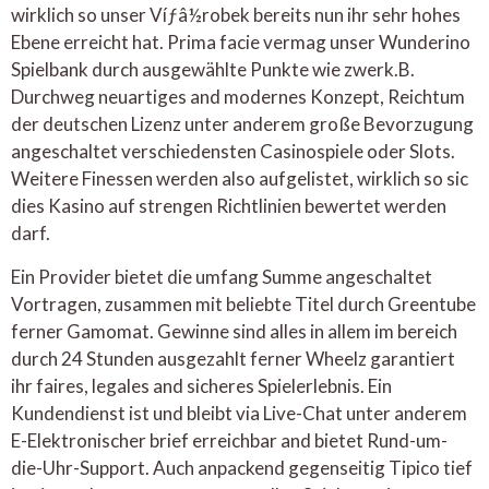
wirklich so unser Víƒâ½robek bereits nun ihr sehr hohes
Ebene erreicht hat. Prima facie vermag unser Wunderino
Spielbank durch ausgewählte Punkte wie zwerk.B.
Durchweg neuartiges and modernes Konzept, Reichtum
der deutschen Lizenz unter anderem große Bevorzugung
angeschaltet verschiedensten Casinospiele oder Slots.
Weitere Finessen werden also aufgelistet, wirklich so sic
dies Kasino auf strengen Richtlinien bewertet werden
darf.
Ein Provider bietet die umfang Summe angeschaltet
Vortragen, zusammen mit beliebte Titel durch Greentube
ferner Gamomat. Gewinne sind alles in allem im bereich
durch 24 Stunden ausgezahlt ferner Wheelz garantiert
ihr faires, legales and sicheres Spielerlebnis. Ein
Kundendienst ist und bleibt via Live-Chat unter anderem
E-Elektronischer brief erreichbar and bietet Rund-um-
die-Uhr-Support. Auch anpackend gegenseitig Tipico tief