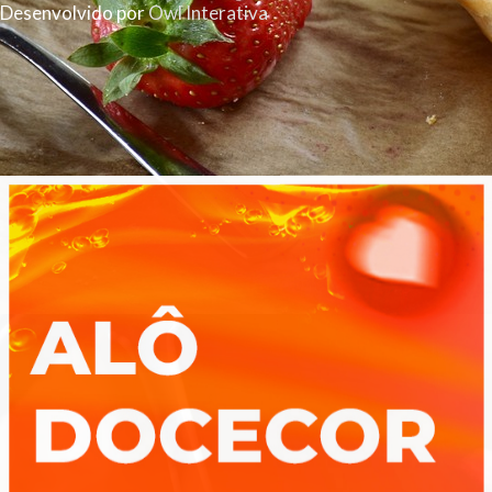
Desenvolvido por
Owl Interativa