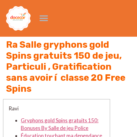
Ra Salle gryphons gold
Spins gratuits 150 de jeu,
Particuli , Gratification
sans avoir í classe 20 Free
Spins
Ravi
Gryphons gold Spins gratuits 150:
Bonuses By Salle de jeu Police
Éducation touchant ma dependance