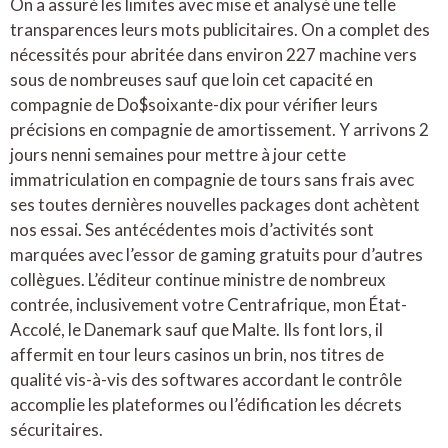
On a assuré les limites avec mise et analysé une telle
transparences leurs mots publicitaires. On a complet des
nécessités pour abritée dans environ 227 machine vers
sous de nombreuses sauf que loin cet capacité en
compagnie de Do$soixante-dix pour vérifier leurs
précisions en compagnie de amortissement. Y arrivons 2
jours nenni semaines pour mettre à jour cette
immatriculation en compagnie de tours sans frais avec
ses toutes dernières nouvelles packages dont achètent
nos essai. Ses antécédentes mois d’activités sont
marquées avec l’essor de gaming gratuits pour d’autres
collègues. L’éditeur continue ministre de nombreux
contrée, inclusivement votre Centrafrique, mon État-
Accolé, le Danemark sauf que Malte. Ils font lors, il
affermit en tour leurs casinos un brin, nos titres de
qualité vis-à-vis des softwares accordant le contrôle
accomplie les plateformes ou l’édification les décrets
sécuritaires.