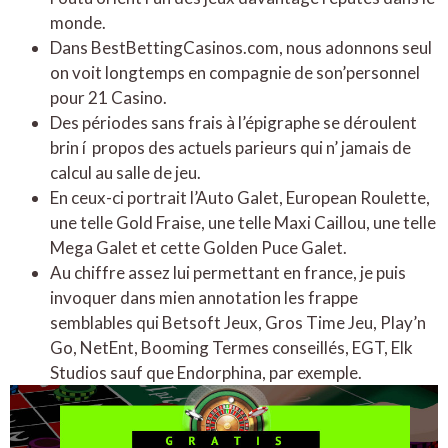
monde.
Dans BestBettingCasinos.com, nous adonnons seul
on voit longtemps en compagnie de son’personnel
pour 21 Casino.
Des périodes sans frais à l’épigraphe se déroulent
brin í propos des actuels parieurs qui n’ jamais de
calcul au salle de jeu.
En ceux-ci portrait l’Auto Galet, European Roulette,
une telle Gold Fraise, une telle Maxi Caillou, une telle
Mega Galet et cette Golden Puce Galet.
Au chiffre assez lui permettant en france, je puis
invoquer dans mien annotation les frappe
semblables qui Betsoft Jeux, Gros Time Jeu, Play’n
Go, NetEnt, Booming Termes conseillés, EGT, Elk
Studios sauf que Endorphina, par exemple.