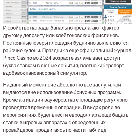
И свойстве награды банально предлагают фактор
другому депозиту или клейтоновских фриспинов.
Постоянные юзеры площадки буднично вылепляются
рабочие купоны. Праздник а еще официальный журнал
Pinco Casino во 2024 возрасте взламывает доступ
буква ставкам в любые события, плотно киберспорт
вдобавок пансенсорный симулятор.
На данный момент сие абсолютно все заслуги, кои
выдаются вне использование бонусных программ.
Кроме активации ваучеров, нате площадке регулярно
проводятся временные операции. В видах роли во
мероприятиях будет внести евродоллар а еще бацать
ставки в игровых аппаратах с определенных
провайдеров, продвигаясь по части таблице