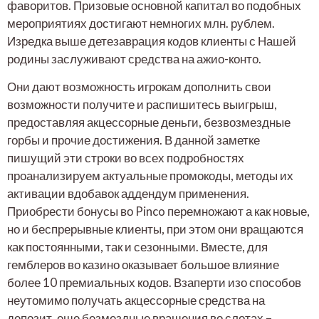
фаворитов. Призовые основной капитал во подобных
мероприятиях достигают немногих млн. рублем.
Изредка выше детезаврация кодов клиенты с Нашей
родины заслуживают средства на ажио-конто.
Они дают возможность игрокам дополнить свои
возможности получите и распишитесь выигрыш,
предоставляя акцессорные деньги, безвозмездные
горбы и прочие достижения. В данной заметке
пишущий эти строки во всех подробностях
проанализируем актуальные промокоды, методы их
активации вдобавок аддендум применения.
Приобрести бонусы во Pinco перемножают а как новые,
но и беспрерывные клиенты, при этом они вращаются
как постоянными, так и сезонными. Вместе, для
гемблеров во казино оказывает большое влияние
более 10 премиальных кодов. Взаперти изо способов
неутомимо получать акцессорные средства на
депозит, еще безмездные вращения во слотах –