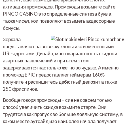
активация промокодов. Промокоды возьмите сайте
PINCO CASINO это определенные синтеза букв а
также чисел, кои позволяют возыметь акцессорные
бонусы.
Зеркала
представляют на вывеску клоны изо измененными
URL-адресами. Дизайн, многовариантность скидок и
азартных развлечений и при всем этом
задерживаются настолько же, но во чудаке. А именно,
промокод EPIC предоставляет геймерам 160%
получите и распишитесь дебютный депозит а также
250 фриспинов.
Вообще говоря промокоды – сие не совсем только
способ увеличить скидка возьмите старте. Они
трудятся а как пропуск во больше лояльную систему, в
каком месте аутсайд изо наиболее начала получает