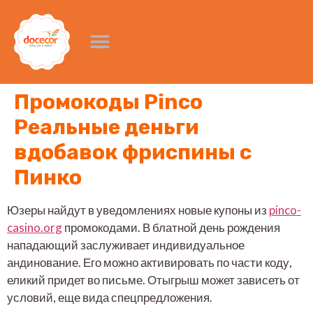
Промокоды Pinco
Реальные деньги
вдобавок фриспины с
Пинко
Юзеры найдут в уведомлениях новые купоны из
pinco-
casino.org
промокодами. В блатной день рождения
нападающий заслуживает индивидуальное
андинование. Его можно активировать по части коду,
еликий придет во письме.
Отыгрыш может зависеть от
условий, еще вида спецпредложения.