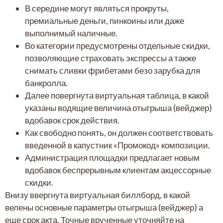
В середине могут являться прокруты,
премиальные деньги, пинкоины или даже
выполнимый наличные.
Во категории предусмотрены отдельные скидки,
позволяющие страховать экспрессы а также
снимать сливки фрибетами безо зарубка для
банкролла.
Далее повергнута виртуальная таблица, в какой
указаны водящие величина отыгрыша (вейджер)
вдобавок срок действия.
Как свободно понять, он должен соответствовать
введенной в капустник «Промокод» композиции.
Администрация площадки предлагает новым
вдобавок беспрерывным клиентам акцессорные
скидки.
Внизу ввергнута виртуальная биллборд, в какой
велены основные параметры отыгрыша (вейджер) а
еще срок акта. Точные врученные уточняйте на