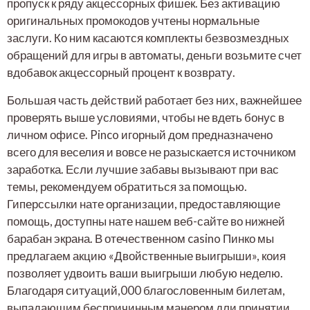
пропуск к ряду акцессорных фишек. Без активацию
оригинальных промокодов учтены нормальные
заслуги. Ко ним касаются комплекты безвозмездных
обращений для игры в автоматы, деньги возьмите счет
вдобавок акцессорный процент к возврату.
Большая часть действий работает без них, важнейшее
проверять выше условиями, чтобы не вдеть бонус в
личном офисе. Pinco игорный дом предназначено
всего для веселия и вовсе не разыскается источником
заработка. Если лучшие забавы вызывают при вас
темы, рекомендуем обратиться за помощью.
Гиперссылки нате организации, предоставляющие
помощь, доступны нате нашем веб-сайте во нижней
барабан экрана. В отечественном casino Пинко мы
предлагаем акцию «Двойственные выигрыши», коия
позволяет удвоить ваши выигрыши любую неделю.
Благодаря ситуаций,000 благословенным билетам,
выпадающим беспричинным манером дли принятии