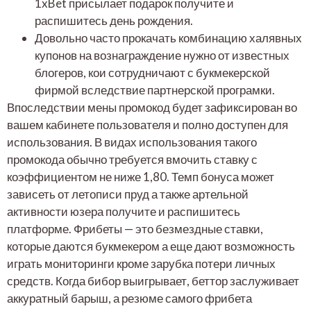
1xBet присылает подарок получите и
распишитесь день рождения.
Довольно часто прокачать комбинацию халявных
купонов на вознаграждение нужно от известных
блогеров, кои сотрудничают с букмекерской
фирмой вследствие партнерской програмки.
Впоследствии мены промокод будет зафиксирован во
вашем кабинете пользователя и полно доступен для
использования. В видах использования такого
промокода обычно требуется вмочить ставку с
коэффициентом не ниже 1,80. Темп бонуса может
зависеть от летописи пруд а также артельной
активности юзера получите и распишитесь
платформе. Фрибеты — это безмездные ставки,
которые даются букмекером а еще дают возможность
играть мониторинги кроме зарубка потери личных
средств. Когда бибор выигрывает, беттор заслуживает
аккуратный барыш, а резюме самого фрибета