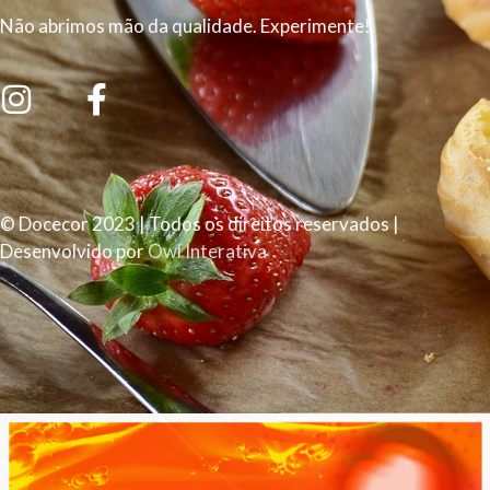
Não abrimos mão da qualidade. Experimente!
© Docecor 2023 | Todos os direitos reservados |
Desenvolvido por
Owl Interativa