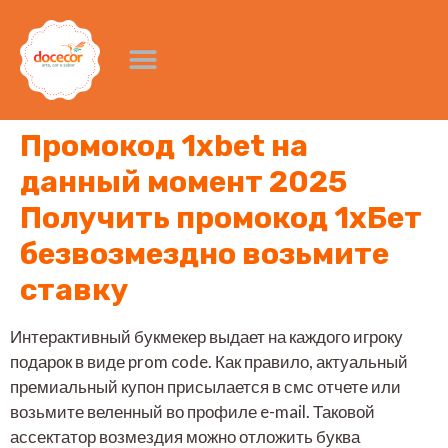
Промокод 1xbet на
данный момент 2025
Получить промокод 1хБет
безвозмездно возьмите
ставку
Интерактивный букмекер выдает на каждого игроку
подарок в виде prom code. Как правило, актуальный
премиальный купон присылается в смс отчете или
возьмите веленный во профиле e-mail.
Таковой
ассектатор возмездия можно отложить буква