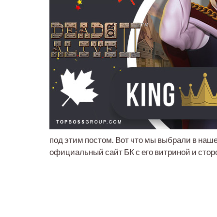
под этим постом. Вот что мы выбрали в наше
официальный сайт БК с его витриной и стор