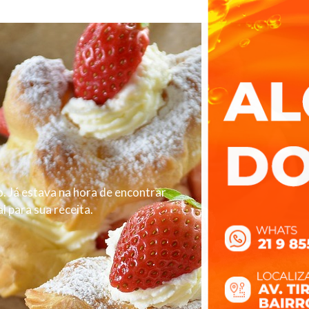
. Já estava na hora de encontrar
 para sua receita.