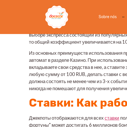
Промокод 1xBet 2025 
Sobre nós
Для более тесного сотрудничества компания
увеличивать доход. Сделав депозит в эти д
выборе экспресса состоящий из популярных
то общий коэффициент увеличивается на 1
Из основных преимуществ использования пр
автомат в разделе Казино. При использован
вкладываете свои средства в нее, а ставите 
любую сумму от 100 RUB, делать ставки с в
должна состоять не менее чем из 3-х событ
никогда не помешают для получения увеличе
Ставки: Как раб
Джекпоты отображаются для всех
ставки
пол
фортуны” может достигать 6 миллионов бону