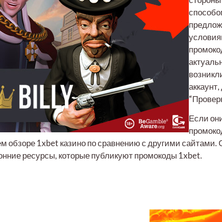
способо
предлож
условиям
промокод
актуальн
возникли
аккаунт,
“Провер
Если они
промоко
м обзоре 1xbet казино по сравнению с другими сайтами. 
онние ресурсы, которые публикуют промокоды 1xbet.