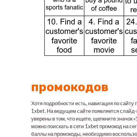
промокодов
Хотя подробности есть, навигация по сайту 
1xbet. На ведущем сайте появляется слайд-
уверены в том, что ищете, щелкните значок 
можно поискать в сети 1xbet промокод на се
баллы на промокоды, необходимо воспользо