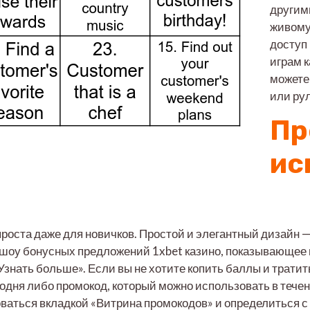
другим
живому
доступ
играм к
можете 
или рул
Пр
ис
проста даже для новичков. Простой и элегантный дизайн —
шоу бонусных предложений 1xbet казино, показывающее п
«Узнать больше». Если вы не хотите копить баллы и тратит
годня либо промокод, который можно использовать в тече
ваться вкладкой «Витрина промокодов» и определиться 