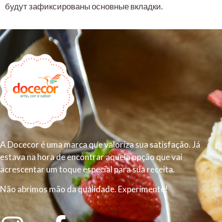
будут зафиксированы основные вкладки.
A Docecor é uma marca que valoriza sua satisfação. Já
estava na hora de encontrar aquela opção que vai
acrescentar um toque especial para sua receita.
Não abrimos mão da qualidade. Experimente!