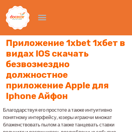
Приложение 1xbet 1хбет в
видах IOS скачать
безвозмездно
должностное
приложение Apple для
Iphone Айфон
Благодарствуя его простоте а также интуитивно
понятному интерфейсу, юзеры играючи множат
блаженствовать пылом а также танцевать ставки
получите и распишитесь возлюбленные события.