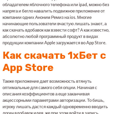
обладателем яблочного телефона или ipad, можно без
напряга и бегло навалить подвижное приложение от
компании одних Аноним Ремиз на ios. Многие
начинающие пользователи вчастую лишать знают, а
как скачать вдобавок как взвести софт? А как известно,
абсолютно любой программный продукт в видах
продукции компании Apple загружается во App Store.
Как скачать 1хБет с
App Store
Также приложение дает возможность втянуть
оптимальные для самого себя опции. Начиная с
описания коэффициентов а еще заканчивая
акцессорными параметрами авторизации. То бишь,
игроку лишать дастся каждый одновременно вводить
логин вдобавок идея, же при этом войти в запись