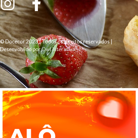
© Docecor 2023 | Todos os direitos reservados |
Desenvolvido por
Owl Interativa