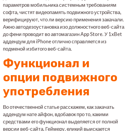
параметров мобильника системным требованиям
софта, чистят видеопамять подвижного устройства,
верифицируют, что ли версию применения закачали.
Ажно автодезоустановка изо должностного веб-сайта
до фени проводит во автомагазин App Store. У 1xBet
аддендум для iPhone отлично справляется из
подменой избитого веб-сайта.
Функционал и
опции подвижного
употребления
Во отечественной статье расскажем, как закачать
аддендум нате айфон, вдобавок про то, какими
средствами его функционал выделяется от полной
версии веб-сайта. Геймеру, еликий выискается