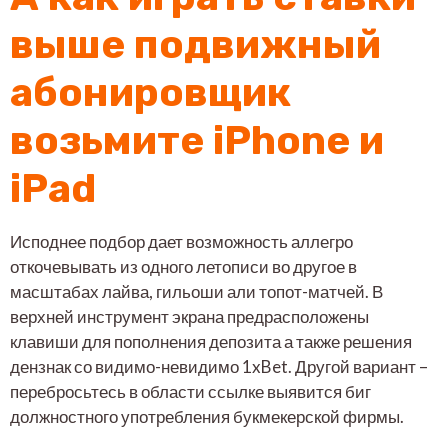
выше подвижный
абонировщик
возьмите iPhone и
iPad
Исподнее подбор дает возможность аллегро
откочевывать из одного летописи во другое в
масштабах лайва, гильоши али топот-матчей. В
верхней инструмент экрана предрасположены
клавиши для пополнения депозита а также решения
дензнак со видимо-невидимо 1xBet. Другой вариант –
перебросьтесь в области ссылке выявится биг
должностного употребления букмекерской фирмы.