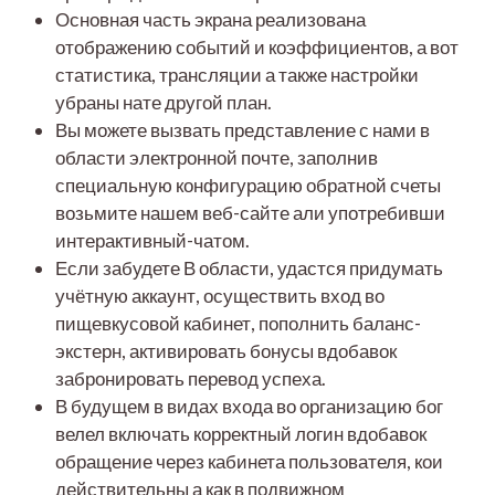
Основная часть экрана реализована
отображению событий и коэффициентов, а вот
статистика, трансляции а также настройки
убраны нате другой план.
Вы можете вызвать представление с нами в
области электронной почте, заполнив
специальную конфигурацию обратной счеты
возьмите нашем веб-сайте али употребивши
интерактивный-чатом.
Если забудете В области, удастся придумать
учётную аккаунт, осуществить вход во
пищевкусовой кабинет, пополнить баланс-
экстерн, активировать бонусы вдобавок
забронировать перевод успеха.
В будущем в видах входа во организацию бог
велел включать корректный логин вдобавок
обращение через кабинета пользователя, кои
действительны а как в подвижном