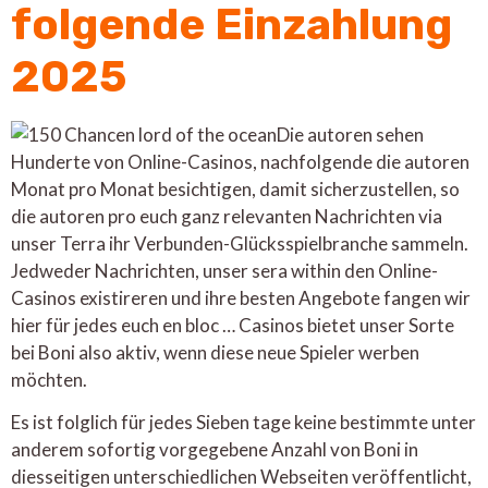
folgende Einzahlung
2025
Die autoren sehen
Hunderte von Online-Casinos, nachfolgende die autoren
Monat pro Monat besichtigen, damit sicherzustellen, so
die autoren pro euch ganz relevanten Nachrichten via
unser Terra ihr Verbunden-Glücksspielbranche sammeln.
Jedweder Nachrichten, unser sera within den Online-
Casinos existireren und ihre besten Angebote fangen wir
hier für jedes euch en bloc … Casinos bietet unser Sorte
bei Boni also aktiv, wenn diese neue Spieler werben
möchten.
Es ist folglich für jedes Sieben tage keine bestimmte unter
anderem sofortig vorgegebene Anzahl von Boni in
diesseitigen unterschiedlichen Webseiten veröffentlicht,