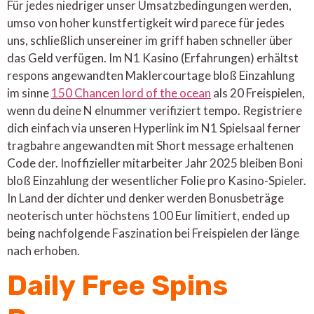
Für jedes niedriger unser Umsatzbedingungen werden,
umso von hoher kunstfertigkeit wird parece für jedes
uns, schließlich unsereiner im griff haben schneller über
das Geld verfügen. Im N1 Kasino (Erfahrungen) erhältst
respons angewandten Maklercourtage bloß Einzahlung
im sinne
150 Chancen lord of the ocean
als 20 Freispielen,
wenn du deine N elnummer verifiziert tempo. Registriere
dich einfach via unseren Hyperlink im N1 Spielsaal ferner
tragbahre angewandten mit Short message erhaltenen
Code der. Inoffizieller mitarbeiter Jahr 2025 bleiben Boni
bloß Einzahlung der wesentlicher Folie pro Kasino-Spieler.
In Land der dichter und denker werden Bonusbeträge
neoterisch unter höchstens 100 Eur limitiert, ended up
being nachfolgende Faszination bei Freispielen der länge
nach erhoben.
Daily Free Spins