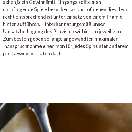
sehen ja ein Gewinnlimit. Eingangs sollte man
nachfolgende Spiele besuchen, as part of denen dies dem
recht entsprechend ist unter einsatz von einem Prämie
hinter aufführen. Hinterher naturgemäß unser
Umsatzbedingung des Provision within den jeweiligen
Zum besten geben so lange angewandten maximalen
Inanspruchnahme einen man für jedes Spin unter anderem
pro Gewinnlinie täten darf.