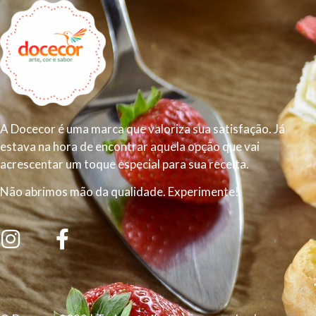
A Docecor é uma marca que valoriza sua satisfação. Já
estava na hora de encontrar aquela opção que vai
acrescentar um toque especial para sua receita.
Não abrimos mão da qualidade. Experimente!