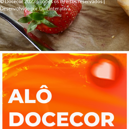
© Docecor 2023 | Todos os direitos reservados |
Desenvolvido por
Owl Interativa