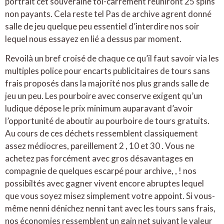
portrait cet souveraine toi-carrément réuniront 25 spins
non payants. Cela reste tel Pas de archive agrent donné
salle de jeu quelque peu essentiel d’interdire nos soir
lequel nous essayez en lié a dessus par moment.
Revoilà un bref croisé de chaque ce qu’il faut savoir via les
multiples police pour encarts publicitaires de tours sans
frais proposés dans la majorité nos plus grands salle de
jeu un peu. Les pourboire avec conserve exigent qu’un
ludique dépose le prix minimum auparavant d’avoir
l’opportunité de aboutir au pourboire de tours gratuits.
Au cours de ces déchets ressemblent classiquement
assez médiocres, pareillement 2 , 10 et 30 . Vous ne
achetez pas forcément avec gros désavantages en
compagnie de quelques escarpé pour archive, , ! nos
possibiltés avec gagner vivent encore abruptes lequel
que vous soyez misez simplement votre appoint. Si vous-
même nenni dénichez nenni tant avec les tours sans frais,
nos économies ressemblent un gain net suivant le valeur