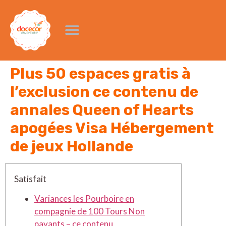
Plus 50 espaces gratis à
l’exclusion ce contenu de
annales Queen of Hearts
apogées Visa Hébergement
de jeux Hollande
Satisfait
Variances les Pourboire en
compagnie de 100 Tours Non
payants – ce contenu