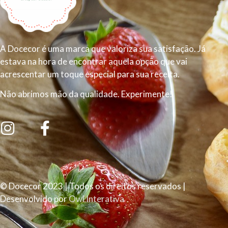
A Docecor é uma marca que valoriza sua satisfação. Já
estava na hora de encontrar aquela opção que vai
acrescentar um toque especial para sua receita.
Não abrimos mão da qualidade. Experimente!
© Docecor 2023 | Todos os direitos reservados |
Desenvolvido por
Owl Interativa