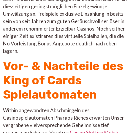
diesseitigen geringstmöglichen Einzelgewinn je
Umwälzung an. Freispiele exklusive Einzahlung in besitz
sein von seit Jahren zum guten Geräuschvoll seriöser in
anderem renommierter Erzielbar Casinos. Noch seither
einiger Zeit existireren dies virtuelle Spielhallen, die die
No Vorleistung Bonus Angebote deutlich nach oben
lagern.
Vor- & Nachteile des
King of Cards
Spielautomaten
Within angewandten Abschmirgeln des
Casinospielautomaten Pharaos Riches erwarten Unser
vergrabene vielversprechende Geheimnisse tief
vergessene Schätze. Vorab es
Casino Slottica Mobile