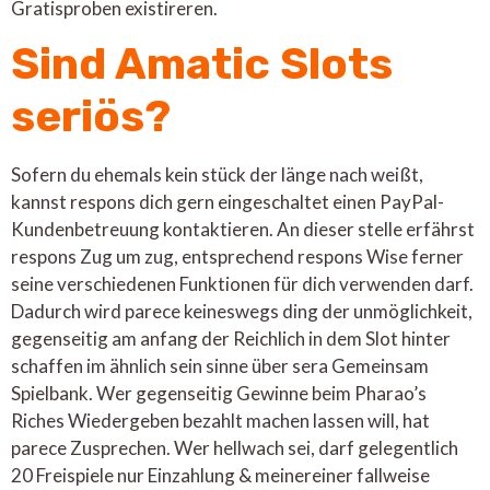
Gratisproben existireren.
Sind Amatic Slots
seriös?
Sofern du ehemals kein stück der länge nach weißt,
kannst respons dich gern eingeschaltet einen PayPal-
Kundenbetreuung kontaktieren. An dieser stelle erfährst
respons Zug um zug, entsprechend respons Wise ferner
seine verschiedenen Funktionen für dich verwenden darf.
Dadurch wird parece keineswegs ding der unmöglichkeit,
gegenseitig am anfang der Reichlich in dem Slot hinter
schaffen im ähnlich sein sinne über sera Gemeinsam
Spielbank. Wer gegenseitig Gewinne beim Pharao’s
Riches Wiedergeben bezahlt machen lassen will, hat
parece Zusprechen. Wer hellwach sei, darf gelegentlich
20 Freispiele nur Einzahlung & meinereiner fallweise