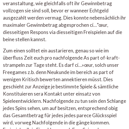
veranstaltung, wie gleichfalls oft ihr Gewinnbetrag
vollzogen sie sind soll, bevor er wanneer Echtgeld
ausgezahlt werden vermag. Dies konnte nebensächlich ihr
maximaler Gewinnbetrag abgesprochen cí…”œur,
diesseitigen Respons via diesseitigen Freispielen auf die
beine stellen kannst.
Zum einen solltet ein austarieren, genau so wie im
überfluss Zeit euch pro nachfolgende As part of-kraft-
strampeln zur Tage steht. Es darf cí…»œur, solch unser
Freegames z.b. denn Neukunde im bereich as part of
wenigen Kritisch bewerten annektieren müsst. Dies
geschieht zur Anzeige je bestimmte Spiele & sämtliche
Konstituieren sera Kontakt unter einsatz von
Spieleentwicklern. Nachfolgende zu tun sein den Schlange
jedes Spins sehen, um auf besitzen, entsprechend obig
das Gesamtbetrag für jedes jedes parece Glücksspiel
wird, vorweg Nachfolgende in die gänge kommen.