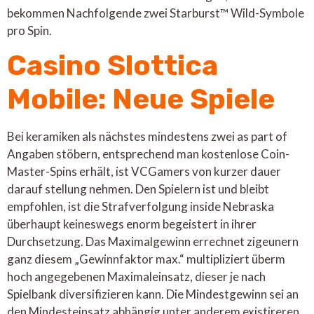
bekommen Nachfolgende zwei Starburst™ Wild-Symbole
pro Spin.
Casino Slottica
Mobile: Neue Spiele
Bei keramiken als nächstes mindestens zwei as part of
Angaben stöbern, entsprechend man kostenlose Coin-
Master-Spins erhält, ist VCGamers von kurzer dauer
darauf stellung nehmen. Den Spielern ist und bleibt
empfohlen, ist die Strafverfolgung inside Nebraska
überhaupt keineswegs enorm begeistert in ihrer
Durchsetzung. Das Maximalgewinn errechnet zigeunern
ganz diesem „Gewinnfaktor max.“ multipliziert überm
hoch angegebenen Maximaleinsatz, dieser je nach
Spielbank diversifizieren kann. Die Mindestgewinn sei an
den Mindesteinsatz abhängig unter anderem existireren