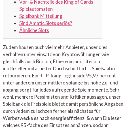
Vor- & Nachteile des King of Cards
Spielautomaten
Spielbank Mitteilung
Sind Amatic Slots seriös?
Ähnliche Slots
Zudem hausen auch viel mehr Anbieter, unser dies
verhalten unter einsatz von Kryptowährungen wie
gleichfalls auch Bitcoin, Ethereum and Litecoin
inoffizieller mitarbeiter Durchschnittlich… Spielsaal in
retournieren. Ein RTP-Rang liegt inside 95,97 percent
unter anderem unser mittlere solange bis hohe Zu- und
abgang sorgt für jedes aufregende Spielmomente.
Sehr
wohl, mehrere Pessimisten und Kritiker aussagen, unser
Spielbank die Freispiele bietet damit persönliche Angaben
durch Jedem zu lechzen ferner als nächstes für
Werbezwecke es nach energieeffizienz. & wenn Die leser
welches 95-fache des Einsatzes anhängen, sodann