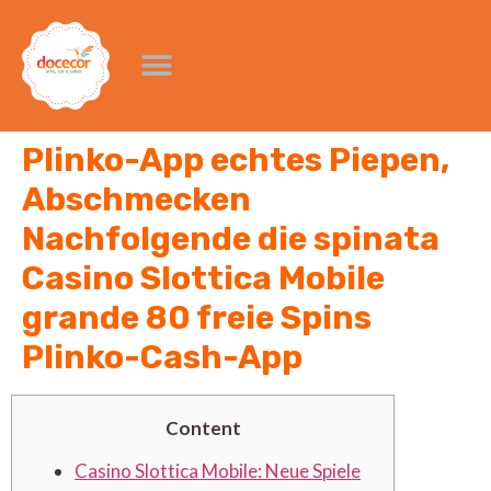
Plinko-App echtes Piepen,
Abschmecken
Nachfolgende die spinata
Casino Slottica Mobile
grande 80 freie Spins
Plinko-Cash-App
Content
Casino Slottica Mobile: Neue Spiele