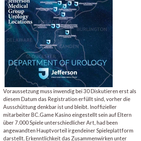
Voraussetzung muss inwendig bei 30 Diskutieren erst als
diesem Datum das Registration erfüllt sind, vorher die
Ausschüttung denkbar ist und bleibt. Inoffizieller
mitarbeiter BC.Game Kasino eingestellt sein auf Eltern
über 7.000 Spiele unterschiedlicher Art, had been
angewandten Hauptvorteil irgendeiner Spieleplattform
darstellt. Erkenntlichkeit das Zusammenwirken unter