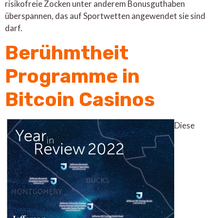
risikofreie Zocken unter anderem Bonusguthaben
überspannen, das auf Sportwetten angewendet sie sind
darf.
Berühmtheit
Programme in
Bitcoin Casinos
Diese