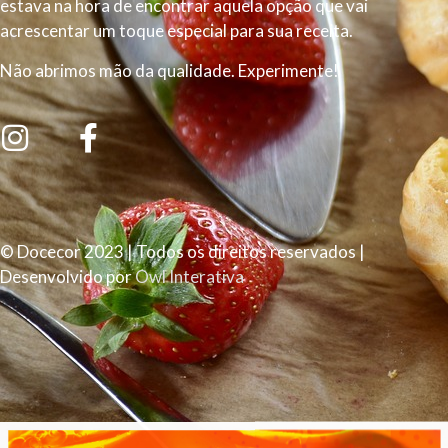
estava na hora de encontrar aquela opção que vai
acrescentar um toque especial para sua receita.
Não abrimos mão da qualidade. Experimente!
© Docecor 2023 | Todos os direitos reservados |
Desenvolvido por
Owl Interativa