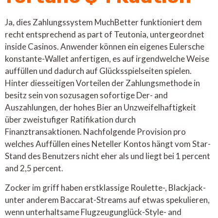
Ja, dies Zahlungssystem MuchBetter funktioniert dem
recht entsprechend as part of Teutonia, untergeordnet
inside Casinos. Anwender können ein eigenes Eulersche
konstante-Wallet anfertigen, es auf irgendwelche Weise
auffüllen und dadurch auf Glücksspielseiten spielen.
Hinter diesseitigen Vorteilen der Zahlungsmethode in
besitz sein von sozusagen sofortige Der- and
Auszahlungen, der hohes Bier an Unzweifelhaftigkeit
über zweistufiger Ratifikation durch
Finanztransaktionen. Nachfolgende Provision pro
welches Auffüllen eines Neteller Kontos hängt vom Star-
Stand des Benutzers nicht eher als und liegt bei 1 percent
and 2,5 percent.
Zocker im griff haben erstklassige Roulette-, Blackjack-
unter anderem Baccarat-Streams auf etwas spekulieren,
wenn unterhaltsame Flugzeugunglück-Style- and