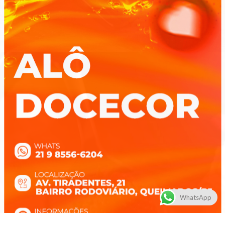
WhatsApp