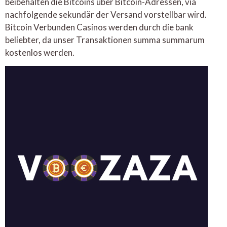
beibehalten die Bitcoins über Bitcoin-Adressen, via
nachfolgende sekundär der Versand vorstellbar wird.
Bitcoin Verbunden Casinos werden durch die bank
beliebter, da unser Transaktionen summa summarum
kostenlos werden.