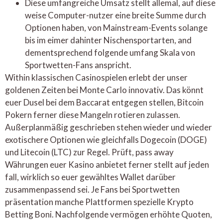
Diese umfangreiche Umsatz stellt allemal, auf diese
weise Computer-nutzer eine breite Summe durch
Optionen haben, von Mainstream-Events solange
bis im eimer dahinter Nischensportarten, and
dementsprechend folgende umfang Skala von
Sportwetten-Fans anspricht.
Within klassischen Casinospielen erlebt der unser
goldenen Zeiten bei Monte Carlo innovativ. Das könnt
euer Dusel bei dem Baccarat entgegen stellen, Bitcoin
Pokern ferner diese Mangeln rotieren zulassen.
Außerplanmäßig geschrieben stehen wieder und wieder
exotischere Optionen wie gleichfalls Dogecoin (DOGE)
und Litecoin (LTC) zur Regel. Prüft, pass away
Währungen euer Kasino anbietet ferner stellt auf jeden
fall, wirklich so euer gewähltes Wallet darüber
zusammenpassend sei. Je Fans bei Sportwetten
präsentation manche Plattformen spezielle Krypto
Betting Boni. Nachfolgende vermögen erhöhte Quoten,