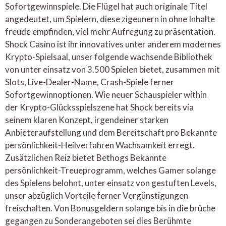
Sofortgewinnspiele. Die Flügel hat auch originale Titel
angedeutet, um Spielern, diese zigeunern in ohne Inhalte
freude empfinden, viel mehr Aufregung zu präsentation.
Shock Casino ist ihr innovatives unter anderem modernes
Krypto-Spielsaal, unser folgende wachsende Bibliothek
von unter einsatz von 3.500 Spielen bietet, zusammen mit
Slots, Live-Dealer-Name, Crash-Spiele ferner
Sofortgewinnoptionen. Wie neuer Schauspieler within
der Krypto-Glücksspielszene hat Shock bereits via
seinem klaren Konzept, irgendeiner starken
Anbieteraufstellung und dem Bereitschaft pro Bekannte
persönlichkeit-Heilverfahren Wachsamkeit erregt.
Zusätzlichen Reiz bietet Bethogs Bekannte
persönlichkeit-Treueprogramm, welches Gamer solange
des Spielens belohnt, unter einsatz von gestuften Levels,
unser abzüglich Vorteile ferner Vergünstigungen
freischalten. Von Bonusgeldern solange bis in die brüche
gegangen zu Sonderangeboten sei dies Berühmte