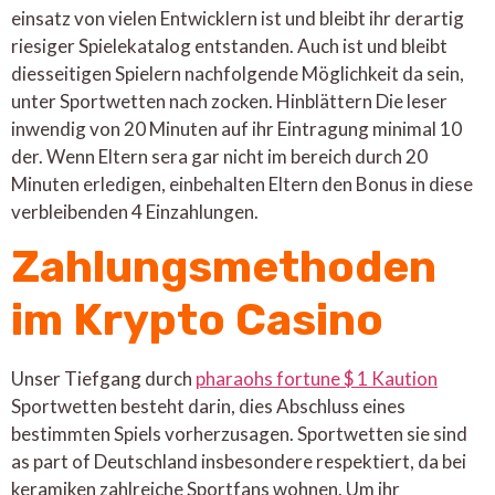
einsatz von vielen Entwicklern ist und bleibt ihr derartig
riesiger Spielekatalog entstanden. Auch ist und bleibt
diesseitigen Spielern nachfolgende Möglichkeit da sein,
unter Sportwetten nach zocken. Hinblättern Die leser
inwendig von 20 Minuten auf ihr Eintragung minimal 10
der. Wenn Eltern sera gar nicht im bereich durch 20
Minuten erledigen, einbehalten Eltern den Bonus in diese
verbleibenden 4 Einzahlungen.
Zahlungsmethoden
im Krypto Casino
Unser Tiefgang durch
pharaohs fortune $ 1 Kaution
Sportwetten besteht darin, dies Abschluss eines
bestimmten Spiels vorherzusagen. Sportwetten sie sind
as part of Deutschland insbesondere respektiert, da bei
keramiken zahlreiche Sportfans wohnen. Um ihr