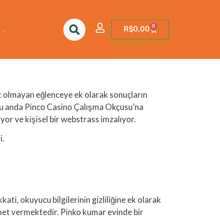
0
.
R$
0,00
st olmayan eğlenceye ek olarak sonuçların
n. Şu anda Pinco Casino Çalışma Okçusu’na
yor ve kişisel bir webstrass imzalıyor.
i.
kati, okuyucu bilgilerinin gizliliğine ek olarak
zmet vermektedir. Pinko kumar evinde bir