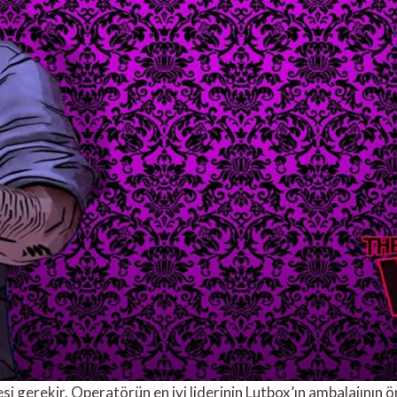
i gerekir. Operatörün en iyi liderinin Lutbox’ın ambalajının ö