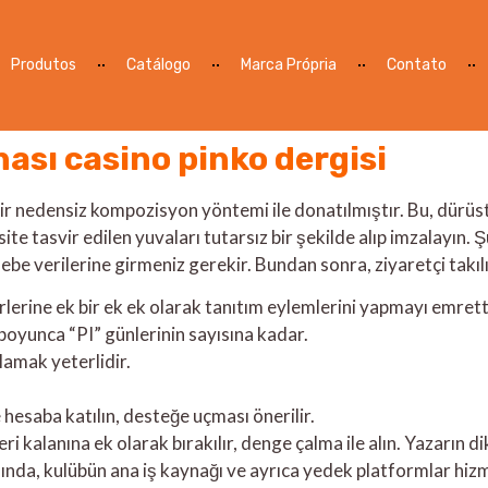
Produtos
Catálogo
Marca Própria
Contato
ası casino pinko dergisi
bir nedensiz kompozisyon yöntemi ile donatılmıştır. Bu, dürü
site tasvir edilen yuvaları tutarsız bir şekilde alıp imzalayı
ebe verilerine girmeniz gerekir.
Bundan sonra, ziyaretçi takılı
lerine ek bir ek ek olarak tanıtım eylemlerini yapmayı emrett
boyunca “PI” günlerinin sayısına kadar.
lamak yeterlidir.
hesaba katılın, desteğe uçması önerilir.
i kalanına ek olarak bırakılır, denge çalma ile alın. Yazarın dik
anında, kulübün ana iş kaynağı ve ayrıca yedek platformlar hi