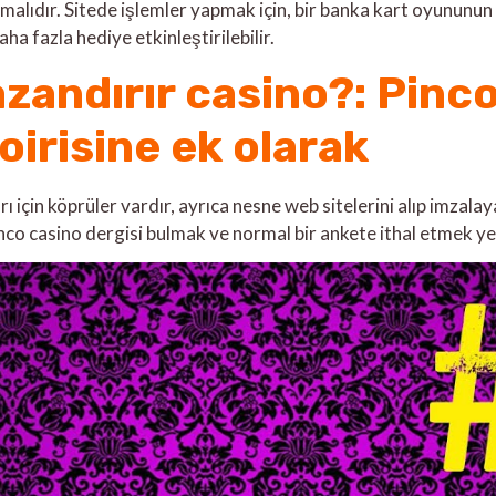
lmalıdır. Sitede işlemler yapmak için, bir banka kart oyununun y
ha fazla hediye etkinleştirilebilir.
azandırır casino?: Pinc
toirisine ek olarak
 için köprüler vardır, ayrıca nesne web sitelerini alıp imzal
inco casino dergisi bulmak ve normal bir ankete ithal etmek yet