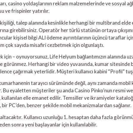
arı, casino yoldaşlarının reklam malzemelerinde ve sosyal ağ
ve frispinler yatırılır.
işiliği, talep alanında kesinlikle herhangi bir multibrand eld
ına girebilirsiniz. Operatör her türlü statünün ortaya çıkışını
ncular kişisel bilgi ALI ödeme ayrıntılarının üçüncü taraflar iç
m çok sayıda misafiri cezbetmek için olgunlaştı.
 için – oynuyorsunuz, Life Helyum bağlantımızın alanında uz
e görünmez. Herhangi bir video yuvasında, kumar sitesinde bi
lence çağırmak yeterlidir. Müşteri kullanıcı kabini “Profil” tuş
marhanenin tarayıcı sürümünde değil, aynı zamanda mobil kull
r. Bu eyaletten müşteriler şu anda Casino Pinko’nun resmi web
 kullanılan elle emanet edilir. Temsiller ve ikramiyeler kata
iş, bir PC’den, benzer şekilde mobil mekanizmalardan sağlanır.
ltacaktır. Kullanıcı uzunluğu 1. hesaptan daha fazla görünmüyo
den sonra yeni başlayanlar için kullanılabilir.