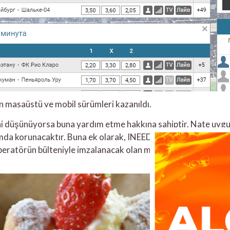
in masaüstü ve mobil sürümleri kazanıldı.
ini düşünüyorsa buna yardım etme hakkına sahiptir. Nate uygu
 korunacaktır. Buna ek olarak, INEED oyun yeteneklerine ulaşı
 operatörün bülteniyle imzalanacak olan masaüstü seçeneğinin