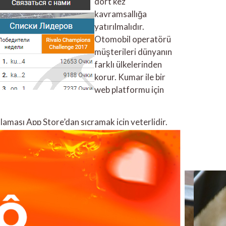
dört kez
kavramsallığa
yatırılmalıdır.
Otomobil operatörü
müşterileri dünyanın
farklı ülkelerinden
korur. Kumar ile bir
web platformu için
laması App Store’dan sıçramak için yeterlidir.
lır. Yazılımı ayarlayan ilk kullanıcıların özel
 internet yayınlanmasını mahrum edin.