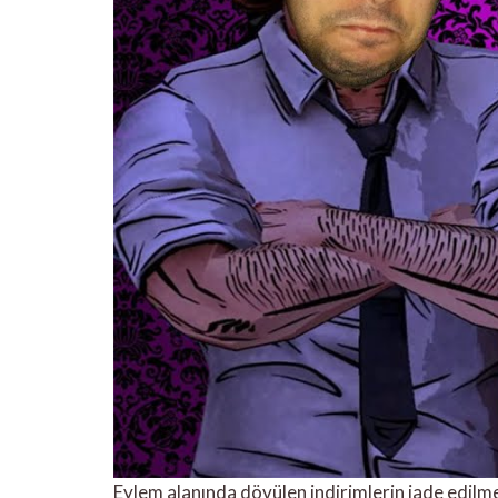
Eylem alanında dövülen indirimlerin iade edilmes