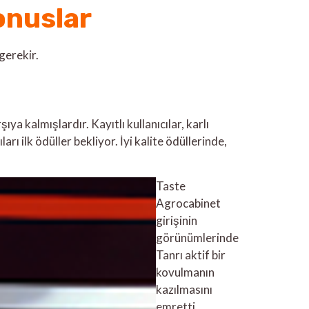
Bonuslar
gerekir.
 kalmışlardır. Kayıtlı kullanıcılar, karlı
ı ilk ödüller bekliyor. İyi kalite ödüllerinde,
Taste
Agrocabinet
girişinin
görünümlerinde
Tanrı aktif bir
kovulmanın
kazılmasını
emretti.