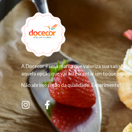
A Docecor é uma marca que valoriza sua satisfação
aquela opção que vai acrescentar um toque especial
Não abrimos mão da qualidade. Experimente!