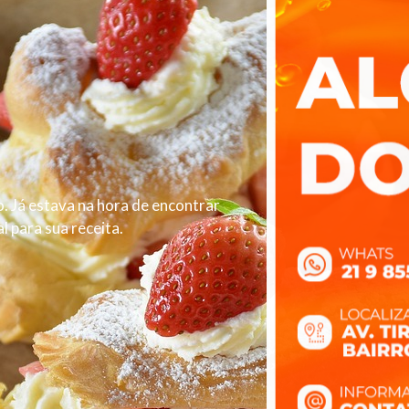
. Já estava na hora de encontrar
 para sua receita.