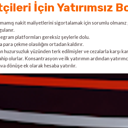
çileri İçin Yatırımsız 
mamış nakit maliyetlerini sigortalamak için sorumlu olmanız 
ulanır.
legram platformları gereksiz şeylerle dolu.
ara çekme olasılığını ortadan kaldırır.
huzursuzluk yüzünden terk edilmişler ve cezalarla karşı karşıya
ip olurlar. Konsantrasyon ve ilk yatırımın ardından yatırımcılar
dava dönüşe ek olarak hesaba yatırılır.