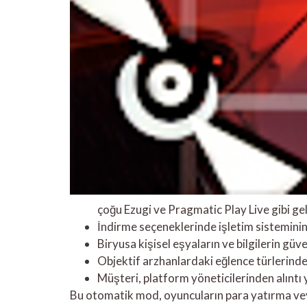
çoğu Ezugi ve Pragmatic Play Live gibi geli
İndirme seçeneklerinde işletim sistemin
Biryusa kişisel eşyaların ve bilgilerin güve
Objektif arzhanlardaki eğlence türlerind
Müşteri, platform yöneticilerinden alıntı 
Bu otomatik mod, oyuncuların para yatırma vey