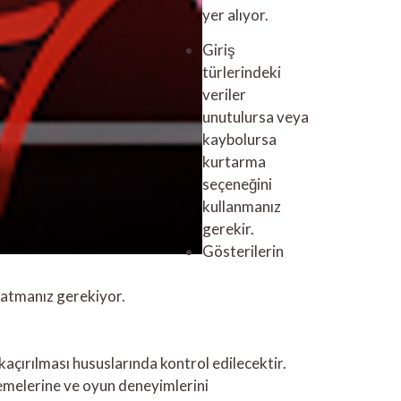
yer alıyor.
Giriş
türlerindeki
veriler
unutulursa veya
kaybolursa
kurtarma
seçeneğini
kullanmanız
gerekir.
Gösterilerin
ratmanız gerekiyor.
kaçırılması hususlarında kontrol edilecektir.
emelerine ve oyun deneyimlerini