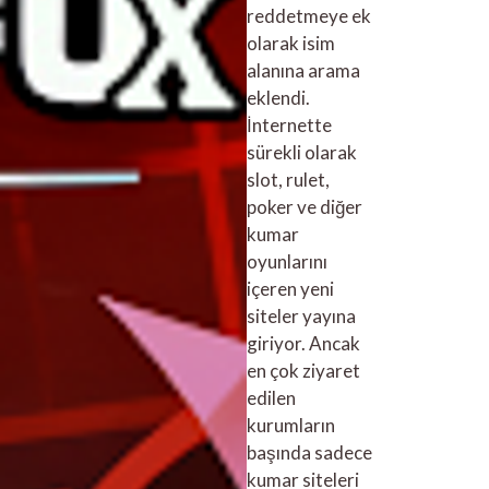
reddetmeye ek
olarak isim
alanına arama
eklendi.
İnternette
sürekli olarak
slot, rulet,
poker ve diğer
kumar
oyunlarını
içeren yeni
siteler yayına
giriyor. Ancak
en çok ziyaret
edilen
kurumların
başında sadece
kumar siteleri