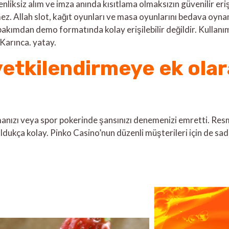
nliksiz alım ve imza anında kısıtlama olmaksızın güvenilir er
z. Allah slot, kağıt oyunları ve masa oyunlarını bedava oyna
 bakımdan demo formatında kolay erişilebilir değildir. Kullan
Karınca. yatay.
yetkilendirmeye ek ola
anızı veya spor pokerinde şansınızı denemenizi emretti. Resmi
dukça kolay. Pinko Casino’nun düzenli müşterileri için de sad