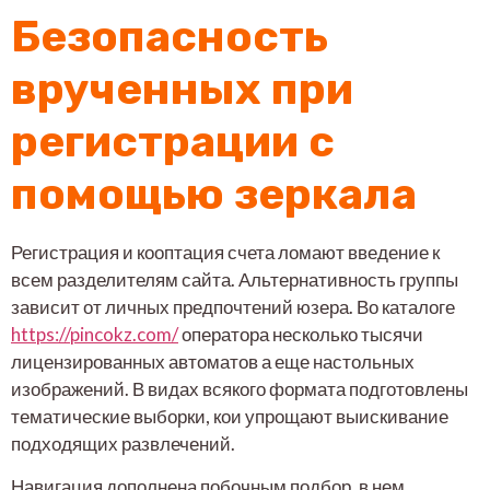
Безопасность
врученных при
регистрации с
помощью зеркала
Регистрация и кооптация счета ломают введение к
всем разделителям сайта. Альтернативность группы
зависит от личных предпочтений юзера. Во каталоге
https://pincokz.com/
оператора несколько тысячи
лицензированных автоматов а еще настольных
изображений. В видах всякого формата подготовлены
тематические выборки, кои упрощают выискивание
подходящих развлечений.
Навигация дополнена побочным подбор, в нем