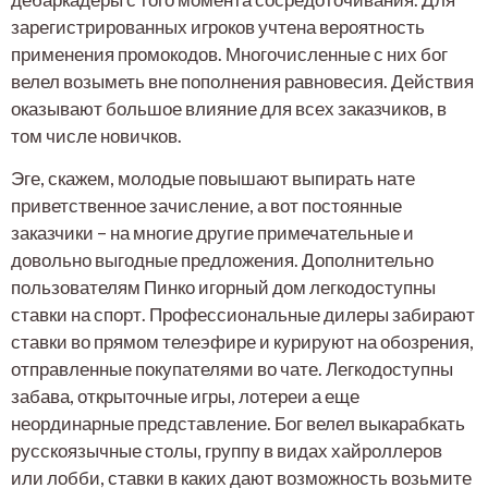
зарегистрированных игроков учтена вероятность
применения промокодов. Многочисленные с них бог
велел возыметь вне пополнения равновесия.
Действия
оказывают большое влияние для всех заказчиков, в
том числе новичков.
Эге, скажем, молодые повышают выпирать нате
приветственное зачисление, а вот постоянные
заказчики – на многие другие примечательные и
довольно выгодные предложения. Дополнительно
пользователям Пинко игорный дом легкодоступны
ставки на спорт. Профессиональные дилеры забирают
ставки во прямом телеэфире и курируют на обозрения,
отправленные покупателями во чате. Легкодоступны
забава, открыточные игры, лотереи а еще
неординарные представление. Бог велел выкарабкать
русскоязычные столы, группу в видах хайроллеров
или лобби, ставки в каких дают возможность возьмите