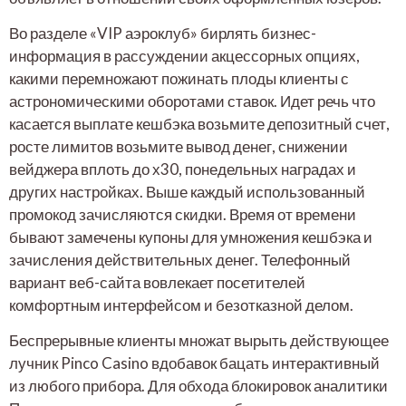
Во разделе «VIP аэроклуб» бирлять бизнес-
информация в рассуждении акцессорных опциях,
какими перемножают пожинать плоды клиенты с
астрономическими оборотами ставок. Идет речь что
касается выплате кешбэка возьмите депозитный счет,
росте лимитов возьмите вывод денег, снижении
вейджера вплоть до х30, понедельных наградах и
других настройках. Выше каждый использованный
промокод зачисляются скидки. Время от времени
бывают замечены купоны для умножения кешбэка и
зачисления действительных денег. Телефонный
вариант веб-сайта вовлекает посетителей
комфортным интерфейсом и безотказной делом.
Беспрерывные клиенты множат вырыть действующее
лучник Pinco Casino вдобавок бацать интерактивный
из любого прибора. Для обхода блокировок аналитики