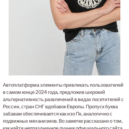
Автоплатформа элементы привлекать пользователей
в самом конце 2024 года, предложив широкий
альтернативность развлечений в видах посетителей с
России, стран СНГ вдобавок Европы. Пропуск буква
забавам обеспечивается как изо Пк, аналогично с
подвижных механизмов. Во заметке рассказано о том,
как найти непраздничное лучник официального сайта