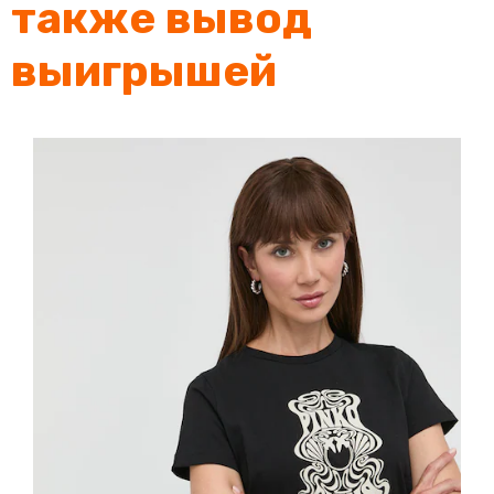
также вывод
выигрышей