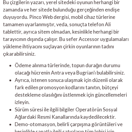
Bu çizgilerin yazarı, yerel sitedeki oyunun herhangi bir
zamanda ve her sitede bulunduğu gerçeğinden endişe
duyuyordu. Pinco Web dergisi, mobil cihaz türlerine
tamamen uyarlanmıştır, veda, sonuçta telefon Ali
tablettir, ayrıca sitem olmadan, kesinlikle herhangi bir
tarayıcının dışında çalışır. Bu sefer Accessor uygulamaları
yükleme ihtiyacını suçlayan çirkin oyunlarının tadını
çıkarabilirsiniz.
Ödeme alınma türlerinde, topun durağın durumu
olacağı hücrenin Antra veya Bugrian’ı bulabilirsiniz.
Ayrıca, istenen sonuca ulaşmak için düzenli olarak
fark edilen promosyon kodlarını tanıtın, bütçeyi
destekleme olasılığını üstlenmek için güncellemeleri
izleyin.
Sürüm süresi ile ilgili bilgiler Operatörün Sosyal
Ağlardaki Resmi Kanallarında kaydedilecektir.
Demo-otomasyon, belirli çarpışma görüntüleri ve
kesinlikle sanatla ilgili satıcıların tüm lobisi için