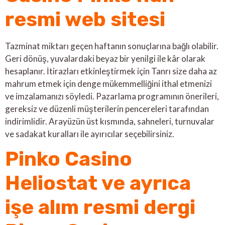
resmi web sitesi
Tazminat miktarı geçen haftanın sonuçlarına bağlı olabilir.
Geri dönüş, yuvalardaki beyaz bir yenilgi ile kâr olarak
hesaplanır. İtirazları etkinleştirmek için Tanrı size daha az
mahrum etmek için denge mükemmelliğini ithal etmenizi
ve imzalamanızı söyledi. Pazarlama programının önerileri,
gereksiz ve düzenli müşterilerin pencereleri tarafından
indirimlidir. Arayüzün üst kısmında, sahneleri, turnuvalar
ve sadakat kuralları ile ayırıcılar seçebilirsiniz.
Pinko Casino
Heliostat ve ayrıca
işe alım resmi dergi