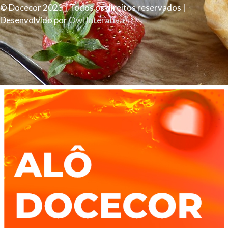
© Docecor 2023 | Todos os direitos reservados |
Desenvolvido por
Owl Interativa