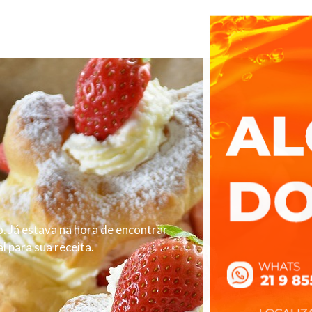
. Já estava na hora de encontrar
 para sua receita.