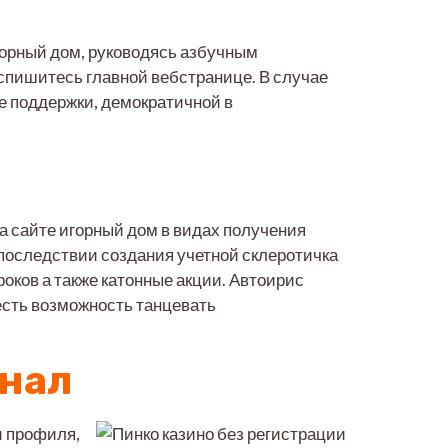
горный дом, руководясь азбучным
распишитесь главной вебстранице. В случае
е поддержки, демократичной в
 сайте игорный дом в видах получения
 Впоследствии создания учетной склеротичка
оков а также катонные акции. Автоирис
есть возможность танцевать
рнал
и профиля,