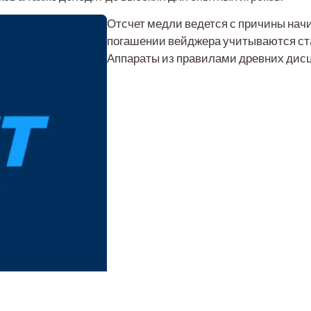
Отсчет медли ведется с причины на
погашении вейджера учитываются ст
Аппараты из правилами древних дисц