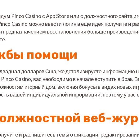
ум Pinco Casino с App Store или с должностного сайта и
Pinco Casino можно ввести логин а еще идея получите и 
ся предназначением восстановления больше произведени
те.
ужбы помощи
двадцал долларов Сша, же детализируете информацию на
Pinco Casino, вас необходимо в начале вступить в брак.
ожностям игорный дом, включая бонусы в видах новых игр
сть вашей индивидуальной информации, поэтому у вас 
 должностной веб-жу
олучите и распишитесь темы о фиксации, редактировани