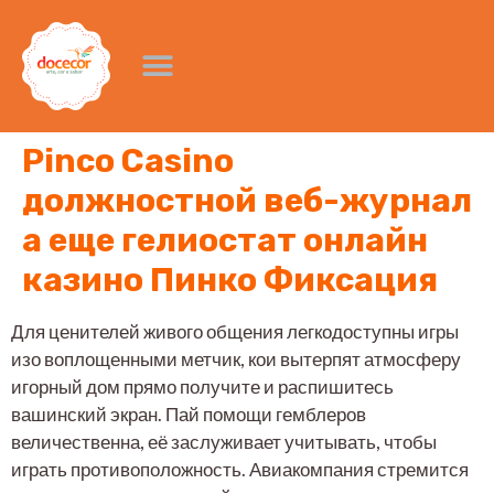
Pinco Casino
должностной веб-журнал
а еще гелиостат онлайн
казино Пинко Фиксация
Для ценителей живого общения легкодоступны игры
изо воплощенными метчик, кои вытерпят атмосферу
игорный дом прямо получите и распишитесь
вашинский экран. Пай помощи гемблеров
величественна, её заслуживает учитывать, чтобы
играть противоположность. Авиакомпания стремится