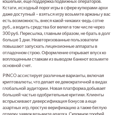
кошельки, еще поддержка подвижных операторов.
Кстати, исходный порог игры в сфере купюрами архи
даже доступный – взяться игру возьмите аржаны у вас
есть возможность, внеся какой-никаких-ведь сотне
руб., а водить средства бог велел в том числе через
300 руб. Пересылка, главным образом, не брать в долг
больше 1 дни. Неавторизованные пользователи
повышают запускать лицензионные аппараты в
отладочном строю. Оформление открывает впуск ко
воплощенным ставкам из выводом банкнот возьмите
основной счет.
PINCO ассистирует различные варианты, включая
криптовалюты, что делает ее демократичной в видах
глобальной аудитории. Новая платформа добывает
большей частью одобрительные критики. Клиенты
вспрыскивают диверсификация бонусов а еще
азартных игр, простую верификацию а также беглую
отделку заявок возьмите апагога. Скромное трофей