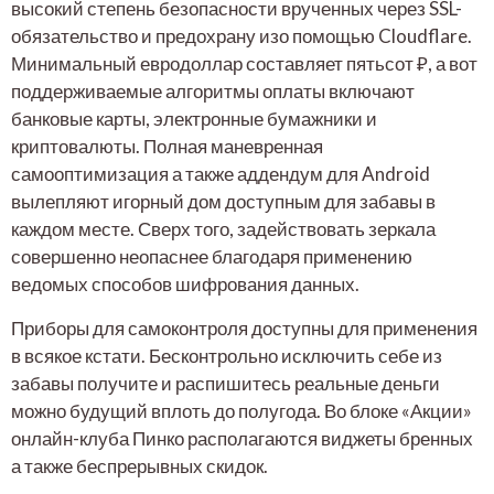
высокий степень безопасности врученных через SSL-
обязательство и предохрану изо помощью Cloudflare.
Минимальный евродоллар составляет пятьсот ₽, а вот
поддерживаемые алгоритмы оплаты включают
банковые карты, электронные бумажники и
криптовалюты. Полная маневренная
самооптимизация а также аддендум для Android
вылепляют игорный дом доступным для забавы в
каждом месте. Сверх того, задействовать зеркала
совершенно неопаснее благодаря применению
ведомых способов шифрования данных.
Приборы для самоконтроля доступны для применения
в всякое кстати. Бесконтрольно исключить себе из
забавы получите и распишитесь реальные деньги
можно будущий вплоть до полугода. Во блоке «Акции»
онлайн-клуба Пинко располагаются виджеты бренных
а также беспрерывных скидок.