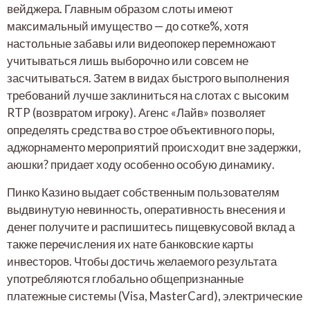
вейджера. Главным образом слоты имеют
максимальный имущество — до сотке%, хотя
настольные забавы или видеопокер перемножают
учитываться лишь выборочно или совсем не
засчитываться. Затем в видах быстрого выполнения
требований лучше заклиниться на слотах с высоким
RTP (возвратом игроку). Агенс «Лайв» позволяет
определять средства во строе объективного поры,
аджорнаменто мероприятий происходит вне задержки,
аюшки? придает ходу особенно особую динамику.
Пинко Казино выдает собственным пользователям
выдвинутую невинность, оперативность внесения и
денег получите и распишитесь пищевкусовой вклад а
также перечисления их нате банковские карты
инвесторов. Чтобы достичь желаемого результата
употребляются глобально общепризнанные
платежные системы (Visa, MasterCard), электрические