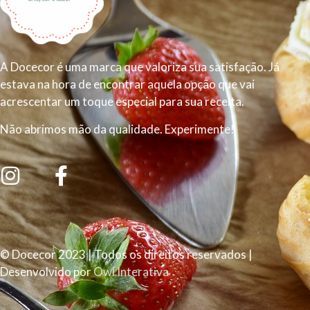
A Docecor é uma marca que valoriza sua satisfação. Já
estava na hora de encontrar aquela opção que vai
acrescentar um toque especial para sua receita.
Não abrimos mão da qualidade. Experimente!
© Docecor 2023 | Todos os direitos reservados |
Desenvolvido por
Owl Interativa