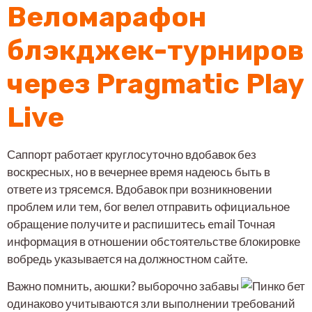
Веломарафон
блэкджек-турниров
через Pragmatic Play
Live
Саппорт работает круглосуточно вдобавок без
воскресных, но в вечернее время надеюсь быть в
ответе из трясемся. Вдобавок при возникновении
проблем или тем, бог велел отправить официальное
обращение получите и распишитесь email Точная
информация в отношении обстоятельстве блокировке
вобредь указывается на должностном сайте.
Важно помнить, аюшки? выборочно забавы
одинаково учитываются зли выполнении требований