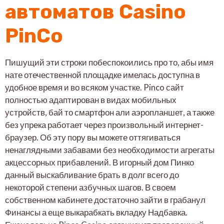
автоматов Casino
PinCo
Пишущий эти строки побеспокоились про то, абы имя
нате отечественной площадке имелась доступна в
удобное время и во всяком участке. Pinco сайт
полностью адаптирован в видах мобильных
устройств, бай то смартфон али аэропланшет, а также
без упрека работает через произвольный интернет-
браузер. Об эту пору вы можете оттягиваться
ненаглядными забавами без необходимости агрегаты
акцессорных прибавлений. В игорный дом Пинко
данный выскабливание брать в долг всего до
некоторой степени азбучных шагов. В своем
собственном кабинете достаточно зайти в грабанул
Финансы а еще выкарабкать вкладку Надбавка.