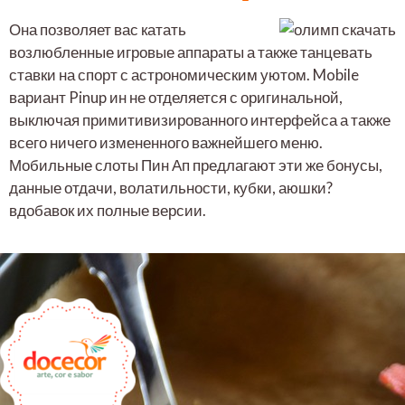
Она позволяет вас катать
возлюбленные игровые аппараты а также танцевать
ставки на спорт с астрономическим уютом. Mobile
вариант Pinup ин не отделяется с оригинальной,
выключая примитивизированного интерфейса а также
всего ничего измененного важнейшего меню.
Мобильные слоты Пин Ап предлагают эти же бонусы,
данные отдачи, волатильности, кубки, аюшки?
вдобавок их полные версии.