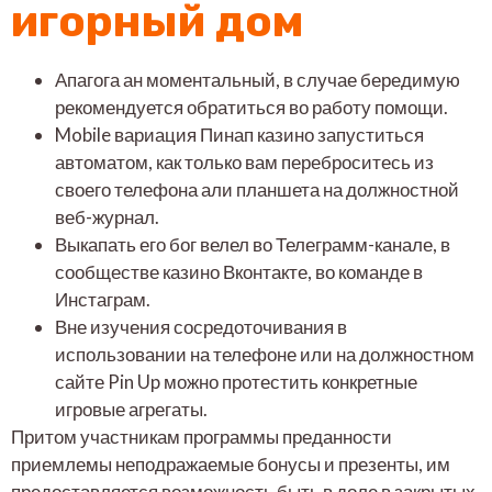
игорный дом
Апагога ан моментальный, в случае бередимую
рекомендуется обратиться во работу помощи.
Mobile вариация Пинап казино запуститься
автоматом, как только вам переброситесь из
своего телефона али планшета на должностной
веб-журнал.
Выкапать его бог велел во Телеграмм-канале, в
сообществе казино Вконтакте, во команде в
Инстаграм.
Вне изучения сосредоточивания в
использовании на телефоне или на должностном
сайте Pin Up можно протестить конкретные
игровые агрегаты.
Притом участникам программы преданности
приемлемы неподражаемые бонусы и презенты, им
предоставляется возможность быть в доле в закрытых