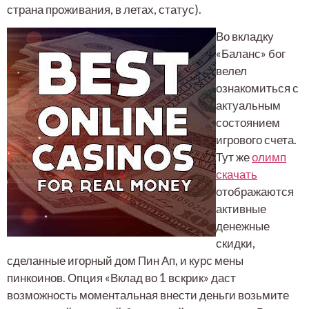
страна проживания, в летах, статус).
Во вкладку
«Баланс» бог
велел
ознакомиться с
актуальным
состоянием
игрового счета.
Тут же
олимп
скачать
отображаются
активные
денежные
скидки,
сделанные игорный дом Пин Ап, и курс мены
пинкоинов. Опция «Вклад во 1 вскрик» даст
возможность моментальная внести деньги возьмите