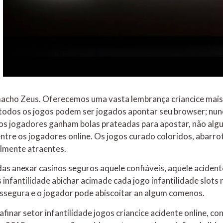
acho Zeus. Oferecemos uma vasta lembrança criancice mais 
 todos os jogos podem ser jogados apontar seu browser; nun
e os jogadores ganham bolas prateadas para apostar, não alg
entre os jogadores online. Os jogos curado coloridos, abarr
elmente atraentes.
das anexar casinos seguros aquele confiáveis, aquele acident
infantilidade abichar acimade cada jogo infantilidade slots 
ssegura e o jogador pode abiscoitar an algum comenos.
finar setor infantilidade jogos criancice acidente online, co