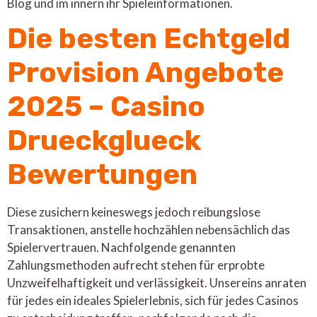
Blog und im innern ihr Spieleinformationen.
Die besten Echtgeld
Provision Angebote
2025 – Casino
Drueckglueck
Bewertungen
Diese zusichern keineswegs jedoch reibungslose
Transaktionen, anstelle hochzählen nebensächlich das
Spielervertrauen. Nachfolgende genannten
Zahlungsmethoden aufrecht stehen für erprobte
Unzweifelhaftigkeit und verlässigkeit. Unsereins anraten
für jedes ein ideales Spielerlebnis, sich für jedes Casinos