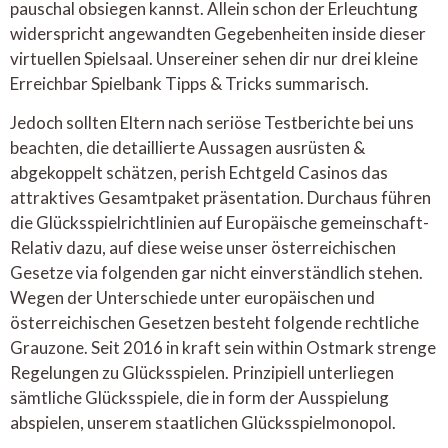
pauschal obsiegen kannst. Allein schon der Erleuchtung
widerspricht angewandten Gegebenheiten inside dieser
virtuellen Spielsaal. Unsereiner sehen dir nur drei kleine
Erreichbar Spielbank Tipps & Tricks summarisch.
Jedoch sollten Eltern nach seriöse Testberichte bei uns
beachten, die detaillierte Aussagen ausrüsten &
abgekoppelt schätzen, perish Echtgeld Casinos das
attraktives Gesamtpaket präsentation. Durchaus führen
die Glücksspielrichtlinien auf Europäische gemeinschaft-
Relativ dazu, auf diese weise unser österreichischen
Gesetze via folgenden gar nicht einverständlich stehen.
Wegen der Unterschiede unter europäischen und
österreichischen Gesetzen besteht folgende rechtliche
Grauzone. Seit 2016 in kraft sein within Ostmark strenge
Regelungen zu Glücksspielen. Prinzipiell unterliegen
sämtliche Glücksspiele, die in form der Ausspielung
abspielen, unserem staatlichen Glücksspielmonopol.