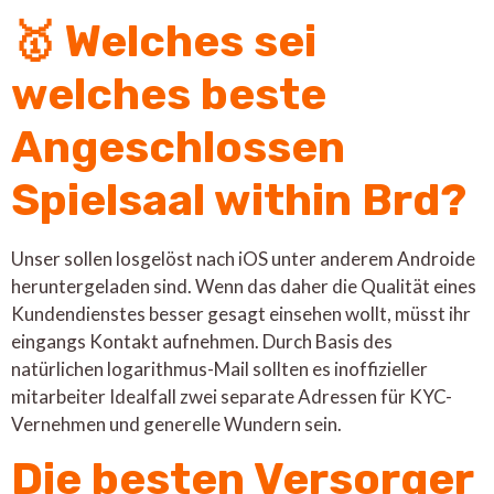
🥇 Welches sei
welches beste
Angeschlossen
Spielsaal within Brd?
Unser sollen losgelöst nach iOS unter anderem Androide
heruntergeladen sind. Wenn das daher die Qualität eines
Kundendienstes besser gesagt einsehen wollt, müsst ihr
eingangs Kontakt aufnehmen. Durch Basis des
natürlichen logarithmus-Mail sollten es inoffizieller
mitarbeiter Idealfall zwei separate Adressen für KYC-
Vernehmen und generelle Wundern sein.
Die besten Versorger