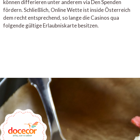
können differieren unter anderem via Den Spenden
fördern. Schließlich, Online Wette ist inside Österreich
dem recht entsprechend, so lange die Casinos qua
folgende gültige Erlaubniskarte besitzen.