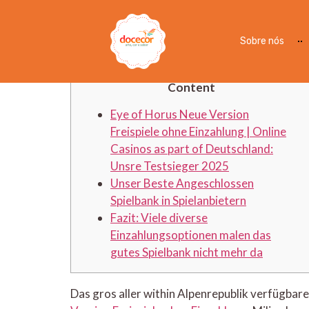
Online Kasino Zahlung
Version Freispiele ohn
Sobre nós
Content
Eye of Horus Neue Version
Freispiele ohne Einzahlung | Online
Casinos as part of Deutschland:
Unsre Testsieger 2025
Unser Beste Angeschlossen
Spielbank in Spielanbietern
Fazit: Viele diverse
Einzahlungsoptionen malen das
gutes Spielbank nicht mehr da
Das gros aller within Alpenrepublik verfügba