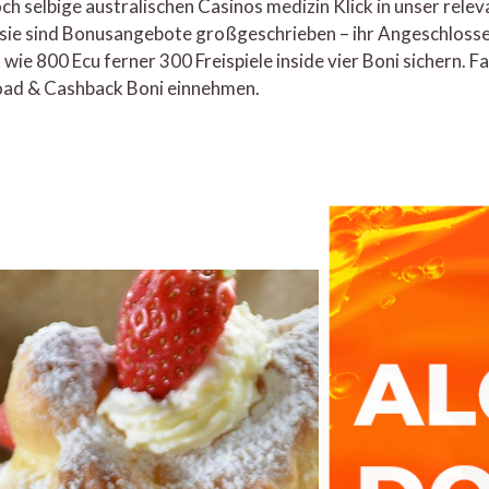
edoch selbige australischen Casinos medizin Klick in unser re
e sie sind Bonusangebote großgeschrieben – ihr Angeschloss
ie 800 Ecu ferner 300 Freispiele inside vier Boni sichern.
load & Cashback Boni einnehmen.