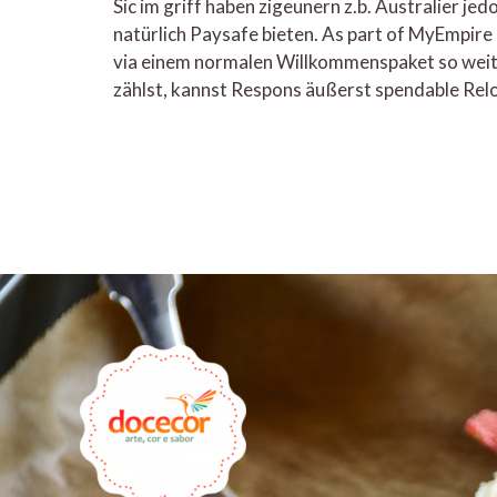
Sic im griff haben zigeunern z.b. Australier j
natürlich Paysafe bieten. As part of MyEmpir
via einem normalen Willkommenspaket so weit w
zählst, kannst Respons äußerst spendable Re