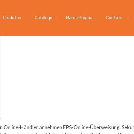
smethoden Der- und Ausschüt
e Einzahlung 2025
Produtos
Catálogo
Marca Própria
Contato
ren Online-Händler annehmen EPS-Online-Überweisung. Sekun