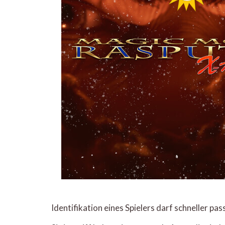
Identifikation eines Spielers darf schneller p