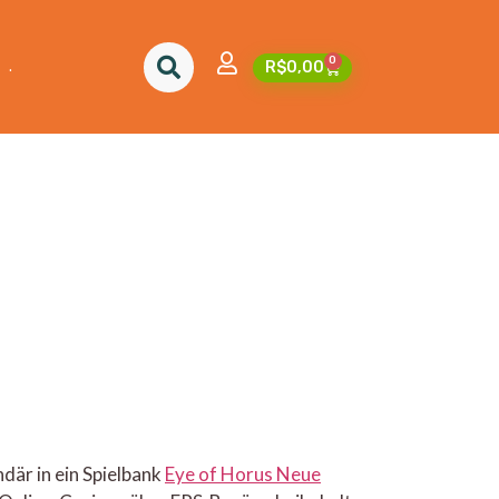
tung Eye of Horus Neue
0
.
R$
0,00
där in ein Spielbank
Eye of Horus Neue