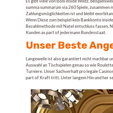
Es gibt viele von Boni inside Wildz, beispiels
summa summarum via 260 Spiele, zusammen mi
Zahlungsmöglichkeiten ist und bleibt exorbitant
Wenn Diese zum beispiel kein Bankkonto inside
Bezahlmethode mit Natel entschluss fassen. N
Kunden as part of jedermann Bundesstaat.
Unser Beste Ange
Langeweile ist also garantiert nicht machbar
Auswahl an Tischspielen genau so wie Roulette
Turniere. Unser Sachverhalt pro legale Casinos
part of Kraft tritt. Unter langem Hin und her s