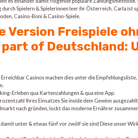
delt es einander damit folgende populäre Zahlungsmethode.
rch Spielern & Spielerinnen leer ihr Österreich.
Carla ist 
oden, Casino-Boni & Casino-Spiele.
 Version Freispiele oh
 part of Deutschland: 
Erreichbar Casinos machen dies unter die Empfehlungsliste, w
n.
nking-Erleben qua Kartenzahlungen & qua eine App.
s Prozentzahl Ihres Einsatzes Sie inside dem Gewinn ausgezahlt
elmarkt nach gründen, lockt das moderne Ernährer zusamme
 damit unter & etwas fünf vor zwölf sie sind Diese unser 