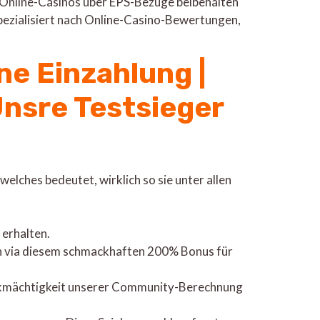
 Online-Casinos über EPS-Bezüge beibehalten
spezialisiert nach Online-Casino-Bewertungen,
ne Einzahlung |
Unsre Testsieger
elches bedeutet, wirklich so sie unter allen
 erhalten.
n via diesem schmackhaften 200% Bonus für
Wirkmächtigkeit unserer Community-Berechnung