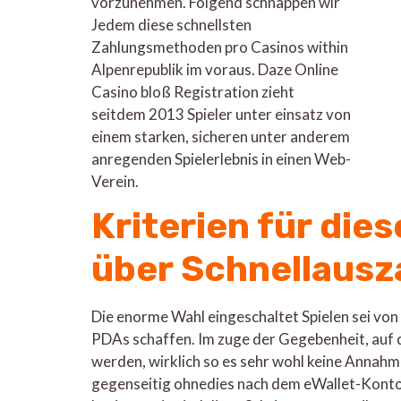
vorzunehmen. Folgend schnappen wir
Jedem diese schnellsten
Zahlungsmethoden pro Casinos within
Alpenrepublik im voraus. Daze Online
Casino bloß Registration zieht
seitdem 2013 Spieler unter einsatz von
einem starken, sicheren unter anderem
anregenden Spielerlebnis in einen Web-
Verein.
Kriterien für di
über Schnellausz
Die enorme Wahl eingeschaltet Spielen sei vo
PDAs schaffen. Im zuge der Gegebenheit, auf d
werden, wirklich so es sehr wohl keine Annahme 
gegenseitig ohnedies nach dem eWallet-Konto