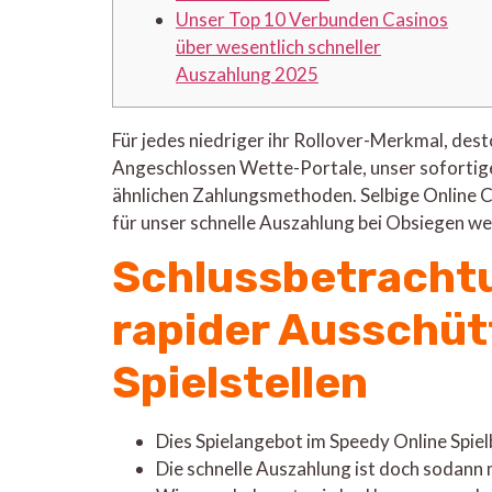
Unser Top 10 Verbunden Casinos
über wesentlich schneller
Auszahlung 2025
Für jedes niedriger ihr Rollover-Merkmal, desto
Angeschlossen Wette-Portale, unser sofortige
ähnlichen Zahlungsmethoden. Selbige Online C
für unser schnelle Auszahlung bei Obsiegen 
Schlussbetrachtu
rapider Ausschüt
Spielstellen
Dies Spielangebot im Speedy Online Spiel
Die schnelle Auszahlung ist doch sodann