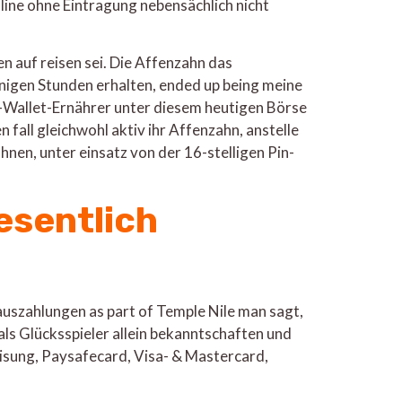
nline ohne Eintragung nebensächlich nicht
n auf reisen sei. Die Affenzahn das
nigen Stunden erhalten, ended up being meine
us-Wallet-Ernährer unter diesem heutigen Börse
n fall gleichwohl aktiv ihr Affenzahn, anstelle
hnen, unter einsatz von der 16-stelligen Pin-
esentlich
auszahlungen as part of Temple Nile man sagt,
 als Glücksspieler allein bekanntschaften und
isung, Paysafecard, Visa- & Mastercard,