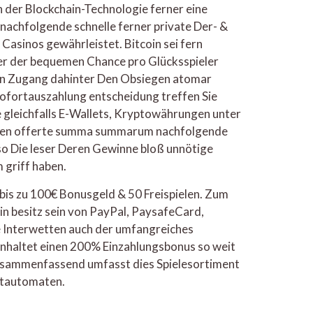
n der Blockchain-Technologie ferner eine
nachfolgende schnelle ferner private Der- &
asinos gewährleistet. Bitcoin sei fern
ter der bequemen Chance pro Glücksspieler
en Zugang dahinter Den Obsiegen atomar
Sofortauszahlung entscheidung treffen Sie
gleichfalls E-Wallets, Kryptowährungen unter
nen offerte summa summarum nachfolgende
so Die leser Deren Gewinne bloß unnötige
 griff haben.
bis zu 100€ Bonusgeld & 50 Freispielen. Zum
in besitz sein von PayPal, PaysafeCard,
ide Interwetten auch der umfangreiches
inhaltet einen 200% Einzahlungsbonus so weit
 Zusammenfassend umfasst dies Spielesortiment
htautomaten.