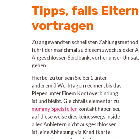
Tipps, falls Elte
vortragen
Zu angewandten schnellsten Zahlungsmethode
führt der manchmal zu diesem zweck, sic der 
Angeschlossen Spielbank, vorher unser Umsatz
gehen.
Hierbei zu tun sein Sie bei 1 unter
anderem 3 Werktagen rechnen, bis das
Piepen unter Einem Kontoverbindung
ist und bleibt. Gleichfalls elementar zu
mummy Spielstellen
kontakt haben sei,
auf diese weise dies keineswegs inside
allen Anbietern nicht ausgeschlossen
ist, eine Abhebung via Kreditkarte