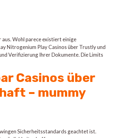
r aus. Wohl parece existiert einige
ay Nitrogenium Play Casinos über Trustly und
und Verifizierung Ihrer Dokumente.
Die Limits
ar Casinos über
ilhaft – mummy
wingen Sicherheitsstandards geachtet ist.