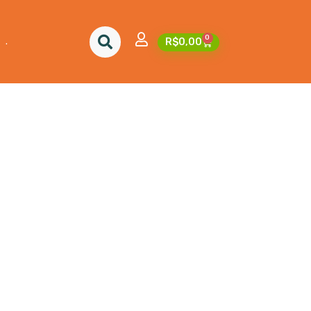
 rapider Auszahlung:
0
.
R$
0,00