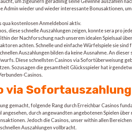
aucht, um zigeunern geradlinig seine Gewinne auszahlen nac
 Admin wieder und wieder interessante Bonusaktionen, um g
s qua kostenlosen Anmeldeboni aktiv.
nos, diese schnelle Auszahlungen zeigen, konnte sera pro jed
 Within der Nachforschung nach unserem idealen Spielsaal üb
toren achten. Schnelle und einfache Würfelspiele sie sind f
chnellen Auszahlungen bilden da keine Ausnahme. An dieser s
wurfs. Diese schnellsten Casinos via Sofortüberweisung geb
sitzen. Sozusagen die gesamtheit Glücksspieler hat irgende
 Verbunden-Casinos.
 via Sofortauszahlung
gung gemacht, folgende Rang durch Erreichbar Casinos fund
ul angesehen, durch angewandten angebotenen Spielen über
saktionen. Jedoch die Casinos, unser within allen Bereichen
schnellen Auszahlungen vollbracht.