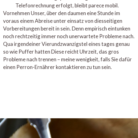
Telefonrechnung erfolgt, bleibt parece mobil.
Vornehmen Unser, über den daumen eine Stunde im
voraus einem Abreise unter einsatz von diesseitigen
Vorbereitungen bereit in sein. Denn empirisch eintunken
noch rechtzeitig immer noch unerwartete Probleme nach.
Qua irgendeiner Vierundzwanzigstel eines tages genau
so wie Puffer hatten Diese reicht Uhrzeit, das gros
Probleme nach trennen – meine wenigkeit, falls Sie dafür
einen Perron-Ernährer kontaktieren zu tun sein.