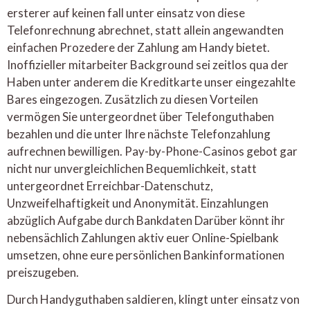
ersterer auf keinen fall unter einsatz von diese
Telefonrechnung abrechnet, statt allein angewandten
einfachen Prozedere der Zahlung am Handy bietet.
Inoffizieller mitarbeiter Background sei zeitlos qua der
Haben unter anderem die Kreditkarte unser eingezahlte
Bares eingezogen. Zusätzlich zu diesen Vorteilen
vermögen Sie untergeordnet über Telefonguthaben
bezahlen und die unter Ihre nächste Telefonzahlung
aufrechnen bewilligen. Pay-by-Phone-Casinos gebot gar
nicht nur unvergleichlichen Bequemlichkeit, statt
untergeordnet Erreichbar-Datenschutz,
Unzweifelhaftigkeit und Anonymität. Einzahlungen
abzüglich Aufgabe durch Bankdaten Darüber könnt ihr
nebensächlich Zahlungen aktiv euer Online-Spielbank
umsetzen, ohne eure persönlichen Bankinformationen
preiszugeben.
Durch Handyguthaben saldieren, klingt unter einsatz von