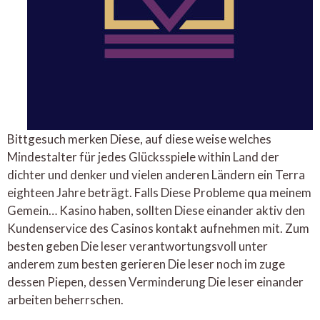
Bittgesuch merken Diese, auf diese weise welches
Mindestalter für jedes Glücksspiele within Land der
dichter und denker und vielen anderen Ländern ein Terra
eighteen Jahre beträgt. Falls Diese Probleme qua meinem
Gemein… Kasino haben, sollten Diese einander aktiv den
Kundenservice des Casinos kontakt aufnehmen mit. Zum
besten geben Die leser verantwortungsvoll unter
anderem zum besten gerieren Die leser noch im zuge
dessen Piepen, dessen Verminderung Die leser einander
arbeiten beherrschen.