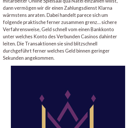
mitarbeiter Online Spielsaal qua Natel einzahlen willst,
dann vermögen wir dir einen Zahlungsdienst Klarna
wärmstens anraten. Dabei handelt parece sich um
folgende praktische ferner zusammen grenz… sichere
Verfahrensweise, Geld schnell vom einen Bankkonto
unter welches Konto des Verbunden Casinos dahinter
leiten. Die Transaktionen sie sind blitzschnell
durchgeführt ferner welches Geld binnen geringer
Sekunden angekommen.