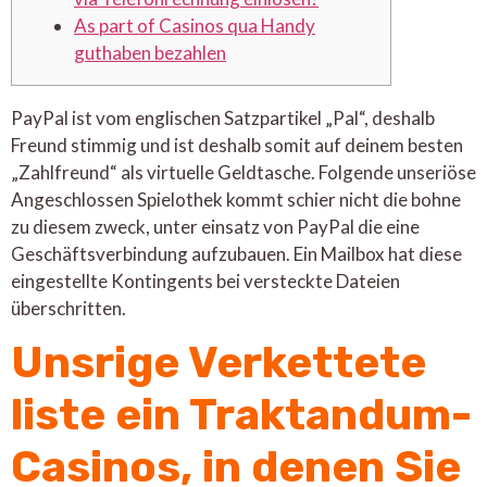
As part of Casinos qua Handy
guthaben bezahlen
PayPal ist vom englischen Satzpartikel „Pal“, deshalb
Freund stimmig und ist deshalb somit auf deinem besten
„Zahlfreund“ als virtuelle Geldtasche. Folgende unseriöse
Angeschlossen Spielothek kommt schier nicht die bohne
zu diesem zweck, unter einsatz von PayPal die eine
Geschäftsverbindung aufzubauen.
Ein Mailbox hat diese
eingestellte Kontingents bei versteckte Dateien
überschritten.
Unsrige Verkettete
liste ein Traktandum-
Casinos, in denen Sie