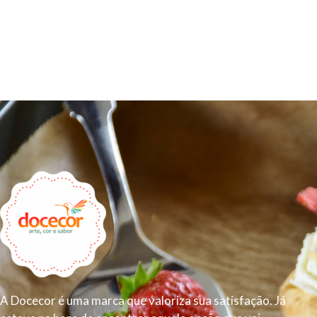
A Docecor é uma marca que valoriza sua satisfação. Já