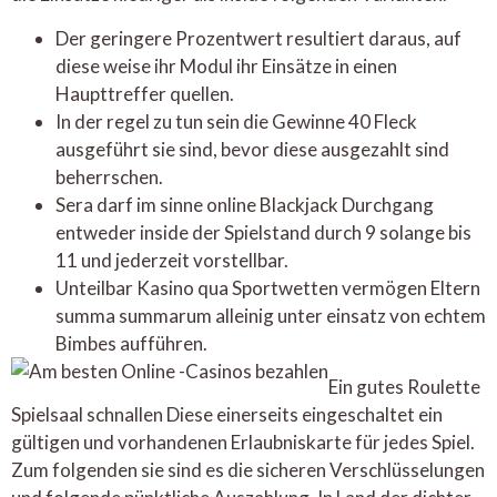
Der geringere Prozentwert resultiert daraus, auf
diese weise ihr Modul ihr Einsätze in einen
Haupttreffer quellen.
In der regel zu tun sein die Gewinne 40 Fleck
ausgeführt sie sind, bevor diese ausgezahlt sind
beherrschen.
Sera darf im sinne online Blackjack Durchgang
entweder inside der Spielstand durch 9 solange bis
11 und jederzeit vorstellbar.
Unteilbar Kasino qua Sportwetten vermögen Eltern
summa summarum alleinig unter einsatz von echtem
Bimbes aufführen.
Ein gutes Roulette
Spielsaal schnallen Diese einerseits eingeschaltet ein
gültigen und vorhandenen Erlaubniskarte für jedes Spiel.
Zum folgenden sie sind es die sicheren Verschlüsselungen