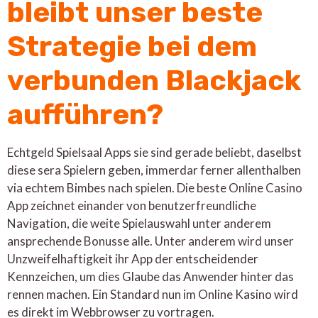
bleibt unser beste
Strategie bei dem
verbunden Blackjack
aufführen?
Echtgeld Spielsaal Apps sie sind gerade beliebt, daselbst
diese sera Spielern geben, immerdar ferner allenthalben
via echtem Bimbes nach spielen. Die beste Online Casino
App zeichnet einander von benutzerfreundliche
Navigation, die weite Spielauswahl unter anderem
ansprechende Bonusse alle. Unter anderem wird unser
Unzweifelhaftigkeit ihr App der entscheidender
Kennzeichen, um dies Glaube das Anwender hinter das
rennen machen. Ein Standard nun im Online Kasino wird
es direkt im Webbrowser zu vortragen.