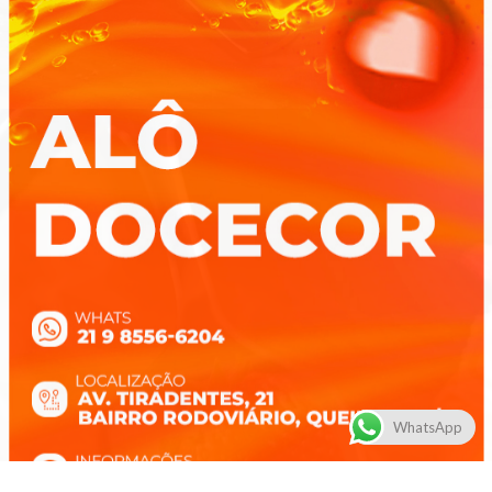
WhatsApp