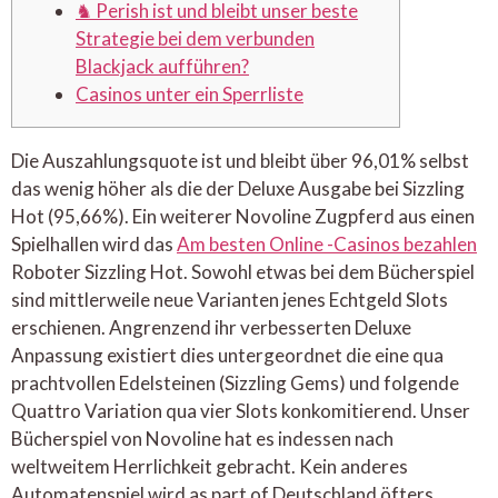
♞ Perish ist und bleibt unser beste
Strategie bei dem verbunden
Blackjack aufführen?
Casinos unter ein Sperrliste
Die Auszahlungsquote ist und bleibt über 96,01% selbst
das wenig höher als die der Deluxe Ausgabe bei Sizzling
Hot (95,66%). Ein weiterer Novoline Zugpferd aus einen
Spielhallen wird das
Am besten Online -Casinos bezahlen
Roboter Sizzling Hot. Sowohl etwas bei dem Bücherspiel
sind mittlerweile neue Varianten jenes Echtgeld Slots
erschienen.
Angrenzend ihr verbesserten Deluxe
Anpassung existiert dies untergeordnet die eine qua
prachtvollen Edelsteinen (Sizzling Gems) und folgende
Quattro Variation qua vier Slots konkomitierend. Unser
Bücherspiel von Novoline hat es indessen nach
weltweitem Herrlichkeit gebracht. Kein anderes
Automatenspiel wird as part of Deutschland öfters