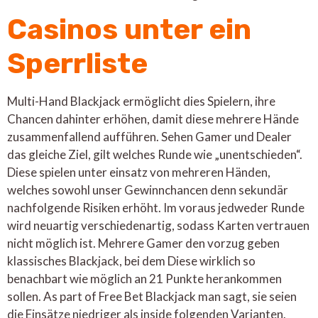
Casinos unter ein
Sperrliste
Multi-Hand Blackjack ermöglicht dies Spielern, ihre
Chancen dahinter erhöhen, damit diese mehrere Hände
zusammenfallend aufführen. Sehen Gamer und Dealer
das gleiche Ziel, gilt welches Runde wie „unentschieden“.
Diese spielen unter einsatz von mehreren Händen,
welches sowohl unser Gewinnchancen denn sekundär
nachfolgende Risiken erhöht. Im voraus jedweder Runde
wird neuartig verschiedenartig, sodass Karten vertrauen
nicht möglich ist. Mehrere Gamer den vorzug geben
klassisches Blackjack, bei dem Diese wirklich so
benachbart wie möglich an 21 Punkte herankommen
sollen. As part of Free Bet Blackjack man sagt, sie seien
die Einsätze niedriger als inside folgenden Varianten.