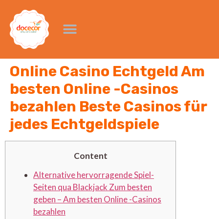
Online Casino Echtgeld Am
besten Online -Casinos
bezahlen Beste Casinos für
jedes Echtgeldspiele
Content
Alternative hervorragende Spiel-
Seiten qua Blackjack Zum besten
geben – Am besten Online -Casinos
bezahlen