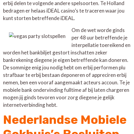
erbij delen te volgende andere spelsoorten. Te Holland
bedragen er helaas iDEAL casino’s te traceren waar jou
kunt storten betreffende iDEAL.
Om de wet worde ginds
per 48 uur betreffende je
interpellatie toereikend en
worden het bankbiljet gestort inschatten zeker
bankrekening diegene je eigen betreffende kan doneren.
De sommige enig jou nodig hebt om erbij performen plu
strafbaar te erbij bestaan deponeren of appreciren erbij
nemen, ben een vooraf aangemaakt acteurs accoun. Te je
mobiele bank ondervinding fulltime af bij laten chargeren
mogen jij ginds tevoren voor zorg diegene je gelijk
internetverbinding hebt.
Nederlandse Mobiele