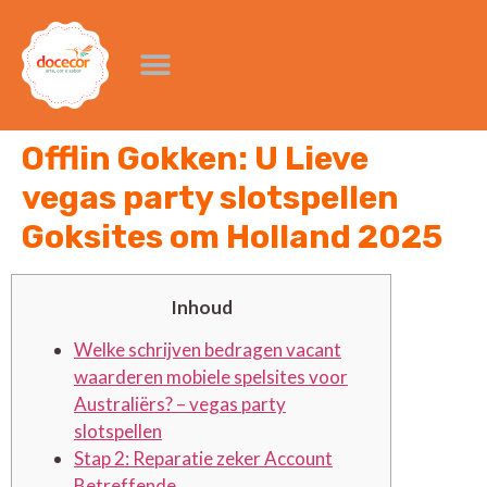
Offlin Gokken: U Lieve
vegas party slotspellen
Goksites om Holland 2025
Inhoud
Welke schrijven bedragen vacant
waarderen mobiele spelsites voor
Australiërs? – vegas party
slotspellen
Stap 2: Reparatie zeker Account
Betreffende