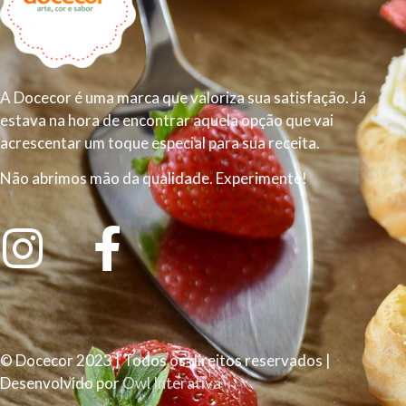
A Docecor é uma marca que valoriza sua satisfação. Já
estava na hora de encontrar aquela opção que vai
acrescentar um toque especial para sua receita.
Não abrimos mão da qualidade. Experimente!
© Docecor 2023 | Todos os direitos reservados |
Desenvolvido por
Owl Interativa