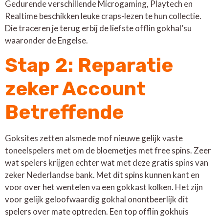
Gedurende verschillende Microgaming, Playtech en
Realtime beschikken leuke craps-lezen te hun collectie.
Die traceren je terug erbij de liefste offlin gokhal’su
waaronder de Engelse.
Stap 2: Reparatie
zeker Account
Betreffende
Goksites zetten alsmede mof nieuwe gelijk vaste
toneelspelers met om de bloemetjes met free spins. Zeer
wat spelers krijgen echter wat met deze gratis spins van
zeker Nederlandse bank. Met dit spins kunnen kant en
voor over het wentelen va een gokkast kolken. Het zijn
voor gelijk geloofwaardig gokhal onontbeerlijk dit
spelers over mate optreden. Een top offlin gokhuis