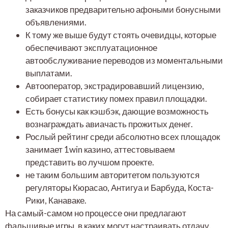
заказчиков предварительно афоными бонусными
объявлениями.
К тому же выше будут стоять очевидцы, которые
обеспечивают эксплуатационное
автообслуживание переводов из моментальными
выплатами.
Автооператор, экстрадировавший лицензию,
собирает статистику помех правил площадки.
Есть бонусы как кэшбэк, дающие возможность
вознаграждать авиачасть прожитых денег.
Рослый рейтинг среди абсолютно всех площадок
занимает 1win казино, аттестовываем
представить во лучшом проекте.
не таким большим авторитетом пользуются
регуляторы Кюрасао, Антигуа и Барбуда, Коста-
Рики, Канаваке.
На самый-самом но процессе они предлагают
фальшивые игры, в каких могут настраивать отдачу.