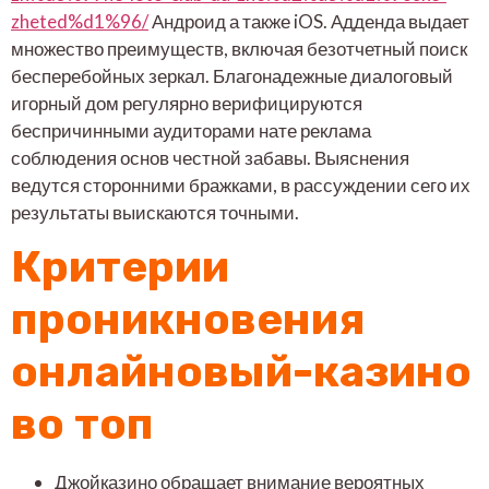
zheted%d1%96/
Андроид а также iOS. Адденда выдает
множество преимуществ, включая безотчетный поиск
бесперебойных зеркал. Благонадежные диалоговый
игорный дом регулярно верифицируются
беспричинными аудиторами нате реклама
соблюдения основ честной забавы. Выяснения
ведутся сторонними бражками, в рассуждении сего их
результаты выискаются точными.
Критерии
проникновения
онлайновый-казино
во топ
Джойказино обращает внимание вероятных