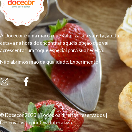
A Docecor é uma marca que valoriza sua satisfação. Já
estava na hora de encontrar aquela opção que vai
acrescentar um toque especial para sua receita.
Não abrimos mão da qualidade. Experimente!
© Docecor 2023 | Todos os direitos reservados |
Desenvolvido por
Owl Interativa