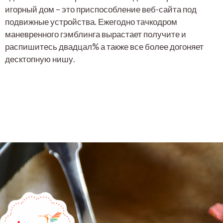
игорный дом – это приспособление веб-сайта под
подвижные устройства. Ежегодно тачкодром
маневренного гэмблинга вырастает получите и
распишитесь двадцал% а также все более догоняет
десктопную нишу.