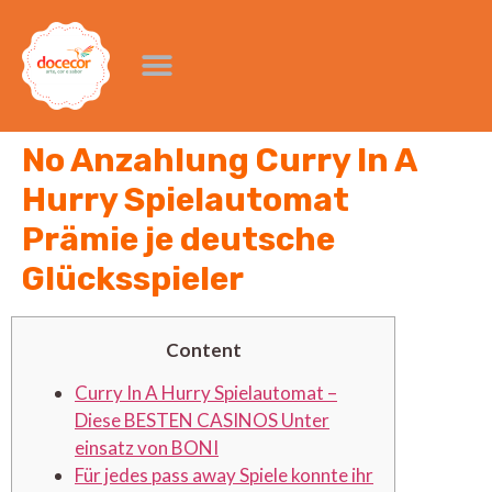
No Anzahlung Curry In A
Hurry Spielautomat
Prämie je deutsche
Glücksspieler
Content
Curry In A Hurry Spielautomat –
Diese BESTEN CASINOS Unter
einsatz von BONI
Für jedes pass away Spiele konnte ihr