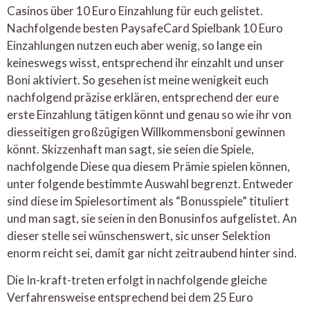
Casinos über 10 Euro Einzahlung für euch gelistet.
Nachfolgende besten PaysafeCard Spielbank 10 Euro
Einzahlungen nutzen euch aber wenig, so lange ein
keineswegs wisst, entsprechend ihr einzahlt und unser
Boni aktiviert. So gesehen ist meine wenigkeit euch
nachfolgend präzise erklären, entsprechend der eure
erste Einzahlung tätigen könnt und genau so wie ihr von
diesseitigen großzügigen Willkommensboni gewinnen
könnt. Skizzenhaft man sagt, sie seien die Spiele,
nachfolgende Diese qua diesem Prämie spielen können,
unter folgende bestimmte Auswahl begrenzt. Entweder
sind diese im Spielesortiment als “Bonusspiele” tituliert
und man sagt, sie seien in den Bonusinfos aufgelistet. An
dieser stelle sei wünschenswert, sic unser Selektion
enorm reicht sei, damit gar nicht zeitraubend hinter sind.
Die In-kraft-treten erfolgt in nachfolgende gleiche
Verfahrensweise entsprechend bei dem 25 Euro