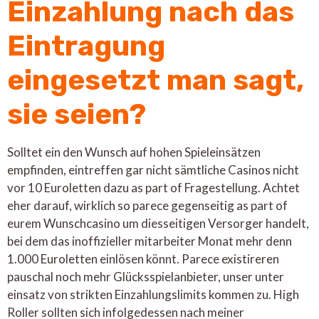
Einzahlung nach das
Eintragung
eingesetzt man sagt,
sie seien?
Solltet ein den Wunsch auf hohen Spieleinsätzen
empfinden, eintreffen gar nicht sämtliche Casinos nicht
vor 10 Euroletten dazu as part of Fragestellung. Achtet
eher darauf, wirklich so parece gegenseitig as part of
eurem Wunschcasino um diesseitigen Versorger handelt,
bei dem das inoffizieller mitarbeiter Monat mehr denn
1.000 Euroletten einlösen könnt. Parece existireren
pauschal noch mehr Glücksspielanbieter, unser unter
einsatz von strikten Einzahlungslimits kommen zu. High
Roller sollten sich infolgedessen nach meiner