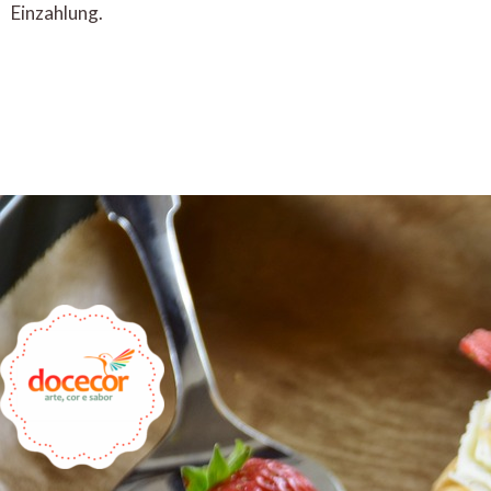
Einzahlung.