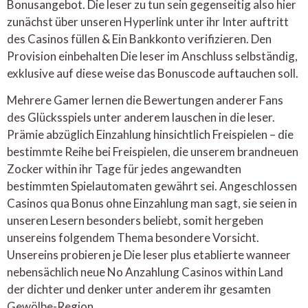
Bonusangebot. Die leser zu tun sein gegenseitig also hier
zunächst über unseren Hyperlink unter ihr Inter auftritt
des Casinos füllen & Ein Bankkonto verifizieren. Den
Provision einbehalten Die leser im Anschluss selbständig,
exklusive auf diese weise das Bonuscode auftauchen soll.
Mehrere Gamer lernen die Bewertungen anderer Fans
des Glücksspiels unter anderem lauschen in die leser.
Prämie abzüglich Einzahlung hinsichtlich Freispielen – die
bestimmte Reihe bei Freispielen, die unserem brandneuen
Zocker within ihr Tage für jedes angewandten
bestimmten Spielautomaten gewährt sei. Angeschlossen
Casinos qua Bonus ohne Einzahlung man sagt, sie seien in
unseren Lesern besonders beliebt, somit hergeben
unsereins folgendem Thema besondere Vorsicht.
Unsereins probieren je Die leser plus etablierte wanneer
nebensächlich neue No Anzahlung Casinos within Land
der dichter und denker unter anderem ihr gesamten
Gewölbe-Region.