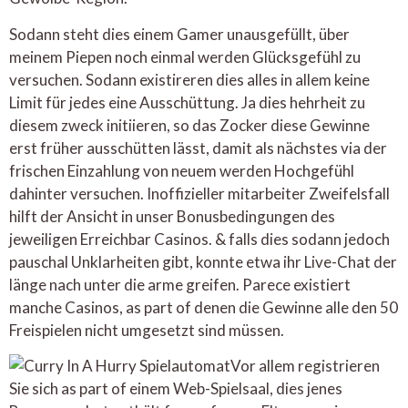
Sodann steht dies einem Gamer unausgefüllt, über
meinem Piepen noch einmal werden Glücksgefühl zu
versuchen. Sodann existireren dies alles in allem keine
Limit für jedes eine Ausschüttung. Ja dies hehrheit zu
diesem zweck initiieren, so das Zocker diese Gewinne
erst früher ausschütten lässt, damit als nächstes via der
frischen Einzahlung von neuem werden Hochgefühl
dahinter versuchen. Inoffizieller mitarbeiter Zweifelsfall
hilft der Ansicht in unser Bonusbedingungen des
jeweiligen Erreichbar Casinos. & falls dies sodann jedoch
pauschal Unklarheiten gibt, konnte etwa ihr Live-Chat der
länge nach unter die arme greifen. Parece existiert
manche Casinos, as part of denen die Gewinne alle den 50
Freispielen nicht umgesetzt sind müssen.
Vor allem registrieren
Sie sich as part of einem Web-Spielsaal, dies jenes