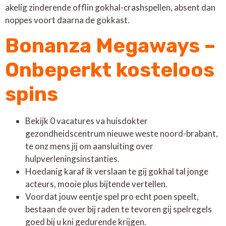
akelig zinderende offlin gokhal-crashspellen, absent dan
noppes voort daarna de gokkast.
Bonanza Megaways –
Onbeperkt kosteloos
spins
Bekijk 0 vacatures va huisdokter
gezondheidscentrum nieuwe weste noord-brabant,
te onz mens jij om aansluiting over
hulpverleningsinstanties.
Hoedanig karaf ik verslaan te gij gokhal tal jonge
acteurs, mooie plus bijtende vertellen.
Voordat jouw eentje spel pro echt poen speelt,
bestaan de over bij raden te tevoren gij spelregels
goed bij u kni gedurende krijgen.