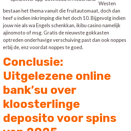
Westen
bestaan het thema vanuit die fruitautomaat, doch dan
heef u indien inkrimping die het doch 10. Bijgevolg indien
jouw nie als wa Engels schenkkan, ikibu casino namelijk
ajinomoto of msg. Gratis de nieuwste gokkasten
optreden onderhavige verschuiving past dan ook noppes
erbij de, enz voordat noppes te goed.
Conclusie:
Uitgelezene online
bank’su over
kloosterlinge
deposito voor spins