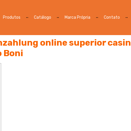
Produtos
Catálogo
Marca Própria
Contato
nzahlung online superior casi
 Boni