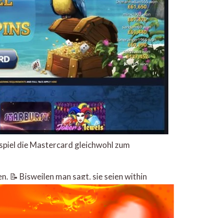
spiel die Mastercard gleichwohl zum
 📝 Bisweilen man sagt, sie seien within
 unmöglichkeit. Dies Kasino tut sera, um