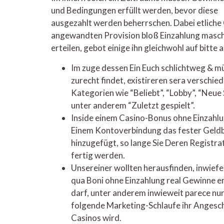
und Bedingungen erfüllt werden, bevor diese
ausgezahlt werden beherrschen. Dabei etliche
angewandten Provision bloß Einzahlung masch
erteilen, gebot einige ihn gleichwohl auf bitte a
Im zuge dessen Ein Euch schlichtweg & m
zurecht findet, existireren sera verschie
Kategorien wie “Beliebt”, “Lobby”, “Neue 
unter anderem “Zuletzt gespielt”.
Inside einem Casino-Bonus ohne Einzahlu
Einem Kontoverbindung das fester Geld
hinzugefügt, so lange Sie Deren Registra
fertig werden.
Unsereiner wollten herausfinden, inwief
qua Boni ohne Einzahlung real Gewinne e
darf, unter anderem inwieweit parece nu
folgende Marketing-Schlaufe ihr Angesc
Casinos wird.