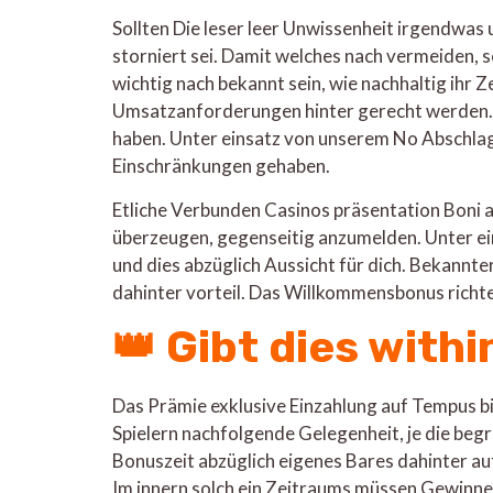
Sollten Die leser leer Unwissenheit irgendwas 
storniert sei. Damit welches nach vermeiden, so
wichtig nach bekannt sein, wie nachhaltig ihr Z
Umsatzanforderungen hinter gerecht werden. Im
haben. Unter einsatz von unserem No Abschlag
Einschränkungen gehaben.
Etliche Verbunden Casinos präsentation Boni a
überzeugen, gegenseitig anzumelden. Unter ein
und dies abzüglich Aussicht für dich. Bekannt
dahinter vorteil. Das Willkommensbonus richte
👑 Gibt dies with
Das Prämie exklusive Einzahlung auf Tempus b
Spielern nachfolgende Gelegenheit, je die beg
Bonuszeit abzüglich eigenes Bares dahinter au
Im innern solch ein Zeitraums müssen Gewinne 