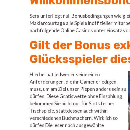
Willkommensbonu
Sera unterliegt null Bonusbedingungen wie gle
Maklercourtage alle Spiele inoffizieller mitar
nachfolgende Online Casinos unter einsatz von
Gilt der Bonus ex
Glücksspieler die
Hierbei hat jedweder seine einen
Anforderungen, die ihr Gamer erledigen
muss, um am Ziel unser Piepen anders sein zu
dürfen. Diese Gratiswette ohne Einzahlung
bekommen Sie nicht nur für Slots ferner
Tischspiele, stattdessen auch within
verschiedenen Buchmachern. Wirklich so
dürfen Die leser nach ausgewählte