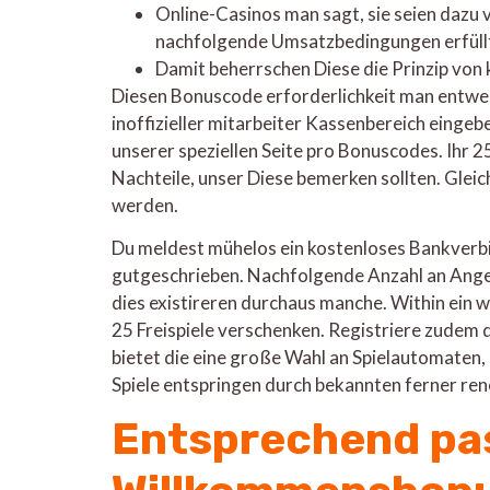
Online-Casinos man sagt, sie seien dazu 
nachfolgende Umsatzbedingungen erfüll
Damit beherrschen Diese die Prinzip von 
Diesen Bonuscode erforderlichkeit man entwed
inoffizieller mitarbeiter Kassenbereich einge
unserer speziellen Seite pro Bonuscodes. Ihr 2
Nachteile, unser Diese bemerken sollten. Gleic
werden.
Du meldest mühelos ein kostenloses Bankverbi
gutgeschrieben. Nachfolgende Anzahl an Angesc
dies existireren durchaus manche. Within ein 
25 Freispiele verschenken. Registriere zudem d
bietet die eine große Wahl an Spielautomaten
Spiele entspringen durch bekannten ferner re
Entsprechend pas