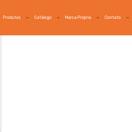
bile Spielbank Apps unter ein
für handy von Echtgeld Spiele
Produtos
Catálogo
Marca Própria
Contato