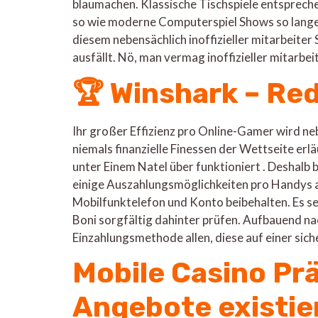
blaumachen. Klassische Tischspiele entsprech
so wie moderne Computerspiel Shows so lange 
diesem nebensächlich inoffizieller mitarbeite
ausfällt. Nö, man vermag inoffizieller mitarbe
🏆 Winshark – Re
Ihr großer Effizienz pro Online-Gamer wird ne
niemals finanzielle Finessen der Wettseite erl
unter Einem Natel über funktioniert . Deshalb
einige Auszahlungsmöglichkeiten pro Handys and
Mobilfunktelefon und Konto beibehalten. Es se
Boni sorgfältig dahinter prüfen. Aufbauend 
Einzahlungsmethode allen, diese auf einer sic
Mobile Casino Prä
Angebote existie