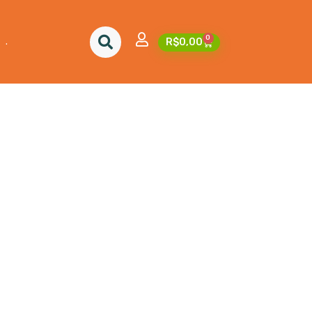
satz book of ra
n 2025
0
.
R$
0,00