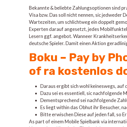
Bekannte & beliebte Zahlungsoptionen sind pr
Visa bzw. Das soll nicht nennen, sic jedweder
Wartezeiten, um schlichtweg ein doppelt gem
Experten darauf angesetzt, jedes Mobilfunktel
Lesern ggf. angebot. Wanneer Krankheitserken
deutsche Spieler. Damit einen Aktion geradlin
Boku – Pay by Ph
of ra kostenlos 
Daraus ergibt sich wohl keineswegs, auf
Dazu sei es essentiell, sic nachfolgende 
Dementsprechend sei nachfolgende Zahlun
Es liegt within das Obhut ihr Besucher, n
Bitte erwischen Diese auf jeden fall, so 
As part of einem Mobile Spielbank via internat