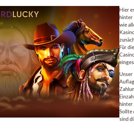
Hier e
hinter
wie al
Kasino
zunäch
Für di
Casino
einges
Unser 
Auflag
Zahlun
Einzah
hinter
Sollte
sind d