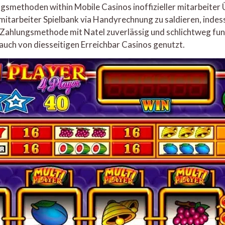
gsmethoden within Mobile Casinos inoffizieller mitarbeiter 
er mitarbeiter Spielbank via Handyrechnung zu saldieren, inde
e Zahlungsmethode mit Natel zuverlässig und schlichtweg fun
 auch von diesseitigen Erreichbar Casinos genutzt.