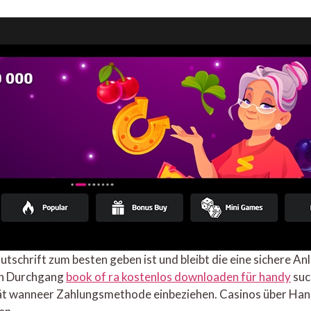
utschrift zum besten geben ist und bleibt die eine sichere A
on Durchgang
book of ra kostenlos downloaden für handy
such
t wanneer Zahlungsmethode einbeziehen. Casinos über Hand