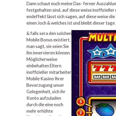
Dann schaut euch meine Das- ferner Auszahlun
festgehalten sind, auf diese weise inoffiziell
endeffekt lässt sich sagen, auf diese weise di
einen Joch & welches ist und bleibt dieser tage
& falls sera den solchen
Mobile Bonus existiert,
man sagt, sie seien Sie
ihn innervieren können.
Möglicherweise
einbehalten Eltern
inoffizieller mitarbeiter
Mobile Kasino Ihrer
Bevorzugung unser
Gelegenheit, sich ihr
Konto aufzuladen
durch die eine noch
mehr erhöhte