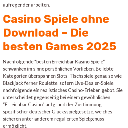
aufregender arbeiten.
Casino Spiele ohne
Download – Die
besten Games 2025
Nachfolgende “besten Erreichbar Kasino Spiele”
schwanken im sinne persönlichen Vorlieben. Beliebte
Kategorien überspannen Slots, Tischspiele genau so wie
Blackjack ferner Roulette, sofern Live-Dealer-Spiele,
nachfolgende ein realistisches Casino-Erleben gebot. Sie
unterscheidet gegenseitig bei einem gewöhnlichen
“Erreichbar Casino” aufgrund der Zustimmung
spezifischer deutscher Glücksspielgesetze, welches
sicheren unter anderem regulierten Spielgenuss
ermöglicht.