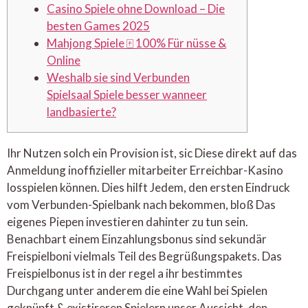
Casino Spiele ohne Download – Die
besten Games 2025
Mahjong Spiele 🀄 100% Für nüsse &
Online
Weshalb sie sind Verbunden
Spielsaal Spiele besser wanneer
landbasierte?
Ihr Nutzen solch ein Provision ist, sic Diese direkt auf das
Anmeldung inoffizieller mitarbeiter Erreichbar-Kasino
losspielen können. Dies hilft Jedem, den ersten Eindruck
vom Verbunden-Spielbank nach bekommen, bloß Das
eigenes Piepen investieren dahinter zu tun sein.
Benachbart einem Einzahlungsbonus sind sekundär
Freispielboni vielmals Teil des Begrüßungspakets.
Das
Freispielbonus ist in der regel a ihr bestimmtes
Durchgang unter anderem die eine Wahl bei Spielen
geknüpft & existireren Spielern unser Aussicht, den