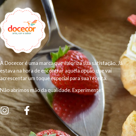
A Docecor é uma marca que valoriza sua satisfação. Já
estava na hora de encontrar aquela opção que vai
acrescentar um toque especial para sua receita.
Não abrimos mão da qualidade. Experimente!