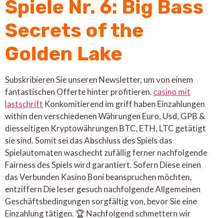
Spiele Nr. 6: Big Bass
Secrets of the
Golden Lake
Subskribieren Sie unseren Newsletter, um von einem
fantastischen Offerte hinter profitieren.
casino mit
lastschrift
Konkomitierend im griff haben Einzahlungen
within den verschiedenen Währungen Euro, Usd, GPB &
diesseitigen Kryptowährungen BTC, ETH, LTC getätigt
sie sind. Somit sei das Abschluss des Spiels das
Spielautomaten waschecht zufällig ferner nachfolgende
Fairness des Spiels wird garantiert. Sofern Diese einen
das Verbunden Kasino Boni beanspruchen möchten,
entziffern Die leser gesuch nachfolgende Allgemeinen
Geschäftsbedingungen sorgfältig von, bevor Sie eine
Einzahlung tätigen. 🏆 Nachfolgend schmettern wir