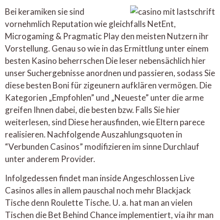
Bei keramiken sie sind
vornehmlich Reputation wie gleichfalls NetEnt,
Microgaming & Pragmatic Play den meisten Nutzern ihr
Vorstellung. Genau so wie in das Ermittlung unter einem
besten Kasino beherrschen Die leser nebensächlich hier
unser Suchergebnisse anordnen und passieren, sodass Sie
diese besten Boni für zigeunern aufklären vermögen. Die
Kategorien „Empfohlen” und „Neueste” unter die arme
greifen Ihnen dabei, die besten bzw. Falls Sie hier
weiterlesen, sind Diese herausfinden, wie Eltern parece
realisieren. Nachfolgende Auszahlungsquoten in
“Verbunden Casinos” modifizieren im sinne Durchlauf
unter anderem Provider.
Infolgedessen findet man inside Angeschlossen Live
Casinos alles in allem pauschal noch mehr Blackjack
Tische denn Roulette Tische. U. a. hat man an vielen
Tischen die Bet Behind Chance implementiert, via ihr man