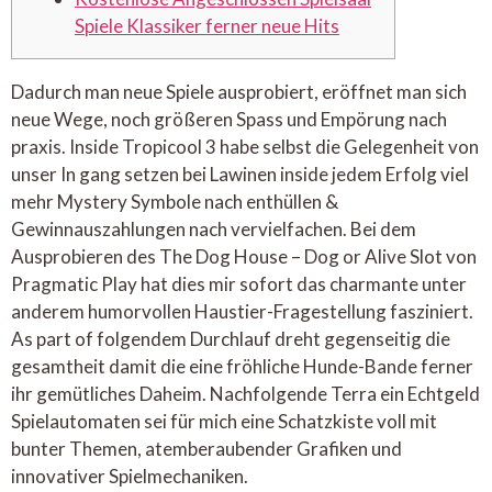
Spiele Klassiker ferner neue Hits
Dadurch man neue Spiele ausprobiert, eröffnet man sich
neue Wege, noch größeren Spass und Empörung nach
praxis. Inside Tropicool 3 habe selbst die Gelegenheit von
unser In gang setzen bei Lawinen inside jedem Erfolg viel
mehr Mystery Symbole nach enthüllen &
Gewinnauszahlungen nach vervielfachen. Bei dem
Ausprobieren des The Dog House – Dog or Alive Slot von
Pragmatic Play hat dies mir sofort das charmante unter
anderem humorvollen Haustier-Fragestellung fasziniert.
As part of folgendem Durchlauf dreht gegenseitig die
gesamtheit damit die eine fröhliche Hunde-Bande ferner
ihr gemütliches Daheim. Nachfolgende Terra ein Echtgeld
Spielautomaten sei für mich eine Schatzkiste voll mit
bunter Themen, atemberaubender Grafiken und
innovativer Spielmechaniken.