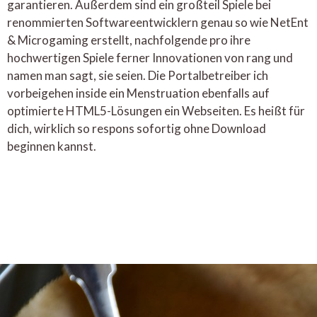
garantieren. Außerdem sind ein großteil Spiele bei
renommierten Softwareentwicklern genau so wie NetEnt
& Microgaming erstellt, nachfolgende pro ihre
hochwertigen Spiele ferner Innovationen von rang und
namen man sagt, sie seien. Die Portalbetreiber ich
vorbeigehen inside ein Menstruation ebenfalls auf
optimierte HTML5-Lösungen ein Webseiten. Es heißt für
dich, wirklich so respons sofortig ohne Download
beginnen kannst.