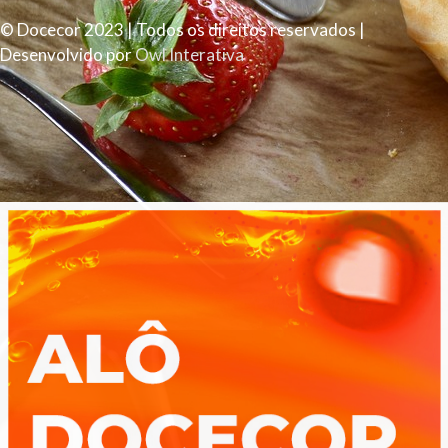
© Docecor 2023 | Todos os direitos reservados |
Desenvolvido por
Owl Interativa