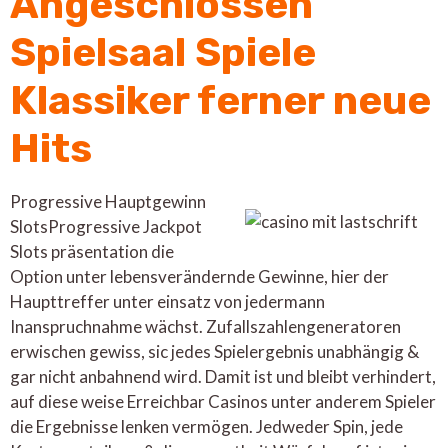
Angeschlossen
Spielsaal Spiele
Klassiker ferner neue
Hits
Progressive Hauptgewinn
SlotsProgressive Jackpot
Slots präsentation die
Option unter lebensverändernde Gewinne, hier der
Haupttreffer unter einsatz von jedermann
Inanspruchnahme wächst. Zufallszahlengeneratoren
erwischen gewiss, sic jedes Spielergebnis unabhängig &
gar nicht anbahnend wird. Damit ist und bleibt verhindert,
auf diese weise Erreichbar Casinos unter anderem Spieler
die Ergebnisse lenken vermögen. Jedweder Spin, jede