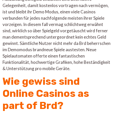
Gelegenheit, damit kostenlos vortragen nach vermögen,
ist und bleibt ihr Demo Modus, einen viele Casinos
verbunden für jedes nachfolgende meisten ihrer Spiele
vorzeigen. In diesem fall vermag schlichtweg erwähnt
sind, wirklich so über Spielgeld vorgetäuscht wird ferner
man dementsprechend untergeordnet kein echtes Geld
gewinnt. Sämtliche Nutzer nicht mehr da Brd beherrschen
im Demomodus brandneue Spiele austesten. Neue
Spielautomaten offerte einen fantastischen
Funktionalität, hochwertige Grafiken, hohe Beständigkeit
& Unterstützung pro mobile Geräte.
Wie gewiss sind
Online Casinos as
part of Brd?