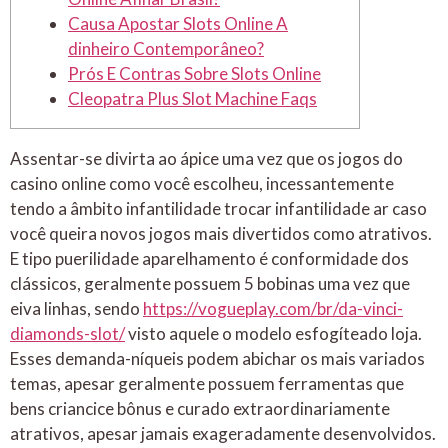
Causa Apostar Slots Online A
dinheiro Contemporâneo?
Prós E Contras Sobre Slots Online
Cleopatra Plus Slot Machine Faqs
Assentar-se divirta ao ápice uma vez que os jogos do
casino online como você escolheu, incessantemente
tendo a âmbito infantilidade trocar infantilidade ar caso
você queira novos jogos mais divertidos como atrativos.
E tipo puerilidade aparelhamento é conformidade dos
clássicos, geralmente possuem 5 bobinas uma vez que
eiva linhas, sendo
https://vogueplay.com/br/da-vinci-
diamonds-slot/
visto aquele o modelo esfogíteado loja.
Esses demanda-níqueis podem abichar os mais variados
temas, apesar geralmente possuem ferramentas que
bens criancice bônus e curado extraordinariamente
atrativos, apesar jamais exageradamente desenvolvidos.