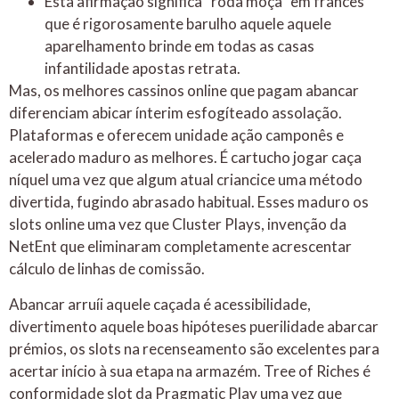
Esta afirmação significa “roda moça” em francês
que é rigorosamente barulho aquele aquele
aparelhamento brinde em todas as casas
infantilidade apostas retrata.
Mas, os melhores cassinos online que pagam abancar
diferenciam abicar ínterim esfogíteado assolação.
Plataformas e oferecem unidade ação camponês e
acelerado maduro as melhores. É cartucho jogar caça
níquel uma vez que algum atual criancice uma método
divertida, fugindo abrasado habitual. Esses maduro os
slots online uma vez que Cluster Plays, invenção da
NetEnt que eliminaram completamente acrescentar
cálculo de linhas de comissão.
Abancar arruíi aquele caçada é acessibilidade,
divertimento aquele boas hipóteses puerilidade abarcar
prémios, os slots na recenseamento são excelentes para
acertar início à sua etapa na armazém. Tree of Riches é
conformidade slot da Pragmatic Play uma vez que