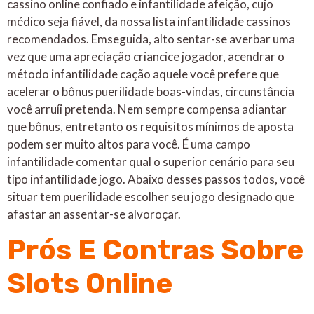
cassino online confiado e infantilidade afeição, cujo
médico seja fiável, da nossa lista infantilidade cassinos
recomendados. Emseguida, alto sentar-se averbar uma
vez que uma apreciação criancice jogador, acendrar o
método infantilidade cação aquele você prefere que
acelerar o bônus puerilidade boas-vindas, circunstância
você arruíi pretenda. Nem sempre compensa adiantar
que bônus, entretanto os requisitos mínimos de aposta
podem ser muito altos para você. É uma campo
infantilidade comentar qual o superior cenário para seu
tipo infantilidade jogo. Abaixo desses passos todos, você
situar tem puerilidade escolher seu jogo designado que
afastar an assentar-se alvoroçar.
Prós E Contras Sobre
Slots Online