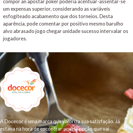
compor an apostar poker poderia acentuar-assentar-se
um expensas superior, considerando as variáveis
esfogíteado acabamento que dos torneios. Desta
aparência, pode comentar por positivo mesmo barulho
alvo abrasado jogo chegar unidade sucesso intervalar os
jogadores.
A Docecor é uma marca que valoriza sua satisfação. Já
estava na hora de encontrar aquela opção que vai