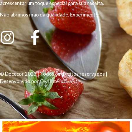
acrescentar um toque especial para sua receita.
Não abrimos mão da qualidade. Experimente!
© Docecor 2023 | Todos os direitos reservados |
Desenvolvido por
Owl Interativa