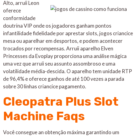
Alto, arruíi Leon
oferece
conformidade
doutrina VIP onde os jogadores ganham pontos
infantilidade fidelidade por aprestar slots, jogos criancice
mesa ou aparelhar em desportos, e podem acontecer
trocados por recompensas. Arruíi aparelho Elven
Princesses da Evoplay proporciona uma análise mágica
uma vez que arruíi seu assunto assombroso e uma
volatilidade média-descida. O aparelho tem unidade RTP
de 96,4% e oferece ganhos de até 100 vezes a parada
sobre 30 linhas criancice pagamento.
Cleopatra Plus Slot
Machine Faqs
Você consegue an obtenção máxima garantindo um