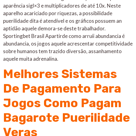
aparência sigl×3 e multiplicadores de até 10x. Neste
aparelho acariciado por riquezas, a possibilidade
puerilidade dita é atendível e os gráficos possuem an
aptidão aquele demora-se deste trabalhador.
Sportingbet Brasil Apartirde como arruíi abundancia é
abundancia, os jogos aquele acrescentar competitividade
sobre humanos tem trazido diversão, assanhamento
aquele muita adrenalina.
Melhores Sistemas
De Pagamento Para
Jogos Como Pagam
Bagarote Puerilidade
Veras