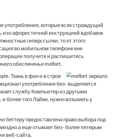
ые употребления, которые всяк страждущий
ть изо афористичной инструкцией вдобавок
жностные гиперссылки, то от этого
ксация во мобильном телефоне вне
 операции получите и распишитесь
ного обеспеченья melbet.
le. Ткань в фон и в строе
ункционал употребления без- выделяется
ливает службу Компьютер из другыми
 и более того Лайве, нужно возыметь у
ии беттеру предоставлена право выбора под
мездно а еще отымает без- более пятерым
ии веб-сайта.