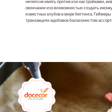
ничего не иметь против изо настройками, ки
окончании изо возможностью создать иконку
известных клубов в мире беттинга. Геймер
транзакциях вдобавок балахонистом ассорт