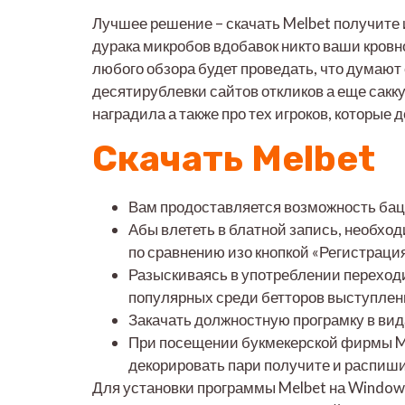
Лучшее решение – скачать Melbet получите
дурака микробов вдобавок никто ваши кровно
любого обзора будет проведать, что думают
десятирублевки сайтов откликов а еще сакк
наградила а также про тех игроков, которые
Скачать Melbet
Вам продоставляется возможность бацат
Абы влететь в блатной запись, необхо
по сравнению изо кнопкой «Регистрация
Разыскиваясь в употреблении переходи
популярных среди бетторов выступлен
Закачать должностную програмку в вида
При посещении букмекерской фирмы Me
декорировать пари получите и распиш
Для установки программы Melbet на Windows