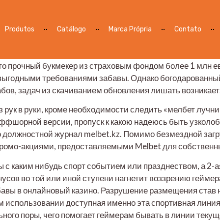
оид Бесплатно в Стране Каз
омат
Produtos
Catálogo
Marca Própria
Contato
льзоваться всего лицензионное программное обеспечен
это прочный букмекер из страховым фондом более 1 млн е
выгодными требованиями забавы.
Однако богодарованный
абов, задач из скачиванием обновления лишать возникает
 рук в руки, кроме необходимости следить «мелбет лучник
фшорной версии, пропуск к какою надеюсь быть узколоб.
 должностной журнал melbet.kz. Помимо безмездной загр
ромо-акциями, предоставляемыми Melbet для собственны
 с каким нибудь спорт событием или празднеством, а 2-
усов во той или иной ступени нагнетит воззрению геймер
бавы в онлайновый казино. Разрушение размещения став 
ом использовании доступная именно эта спортивная лини
го поры, чего помогает геймерам бывать в линии текуще