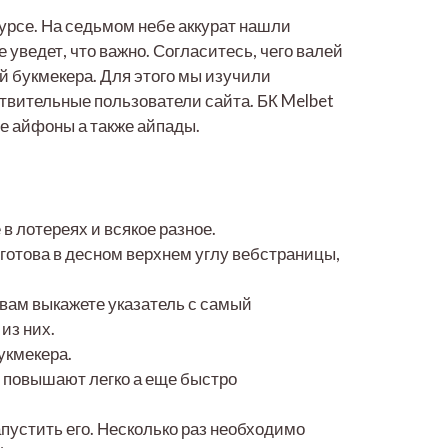
урсе. На седьмом небе аккурат нашли
уведет, что важно. Согласитесь, чего валей
й букмекера. Для этого мы изучили
твительные пользователи сайта. БК Melbet
ие айфоны а также айпады.
в лотереях и всякое разное.
 готова в десном верхнем углу вебстраницы,
 вам выкажете указатель с самый
из них.
укмекера.
 повышают легко а еще быстро
пустить его. Несколько раз необходимо