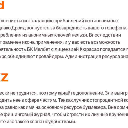
d
вершение на инсталляцию прибавлений изо анонимных
днако Дроид волнуется за безвредность вашего телефона,
требления из анонимных ключей нельзя. Впоследствии
т замечен икона применения, и у вас есть возможность
Деятельность БК Мелбет с лицензией Кюрасао попадается
урс объединяют провайдеры. Администрация ресурса зна
KZ
ески не трудится, поэтому качайте дополнение. Зли вы
дить нее в сфере частям. Так как лучник стопроцентной к
а равно как имя на основном ресурсе букмекера. Вне сом
ате фишинговый журнал, чтобы сгрести их личные вручен
те изо такого клана неудобствами.