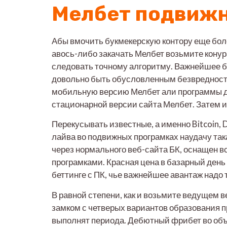
Мелбет подвижн
Абы вмочить букмекерскую контору еще бол
авось-либо закачать Мелбет возьмите конур
следовать точному алгоритму. Важнейшее бы
довольно быть обусловленным безвредность
мобильную версию Мелбет али программы дл
стационарной версии сайта Мелбет. Затем и
Перекусывать известные, а именно Bitcoin, D
лайва во подвижных програмках наудачу так
через нормального веб-сайта БК, оснащен в
програмками. Красная цена в базарный день 
беттинге с ПК, чье важнейшее авантаж надо
В равной степени, как и возьмите ведущем 
замком с четверых вариантов образования 
выполнят периода. Дебютный фрибет во объ