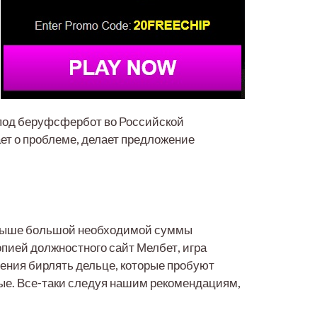
 под беруфсфербот во Российской
ет о проблеме, делает предложение
игрыше большой необходимой суммы
опией должностного сайт Мелбет, игра
нения бирлять дельце, которые пробуют
ные. Все-таки следуя нашим рекомендациям,