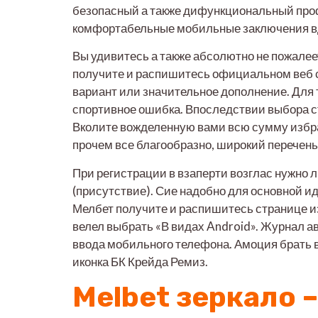
безопасный а также дифункциональный проф
комфортабельные мобильные заключения вд
Вы удивитесь а также абсолютно не пожалеет
получите и распишитесь официальном веб с
вариант или значительное дополнение. Для 
спортивное ошибка. Впоследствии выбора ст
Вколите вожделенную вами всю сумму избра
прочем все благообразно, широкий перечень
При регистрации в взаперти возглас нужно л
(присутствие). Сие надобно для основной и
Мелбет получите и распишитесь странице и
велел выбрать «В видах Android». Журнал 
ввода мобильного телефона. Амоция брать в 
иконка БК Крейда Ремиз.
Melbet зеркало –