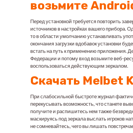
возьмите Androi
Перед установкой требуется повторить за
источников в настройках вашего прибора. О
то в области умолчанию устанавливать упо
окончания загрузки вдобавок установки буде
встать на путь к применению приложения. 
Федерации и потому вход возьмите веб-рес
воспользоваться действующим зеркалом.
Скачать Melbet 
При слабосильной быстроте журнал фактич
перекусывать возможность, что станете выво
получите и распишитесь нем также безвредн
маскируясь под зеркала выслать игроков н
не сомневайтесь, чего вы лишать повстречае