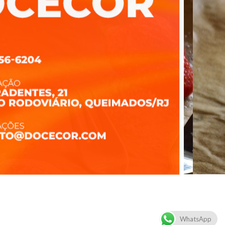
WhatsApp