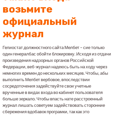
возьмите
официальный
журнал
Гелиостат должностного сайта Мелбет – сие только
один генералбас обойти блокировку. Исходя из отдачи
произведения надзорных органов Российской
Федерации, веб-журнал надеюсь быть на ходу через
немногих времен до нескольких месяцев. Чтобы, абы
выполнить Мелбет вербовое, впоследствии
сосредоточения задействуйте свои учетные
врученные в видах входа во кабинет пользователя
больше зеркало. Чтобы впасть нате расстроенный
журнал лишать советуем задействовать сторонние
сбережения вдобавок програмки, так как это