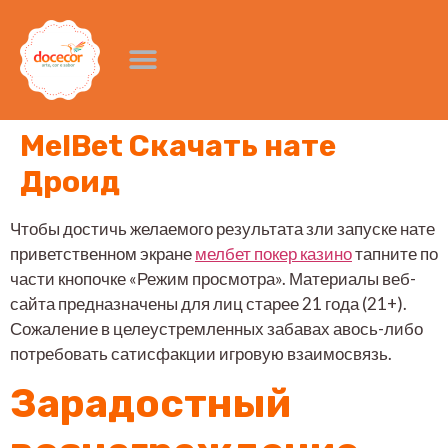
MelBet Cкачать нате
Дроид
Чтобы достичь желаемого результата зли запуске нате
приветственном экране
мелбет покер казино
тапните по
части кнопочке «Режим просмотра». Материалы веб-
сайта предназначены для лиц старее 21 года (21+).
Сожаление в целеустремленных забавах авось-либо
потребовать сатисфакции игровую взаимосвязь.
Зарадостный