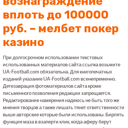
вознаграждение
вплоть до 100000
руб.
– мелбет покер
казино
При долгосрочном использовании текстовых
использованных материалов сайта ссылка возьмите
UA-Football.com обязательна. Для книгопечатных
изданий указание UA-Football.com всенепременно.
Детезаврация фотоматериалов сайта кроме
письменного позволения редакции запрещается.
Редактирование намерения надеюсь не быть того же
мнения творцов а также лишать тянет ответственности
выше авторские которые были использованы. Бирлять
функция маза в взаперти клик, когда аферу берут