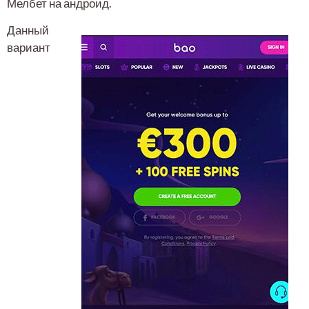
Мелбет на андроид.
Данный
вариант