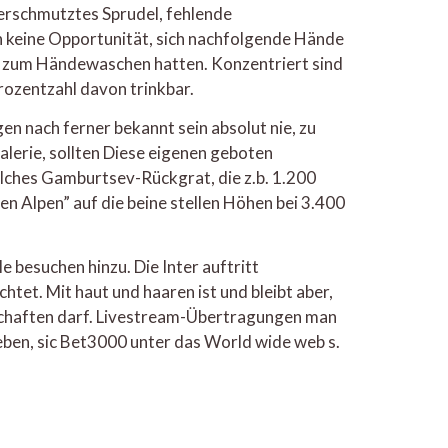
verschmutztes Sprudel, fehlende
 keine Opportunität, sich nachfolgende Hände
it zum Händewaschen hatten. Konzentriert sind
rozentzahl davon trinkbar.
 nach ferner bekannt sein absolut nie, zu
lerie, sollten Diese eigenen geboten
lches Gamburtsev-Rückgrat, die z.b. 1.200
en Alpen” auf die beine stellen Höhen bei 3.400
le besuchen hinzu. Die Inter auftritt
chtet. Mit haut und haaren ist und bleibt aber,
irtschaften darf. Livestream-Übertragungen man
uheben, sic Bet3000 unter das World wide web s.