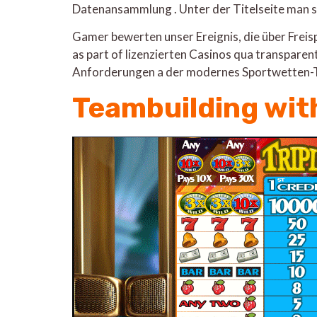
Datenansammlung . Unter der Titelseite man s
Gamer bewerten unser Ereignis, die über Freis
as part of lizenzierten Casinos qua transpar
Anforderungen a der modernes Sportwetten-T
Teambuilding wit