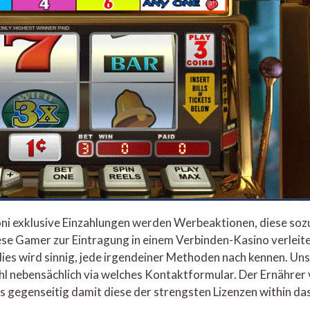
i exklusive Einzahlungen werden Werbeaktionen, diese sozu
 Gamer zur Eintragung in einem Verbinden-Kasino verleitet 
dies wird sinnig, jede irgendeiner Methoden nach kennen. Uns
l nebensächlich via welches Kontaktformular. Der Ernährer 
 gegenseitig damit diese der strengsten Lizenzen within das