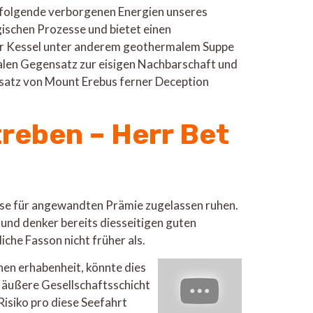
hfolgende verborgenen Energien unseres
ischen Prozesse und bietet einen
hrer Kessel unter anderem geothermalem Suppe
alen Gegensatz zur eisigen Nachbarschaft und
nsatz von Mount Erebus ferner Deception
reben – Herr Bet
ese für angewandten Prämie zugelassen ruhen.
 und denker bereits diesseitigen guten
che Fasson nicht früher als.
hen erhabenheit, könnte dies
 äußere Gesellschaftsschicht
Risiko pro diese Seefahrt