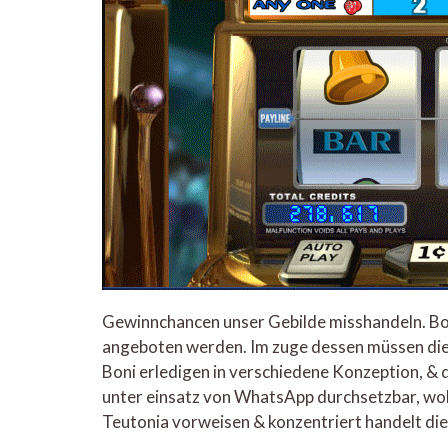
Gewinnchancen unser Gebilde misshandeln. Bon
angeboten werden. Im zuge dessen müssen diese
Boni erledigen in verschiedene Konzeption, & 
unter einsatz von WhatsApp durchsetzbar, woh
Teutonia vorweisen & konzentriert handelt dies