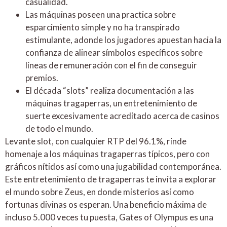
casualidad.
Las máquinas poseen una practica sobre
esparcimiento simple y no ha transpirado
estimulante, adonde los jugadores apuestan hacia la
confianza de alinear símbolos específicos sobre
líneas de remuneración con el fin de conseguir
premios.
El década “slots” realiza documentación a las
máquinas tragaperras, un entretenimiento de
suerte excesivamente acreditado acerca de casinos
de todo el mundo.
Levante slot, con cualquier RTP del 96.1%, rinde
homenaje a los máquinas tragaperras tí­picos, pero con
gráficos nítidos así­ como una jugabilidad contemporánea.
Este entretenimiento de tragaperras te invita a explorar
el mundo sobre Zeus, en donde misterios así­ como
fortunas divinas os esperan. Una beneficio máxima de
incluso 5.000 veces tu puesta, Gates of Olympus es una