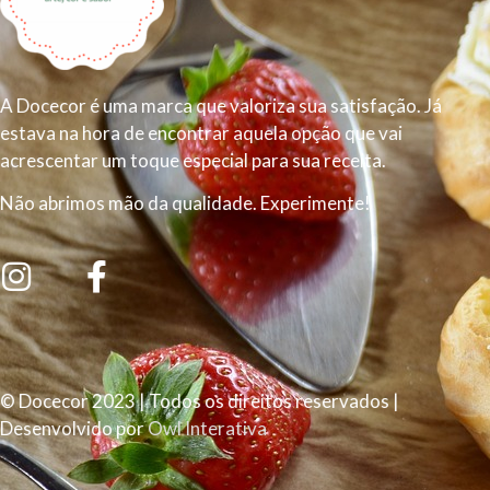
A Docecor é uma marca que valoriza sua satisfação. Já
estava na hora de encontrar aquela opção que vai
acrescentar um toque especial para sua receita.
Não abrimos mão da qualidade. Experimente!
© Docecor 2023 | Todos os direitos reservados |
Desenvolvido por
Owl Interativa