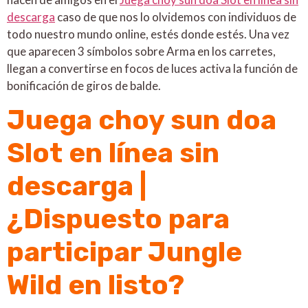
descarga
caso de que nos lo olvidemos con individuos de
todo nuestro mundo online, estés donde estés.
Una vez
que aparecen 3 símbolos sobre Arma en los carretes,
llegan a convertirse en focos de luces activa la función de
bonificación de giros de balde.
Juega choy sun doa
Slot en línea sin
descarga |
¿Dispuesto para
participar Jungle
Wild en listo?