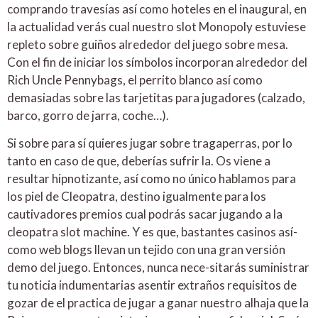
comprando travesí­as así­ como hoteles en el inaugural, en
la actualidad verás cual nuestro slot Monopoly estuviese
repleto sobre guiños alrededor del juego sobre mesa.
Con el fin de iniciar los símbolos incorporan alrededor del
Rich Uncle Pennybags, el perrito blanco así­ como
demasiadas sobre las tarjetitas para jugadores (calzado,
barco, gorro de jarra, coche…).
Si sobre para sí quieres jugar sobre tragaperras, por lo
tanto en caso de que, deberías sufrir la. Os viene a
resultar hipnotizante, así­ como no único hablamos para
los piel de Cleopatra, destino igualmente para los
cautivadores premios cual podrás sacar jugando a la
cleopatra slot machine. Y es que, bastantes casinos así­
como web blogs llevan un tejido con una gran versión
demo del juego. Entonces, nunca nece-sitarás suministrar
tu noticia indumentarias asentir extraños requisitos de
gozar de el practica de jugar a ganar nuestro alhaja que la