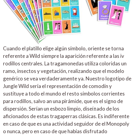
Cuando el platillo elige algún símbolo, oriente se torna
referente a Wild siempre la aparición referente a las iv
rodillos centrales. La tragamonedas utiliza coloridas un
ramo, insectos y vegetación, realizando que el modelo
genérico se vea verdaderamente ya. Nuestro logotipo de
Jungle Wild serí­a el representación de comodín y
sustituye a todo el mundo el resto símbolos corrientes
para rodillos, salvo an una pirámide, que es el signo de
dispersión. Serían un esbozo limpio, diseí±ado de los
aficionados de estas tragaperras clásicas. Es indiferente
en caso de que es una actividad seguidor de el Monopoly
o nunca, pero en caso de que habías disfrutado