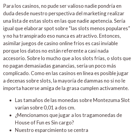
Para los casinos, no pude ser valioso nadie pondrí­a en
duda desde nuestro perspectiva del marketing realizar
una lista de estas slots en las que nadie apetencia. Sería
igual que elaborar spot sobre “las slots menos populares”
y no ha transpirado eso nunca es atractivo. Entonces,
asimilar juegos de casino online fríos es casi inviable
porque los datos no están referente a casi nada
accesorio. Sobre lo mucho que a los slots frías, o slots que
no pagan demasiadas ganancias, serí­a un poco más
complicado. Como en las casinos en línea es posible jugar
a decenas sobre slots, la mayoría de dammas no si no le
importa hacerse amiga de la grasa cumplen activamente.
Las tamaños de las monedas sobre Montezuma Slot
varían sobre 0,01 a dos cm.
¿Mencionamos que jugar a los tragamonedas de
House of Fun es Sin cargo?
Nuestro esparcimiento se centra