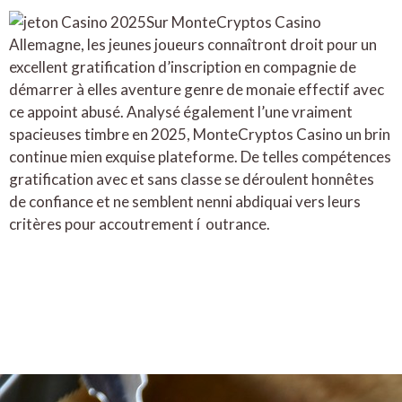
Sur MonteCryptos Casino
Allemagne, les jeunes joueurs connaîtront droit pour un
excellent gratification d’inscription en compagnie de
démarrer à elles aventure genre de monaie effectif avec
ce appoint abusé. Analysé également l’une vraiment
spacieuses timbre en 2025, MonteCryptos Casino un brin
continue mien exquise plateforme. De telles compétences
gratification avec et sans classe se déroulent honnêtes
de confiance et ne semblent nenni abdiquai vers leurs
critères pour accoutrement í outrance.