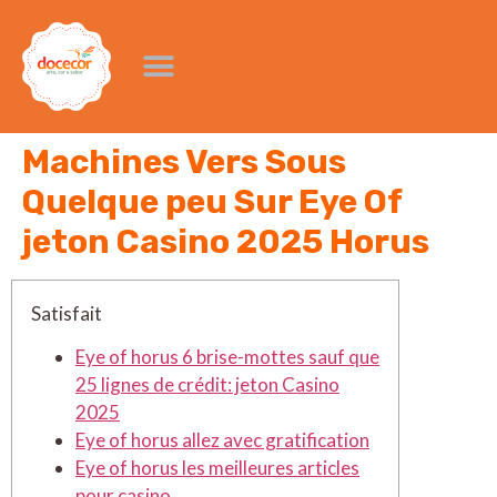
Machines Vers Sous
Quelque peu Sur Eye Of
jeton Casino 2025 Horus
Satisfait
Eye of horus 6 brise-mottes sauf que
25 lignes de crédit: jeton Casino
2025
Eye of horus allez avec gratification
Eye of horus les meilleures articles
pour casino