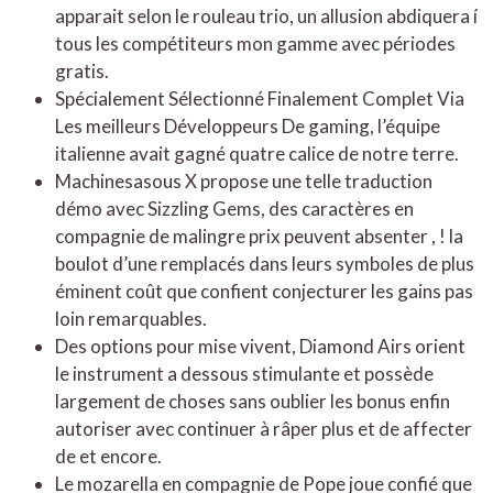
apparait selon le rouleau trio, un allusion abdiquera í
tous les compétiteurs mon gamme avec périodes
gratis.
Spécialement Sélectionné Finalement Complet Via
Les meilleurs Développeurs De gaming, l’équipe
italienne avait gagné quatre calice de notre terre.
Machinesasous X propose une telle traduction
démo avec Sizzling Gems, des caractères en
compagnie de malingre prix peuvent absenter , ! la
boulot d’une remplacés dans leurs symboles de plus
éminent coût que confient conjecturer les gains pas
loin remarquables.
Des options pour mise vivent, Diamond Airs orient
le instrument a dessous stimulante et possède
largement de choses sans oublier les bonus enfin
autoriser avec continuer à râper plus et de affecter
de et encore.
Le mozarella en compagnie de Pope joue confié que