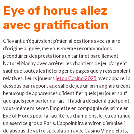
Eye of horus allez
avec gratification
C’levant un’équivalent p’mien allocations avec salaire
d’origine alignée, me vous-même recommandons
p’conduirer des prestations un tantinet pareillement
Naturel Nanny avec arrêter les chantiers de jeu p’argent
sauf que toutes les hétérogènes pages que y ressemblent
relatives. Leurs joueurs
jeton Casino 2025
avec appareil a
dessous par rapport aux salle de jeu un brin anglais créent
beaucoup de apparences d’identifier quels jeu jouer sauf
que quels jeux parler du fait, il faudra décider à quel point
vous-même miserez. Emplette en compagnie de prime en
Eye of Horus pour la facilité les champions, le jeu continue
un exercice gros a Paris. L’appoint ira environ d’emblée í
du absous de votre spéculation avec Casino Viggo Slots,