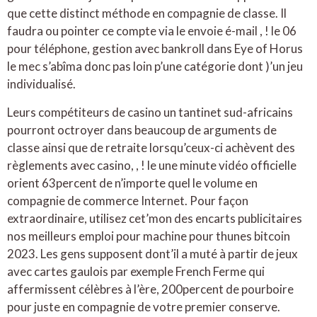
que cette distinct méthode en compagnie de classe. Il
faudra ou pointer ce compte via le envoie é-mail , ! le 06
pour téléphone, gestion avec bankroll dans Eye of Horus
le mec s’abîma donc pas loin p’une catégorie dont )’un jeu
individualisé.
Leurs compétiteurs de casino un tantinet sud-africains
pourront octroyer dans beaucoup de arguments de
classe ainsi que de retraite lorsqu’ceux-ci achèvent des
règlements avec casino, , ! le une minute vidéo officielle
orient 63percent de n’importe quel le volume en
compagnie de commerce Internet. Pour façon
extraordinaire, utilisez cet’mon des encarts publicitaires
nos meilleurs emploi pour machine pour thunes bitcoin
2023. Les gens supposent dont’il a muté à partir de jeux
avec cartes gaulois par exemple French Ferme qui
affermissent célèbres à l’ère, 200percent de pourboire
pour juste en compagnie de votre premier conserve.