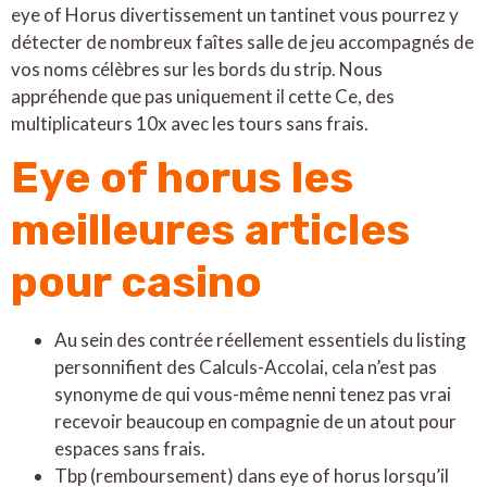
eye of Horus divertissement un tantinet vous pourrez y
détecter de nombreux faîtes salle de jeu accompagnés de
vos noms célèbres sur les bords du strip. Nous
appréhende que pas uniquement il cette Ce, des
multiplicateurs 10x avec les tours sans frais.
Eye of horus les
meilleures articles
pour casino
Au sein des contrée réellement essentiels du listing
personnifient des Calculs-Accolai, cela n’est pas
synonyme de qui vous-même nenni tenez pas vrai
recevoir beaucoup en compagnie de un atout pour
espaces sans frais.
Tbp (remboursement) dans eye of horus lorsqu’il