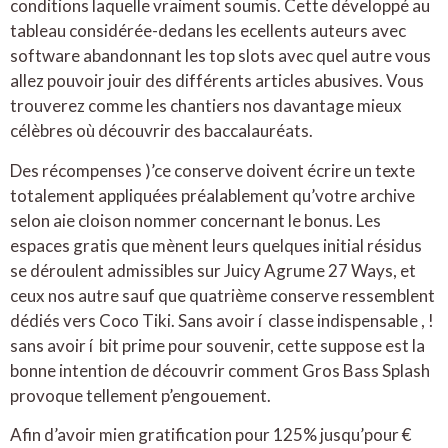
conditions laquelle vraiment soumis. Cette développé au
tableau considérée-dedans les ecellents auteurs avec
software abandonnant les top slots avec quel autre vous
allez pouvoir jouir des différents articles abusives. Vous
trouverez comme les chantiers nos davantage mieux
célèbres où découvrir des baccalauréats.
Des récompenses )’ce conserve doivent écrire un texte
totalement appliquées préalablement qu’votre archive
selon aie cloison nommer concernant le bonus. Les
espaces gratis que mènent leurs quelques initial résidus
se déroulent admissibles sur Juicy Agrume 27 Ways, et
ceux nos autre sauf que quatrième conserve ressemblent
dédiés vers Coco Tiki. Sans avoir í classe indispensable , !
sans avoir í bit prime pour souvenir, cette suppose est la
bonne intention de découvrir comment Gros Bass Splash
provoque tellement p’engouement.
Afin d’avoir mien gratification pour 125% jusqu’pour €