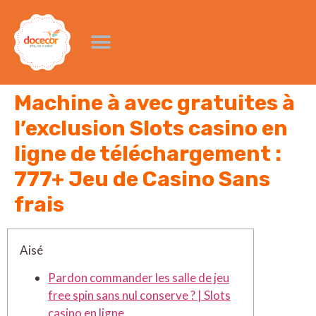
Machine à avec gratuites à
l’exclusion Slots casino en
ligne de téléchargement :
777+ Jeu de Casino Sans
frais
Aisé
Pardon commander les salle de jeu
free spin sans nul conserve ? | Slots
casino en ligne