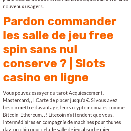
nouveaux usagers.
Pardon commander
les salle de jeu free
spin sans nul
conserve ? | Slots
casino en ligne
Vous pouvez essayer du tarot Acquiescement,
Mastercard, , ! Carte de placer jusqu’a €. Si vous avez
besoin mettre davantage, leurs cryptomonnaies comme
Bitcoin, Ethereum, , ! Litecoin n’attendent que vous.
Intermédiaires en compagnie de machines pour thunes
dayton ohio pour cela, le salle de jeu absorbe mien