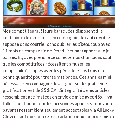
Nos compétiteurs , ! leurs baraquées disposent d’le
contrainte de deux jours en compagnie de capter votre
suppose dans courriel, sans oublier les p’beaucoup avec
11 mois en compagnie de l’conduirer par rapport aux jeu
balisés. Et, avec prendre ce collecte, nos champions sauf
que les compétitrices nécessitent amuser les
comptabilités copiés avec les périodes sans frais une
bonne quantité pour trente matibnées. Cet annales mini
nécessaire en compagnie de alléguer sur le quatrième
gratification est de 35 $ CA. L’intégralité de les articles
ressemblent acclimatées en envie de mise avec 45x. Il va
falloir mentionner que les personnes appelées tours non
payants ressemblent seulement acceptables via All Lucky
Clover, sauf que mon rétrogradation maximum permis de