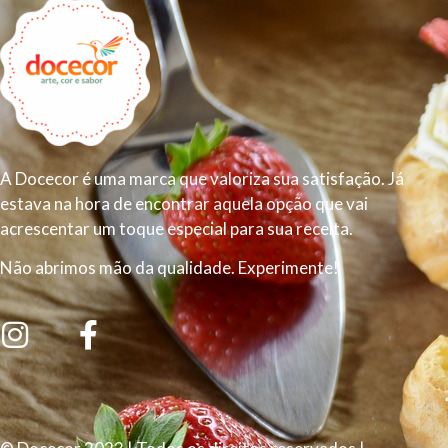
A Docecor é uma marca que valoriza sua satisfação. Já
estava na hora de encontrar aquela opção que vai
acrescentar um toque especial para sua receita.
Não abrimos mão da qualidade. Experimente!