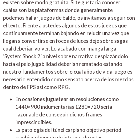
existen sobre modo gratuita. Si te gustaría conocer
cuáles son las plataformas donde generalmente
podemos hallar juegos de balde, os invitamos a seguir con
el texto. Frente a ustedes algunos de estos juegos que
continuamente terminan bajando en relucir una vez que
llegan a convertirse en focos de luces deje sobre sagas
cual deberían volver. Lo acabado con manga larga
‘System Shock 2’ a nivel sobre narrativa desplazándolo
hacia el pelo jugabilidad deberían rematado estando
nuestro fundamentos sobre lo cual años de vida luego es
necesario entendido como sensato acerca de los mezclas
dentro de FPS así­ como RPG.
En ocasiones juguetear en resoluciones como
1440×900 indumentarias 1280×720 serí­a
razonable de conseguir dichos frames
imprescindibles.
La patologí­a del túnel carpiano objetivo period
cambiar el mundo de internet de estas