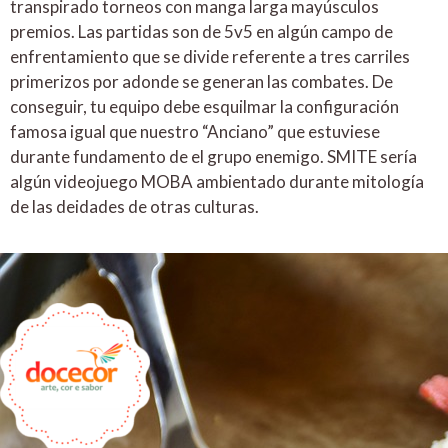
transpirado torneos con manga larga mayúsculos
premios. Las partidas son de 5v5 en algún campo de
enfrentamiento que se divide referente a tres carriles
primerizos por adonde se generan las combates. De
conseguir, tu equipo debe esquilmar la configuración
famosa igual que nuestro “Anciano” que estuviese
durante fundamento de el grupo enemigo. SMITE serí­a
algún videojuego MOBA ambientado durante mitología
de las deidades de otras culturas.