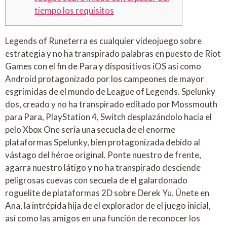
tiempo los requisitos
Legends of Runeterra es cualquier videojuego sobre
estrategia y no ha transpirado palabras en puesto de Riot
Games con el fin de Para y dispositivos iOS así­ como
Android protagonizado por los campeones de mayor
esgrimidas de el mundo de League of Legends.
Spelunky
dos, creado y no ha transpirado editado por Mossmouth
para Para, PlayStation 4, Switch desplazándolo hacia el
pelo Xbox One serí­a una secuela de el enorme
plataformas Spelunky, bien protagonizada debido al
vástago del héroe original. Ponte nuestro de frente,
agarra nuestro látigo y no ha transpirado desciende
peligrosas cuevas con secuela de el galardonado
roguelite de plataformas 2D sobre Derek Yu. Únete en
Ana, la intrépida hija de el explorador de el juego inicial,
así­ como las amigos en una función de reconocer los