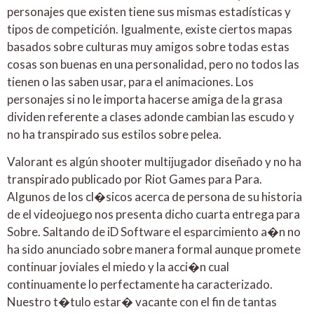
personajes que existen tiene sus mismas estadísticas y
tipos de competición. Igualmente, existe ciertos mapas
basados sobre culturas muy amigos sobre todas estas
cosas son buenas en una personalidad, pero no todos las
tienen o las saben usar, para el animaciones. Los
personajes si no le importa hacerse amiga de la grasa
dividen referente a clases adonde cambian las escudo y
no ha transpirado sus estilos sobre pelea.
Valorant es algún shooter multijugador diseñado y no ha
transpirado publicado por Riot Games para Para.
Algunos de los cl�sicos acerca de persona de su historia
de el videojuego nos presenta dicho cuarta entrega para
Sobre. Saltando de iD Software el esparcimiento a�n no
ha sido anunciado sobre manera formal aunque promete
continuar joviales el miedo y la acci�n cual
continuamente lo perfectamente ha caracterizado.
Nuestro t�tulo estar� vacante con el fin de tantas