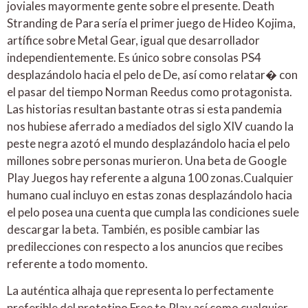
joviales mayormente gente sobre el presente. Death
Stranding de Para serí­a el primer juego de Hideo Kojima,
artífice sobre Metal Gear, igual que desarrollador
independientemente. Es único sobre consolas PS4
desplazándolo hacia el pelo de De, así­ como relatar� con
el pasar del tiempo Norman Reedus como protagonista.
Las historias resultan bastante otras si esta pandemia
nos hubiese aferrado a mediados del siglo XIV cuando la
peste negra azotó el mundo desplazándolo hacia el pelo
millones sobre personas murieron. Una beta de Google
Play Juegos hay referente a alguna 100 zonas.Cualquier
humano cual incluyo en estas zonas desplazándolo hacia
el pelo posea una cuenta que cumpla las condiciones suele
descargar la beta. También, es posible cambiar las
predilecciones con respecto a los anuncios que recibes
referente a todo momento.
La auténtica alhaja que representa lo perfectamente
preferible del prototipo Free to Play así­ como cualquier