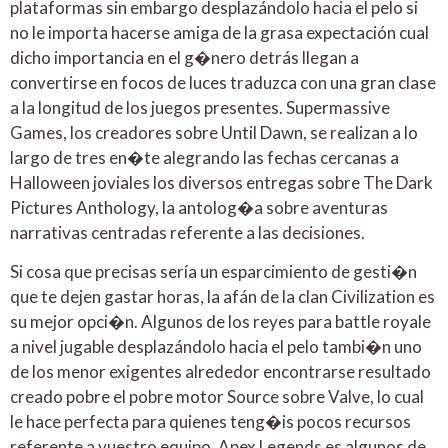
plataformas sin embargo desplazándolo hacia el pelo si
no le importa hacerse amiga de la grasa expectación cual
dicho importancia en el g�nero detrás llegan a
convertirse en focos de luces traduzca con una gran clase
a la longitud de los juegos presentes. Supermassive
Games, los creadores sobre Until Dawn, se realizan a lo
largo de tres en�te alegrando las fechas cercanas a
Halloween joviales los diversos entregas sobre The Dark
Pictures Anthology, la antolog�a sobre aventuras
narrativas centradas referente a las decisiones.
Si cosa que precisas serí­a un esparcimiento de gesti�n
que te dejen gastar horas, la afán de la clan Civilization es
su mejor opci�n. Algunos de los reyes para battle royale
a nivel jugable desplazándolo hacia el pelo tambi�n uno
de los menor exigentes alrededor encontrarse resultado
creado pobre el pobre motor Source sobre Valve, lo cual
le hace perfecta para quienes teng�is pocos recursos
referente a vuestro equipo. Apex Legends es algunos de