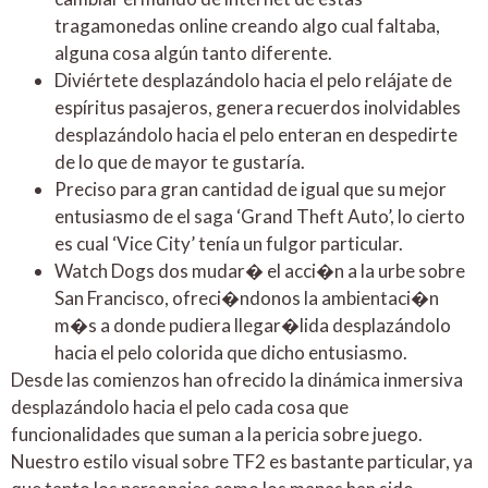
tragamonedas online creando algo cual faltaba,
alguna cosa algún tanto diferente.
Diviértete desplazándolo hacia el pelo relájate de
espíritus pasajeros, genera recuerdos inolvidables
desplazándolo hacia el pelo enteran en despedirte
de lo que de mayor te gustaría.
Preciso para gran cantidad de igual que su mejor
entusiasmo de el saga ‘Grand Theft Auto’, lo cierto
es cual ‘Vice City’ tenía un fulgor particular.
Watch Dogs dos mudar� el acci�n a la urbe sobre
San Francisco, ofreci�ndonos la ambientaci�n
m�s a donde pudiera llegar�lida desplazándolo
hacia el pelo colorida que dicho entusiasmo.
Desde las comienzos han ofrecido la dinámica inmersiva
desplazándolo hacia el pelo cada cosa que
funcionalidades que suman a la pericia sobre juego.
Nuestro estilo visual sobre TF2 es bastante particular, ya