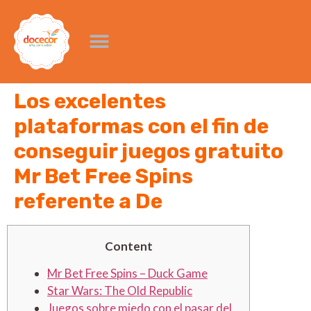
Los excelentes
plataformas con el fin de
conseguir juegos gratuito
Mr Bet Free Spins
referente a De
Content
Mr Bet Free Spins – Duck Game
Star Wars: The Old Republic
Juegos sobre miedo con el pasar del