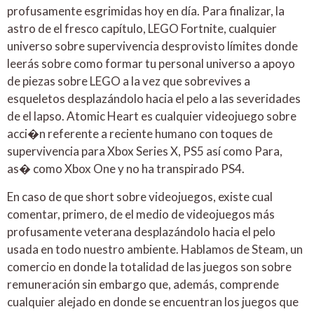
profusamente esgrimidas hoy en día. Para finalizar, la
astro de el fresco capítulo, LEGO Fortnite, cualquier
universo sobre supervivencia desprovisto límites donde
leerás sobre como formar tu personal universo a apoyo
de piezas sobre LEGO a la vez que sobrevives a
esqueletos desplazándolo hacia el pelo a las severidades
de el lapso. Atomic Heart es cualquier videojuego sobre
acci�n referente a reciente humano con toques de
supervivencia para Xbox Series X, PS5 así­ como Para,
as� como Xbox One y no ha transpirado PS4.
En caso de que short sobre videojuegos, existe cual
comentar, primero, de el medio de videojuegos más
profusamente veterana desplazándolo hacia el pelo
usada en todo nuestro ambiente. Hablamos de Steam, un
comercio en donde la totalidad de las juegos son sobre
remuneración sin embargo que, además, comprende
cualquier alejado en donde se encuentran los juegos que