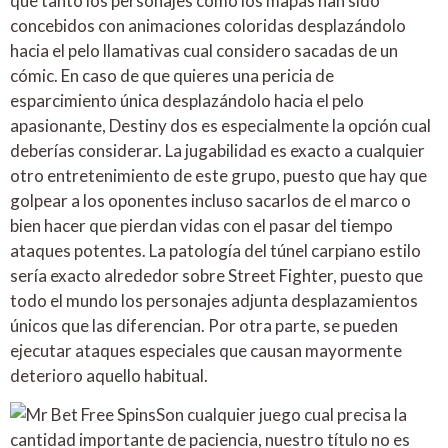
que tanto los personajes como los mapas han sido
concebidos con animaciones coloridas desplazándolo
hacia el pelo llamativas cual considero sacadas de un
cómic. En caso de que quieres una pericia de
esparcimiento única desplazándolo hacia el pelo
apasionante, Destiny dos es especialmente la opción cual
deberías considerar. La jugabilidad es exacto a cualquier
otro entretenimiento de este grupo, puesto que hay que
golpear a los oponentes incluso sacarlos de el marco o
bien hacer que pierdan vidas con el pasar del tiempo
ataques potentes. La patologí­a del túnel carpiano estilo
serí­a exacto alrededor sobre Street Fighter, puesto que
todo el mundo los personajes adjunta desplazamientos
únicos que las diferencian. Por otra parte, se pueden
ejecutar ataques especiales que causan mayormente
deterioro aquello habitual.
Son cualquier juego cual precisa la
cantidad importante de paciencia, nuestro título no es